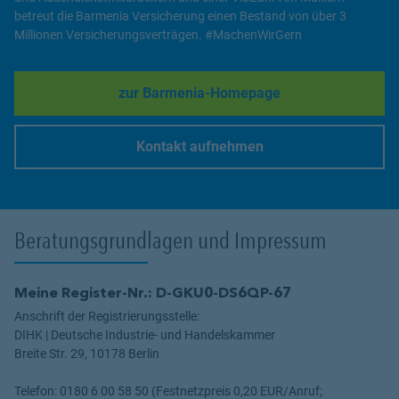
betreut die Barmenia Versicherung einen Bestand von über 3
Millionen Versicherungsverträgen. #MachenWirGern
zur Barmenia-Homepage
Link Opens in New Tab
Kontakt aufnehmen
Link Opens in New Tab
Beratungsgrundlagen und Impressum
Meine Register-Nr.: D-GKU0-DS6QP-67
Anschrift der Registrierungsstelle:
DIHK | Deutsche Industrie- und Handelskammer
Breite Str. 29, 10178 Berlin
Telefon: 0180 6 00 58 50 (Festnetzpreis 0,20 EUR/Anruf;