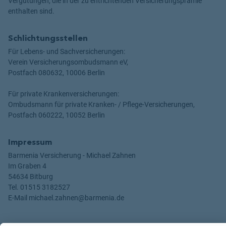
Vergütungen, die in der zu entrichtenden Versicherungsprämie
enthalten sind.
Schlichtungsstellen
Für Lebens- und Sachversicherungen:
Verein Versicherungsombudsmann eV,
Postfach 080632, 10006 Berlin
Für private Krankenversicherungen:
Ombudsmann für private Kranken- / Pflege-Versicherungen,
Postfach 060222, 10052 Berlin
Impressum
Barmenia Versicherung - Michael Zahnen
Im Graben 4
54634 Bitburg
Tel. 01515 3182527
E-Mail michael.zahnen@barmenia.de