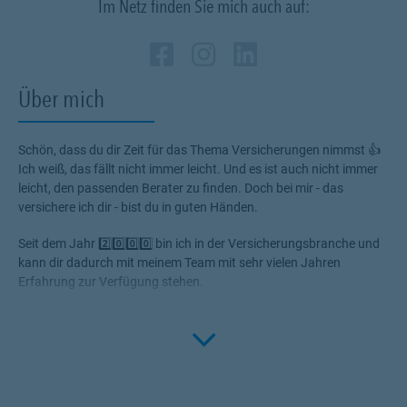
Im Netz finden Sie mich auch auf:
Zum Profil des Vermi
Link Opens in New 
Zum Profil des Ve
Link Opens in N
Zum Profil de
Link Opens i
Über mich
Schön, dass du dir Zeit für das Thema Versicherungen nimmst 👍
Ich weiß, das fällt nicht immer leicht. Und es ist auch nicht immer
leicht, den passenden Berater zu finden. Doch bei mir - das
versichere ich dir - bist du in guten Händen.
Seit dem Jahr 2️⃣0️⃣0️⃣0️⃣ bin ich in der Versicherungsbranche und
kann dir dadurch mit meinem Team mit sehr vielen Jahren
Erfahrung zur Verfügung stehen.
Wir haben ein einzigartiges Konzept 🏅durch die Verbindung der
Click to 
Barmenia & Gothaer - sollten wir da nichts anbieten können,
können wir an einen angeschlossenen Makler zurück greifen - aber
alles mit uns als Ansprechpartner. So können wir für dich rundum
🛡️Verantwortung übernehmen!