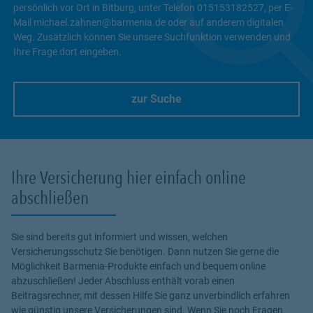
persönlich vor Ort in Bitburg, unter Telefon 015153182527, per E-
Mail michael.zahnen@barmenia.de oder auf anderem digitalen
Weg. Zusätzlich können Sie unsere Suchfunktion verwenden und
Ihre Frage dort eingeben.
zur Suche
Link Opens in New Tab
Ihre Versicherung hier einfach online
abschließen
Sie sind bereits gut informiert und wissen, welchen
Versicherungsschutz Sie benötigen. Dann nutzen Sie gerne die
Möglichkeit Barmenia-Produkte einfach und bequem online
abzuschließen! Jeder Abschluss enthält vorab einen
Beitragsrechner, mit dessen Hilfe Sie ganz unverbindlich erfahren
wie günstig unsere Versicherungen sind. Wenn Sie noch Fragen