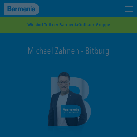
zum Seiteninhalt
Back to top
Seit
zur Navigation
Wir sind Teil der BarmeniaGothaer-Gruppe
Michael Zahnen
-
Bitburg