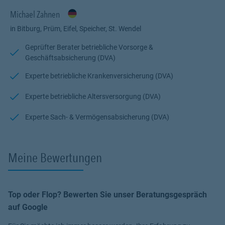
Mit unseren Standorten in Bitburg & St.-Wendel sind wir auch
Michael Zahnen
überregional für dich da - wenn es schnell gehen soll oder sehr
in Bitburg, Prüm, Eifel, Speicher, St. Wendel
weit weg, dann stehen wir dir auch per Video zur Seite!
Geprüfter Berater betriebliche Vorsorge &
Teste uns!
Geschäftsabsicherung (DVA)
Wir freuen uns auf dich!
Experte betriebliche Krankenversicherung (DVA)
Michael & Team
Experte betriebliche Altersversorgung (DVA)
Experte Sach- & Vermögensabsicherung (DVA)
Meine Bewertungen
Top oder Flop? Bewerten Sie unser Beratungsgespräch
auf Google