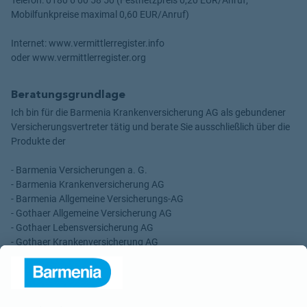
Mobilfunkpreise maximal 0,60 EUR/Anruf)
Internet: www.vermittlerregister.info
oder www.vermittlerregister.org
Beratungsgrundlage
Ich bin für die Barmenia Krankenversicherung AG als gebundener
Versicherungsvertreter tätig und berate Sie ausschließlich über die
Produkte der
- Barmenia Versicherungen a. G.
- Barmenia Krankenversicherung AG
- Barmenia Allgemeine Versicherungs-AG
- Gothaer Allgemeine Versicherung AG
- Gothaer Lebensversicherung AG
- Gothaer Krankenversicherung AG
- ROLAND Rechtsschutz-Versicherungs-AG
- ROLAND Schutzbrief-Versicherung AG
Für meine Tätigkeit erhalte ich eine Provision und sonstige