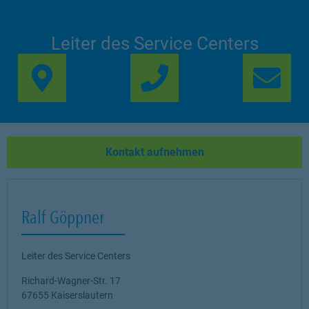
Leiter des Service Centers
Link Opens in New Ta
Lin
Kontakt aufnehmen
Ralf Göppner
Leiter des Service Centers
Richard-Wagner-Str. 17
67655
Kaiserslautern