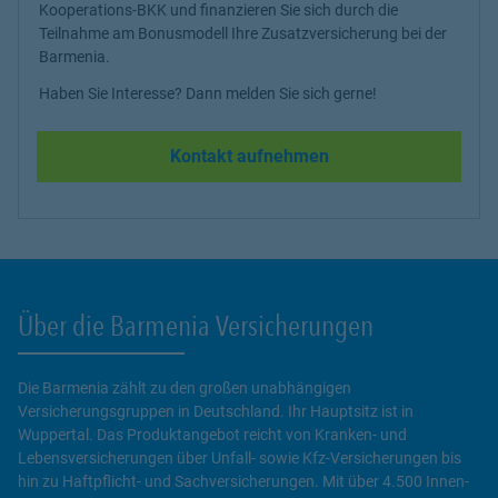
Kooperations-BKK und finanzieren Sie sich durch die
Teilnahme am Bonusmodell Ihre Zusatzversicherung bei der
Barmenia.
Haben Sie Interesse? Dann melden Sie sich gerne!
Kontakt aufnehmen
Über die Barmenia Versicherungen
Die Barmenia zählt zu den großen unabhängigen
Versicherungsgruppen in Deutschland. Ihr Hauptsitz ist in
Wuppertal. Das Produktangebot reicht von Kranken- und
Lebensversicherungen über Unfall- sowie Kfz-Versicherungen bis
hin zu Haftpflicht- und Sachversicherungen. Mit über 4.500 Innen-