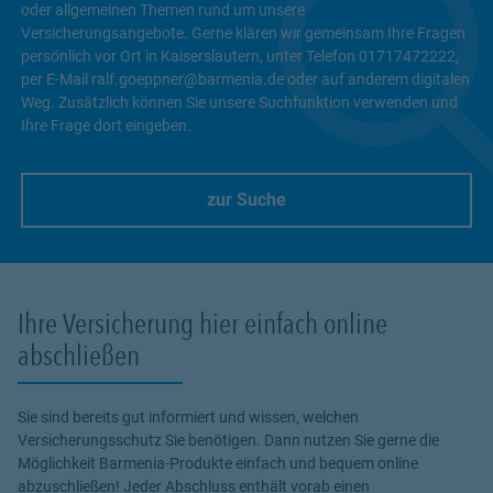
oder allgemeinen Themen rund um unsere
Versicherungsangebote. Gerne klären wir gemeinsam Ihre Fragen
persönlich vor Ort in Kaiserslautern, unter Telefon 01717472222,
per E-Mail ralf.goeppner@barmenia.de oder auf anderem digitalen
Weg. Zusätzlich können Sie unsere Suchfunktion verwenden und
Ihre Frage dort eingeben.
zur Suche
Link Opens in New Tab
Ihre Versicherung hier einfach online
abschließen
Sie sind bereits gut informiert und wissen, welchen
Versicherungsschutz Sie benötigen. Dann nutzen Sie gerne die
Möglichkeit Barmenia-Produkte einfach und bequem online
abzuschließen! Jeder Abschluss enthält vorab einen