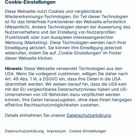
Vergütungen, die in der zu entrichtenden Versicherungsprämie
enthalten sind.
Schlichtungsstellen
Für Lebens- und Sachversicherungen:
Verein Versicherungsombudsmann eV,
Postfach 080632, 10006 Berlin
Für private Krankenversicherungen:
Ombudsmann für private Kranken- / Pflege-Versicherungen,
Postfach 060222, 10052 Berlin
Impressum
Barmenia Versicherung - Ralf Göppner
Richard-Wagner-Str. 17
67655 Kaiserslautern
Tel. 0171 7472222
E-Mail ralf.goeppner@barmenia.de