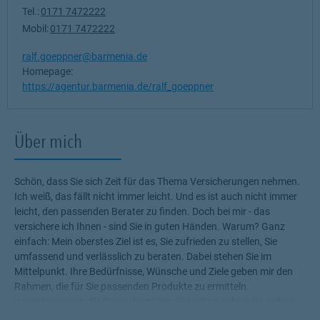
Tel.:
0171 7472222
Mobil:
0171 7472222
ralf.goeppner@barmenia.de
Homepage:
https://agentur.barmenia.de/ralf_goeppner
Über mich
Schön, dass Sie sich Zeit für das Thema Versicherungen nehmen.
Ich weiß, das fällt nicht immer leicht. Und es ist auch nicht immer
leicht, den passenden Berater zu finden. Doch bei mir - das
versichere ich Ihnen - sind Sie in guten Händen. Warum? Ganz
einfach: Mein oberstes Ziel ist es, Sie zufrieden zu stellen, Sie
umfassend und verlässlich zu beraten. Dabei stehen Sie im
Mittelpunkt. Ihre Bedürfnisse, Wünsche und Ziele geben mir den
Rahmen, die für Sie passenden Produkte zu ermitteln.
Versicherungen, die Ihnen die nötige Sicherheit geben, Ihr Leben
ohne Wenn und Aber zu genießen! Profitieren Sie von meinem