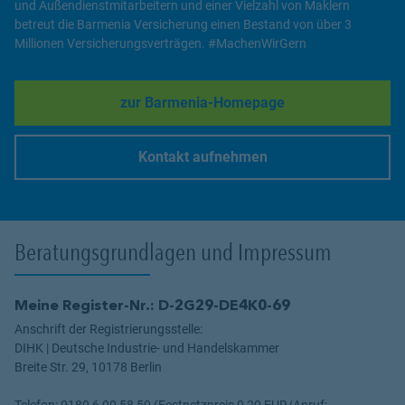
und Außendienstmitarbeitern und einer Vielzahl von Maklern
betreut die Barmenia Versicherung einen Bestand von über 3
Millionen Versicherungsverträgen. #MachenWirGern
zur Barmenia-Homepage
Link Opens in New Tab
Kontakt aufnehmen
Link Opens in New Tab
Beratungsgrundlagen und Impressum
Meine Register-Nr.: D-2G29-DE4K0-69
Anschrift der Registrierungsstelle:
DIHK | Deutsche Industrie- und Handelskammer
Breite Str. 29, 10178 Berlin
Telefon: 0180 6 00 58 50 (Festnetzpreis 0,20 EUR/Anruf;