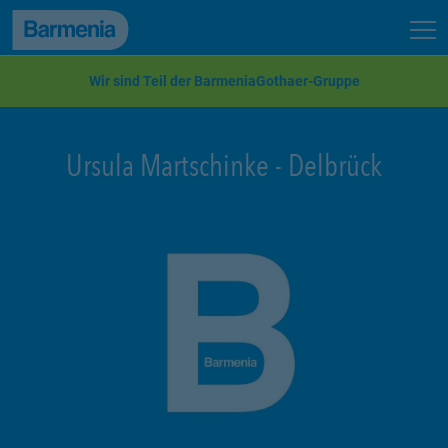
zum Seiteninhalt
Back to top
Seit
zur Navigation
Wir sind Teil der BarmeniaGothaer-Gruppe
Ursula Martschinke
-
Delbrück