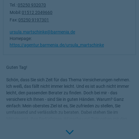
Tel.:
05250 932070
Mobil:
01512 2049660
Fax:
05250 9197301
ursula.martschinke@barmenia.de
Homepage:
https://agentur.barmenia.de/ursula_martschinke
Guten Tag!
Schön, dass Sie sich Zeit für das Thema Versicherungen nehmen.
Ich weiß, das fällt nicht immer leicht. Und es ist auch nicht immer
leicht, den passenden Berater zu finden. Doch bei mir - das
versichere ich Ihnen - sind Sie in guten Händen. Warum? Ganz
einfach: Mein oberstes Ziel ist es, Sie zufrieden zu stellen, Sie
umfassend und verlässlich zu beraten. Dabei stehen Sie im
Mittelpunkt. Ihre Bedürfnisse, Wünsche und Ziele geben mir den
Rahmen, die für Sie passenden Produkte zu ermitteln.
Click to 
Versicherungen, die Ihnen die nötige Sicherheit geben, Ihr Leben
ohne Wenn und Aber zu genießen!