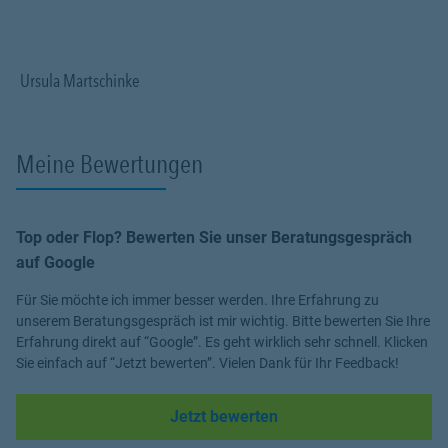
Profitieren Sie von meinem Fachwissen, meiner Begeisterung für
alle Fragen rund um das Thema Versicherung und Vorsorge. Ich
Ursula Martschinke
bin für Sie da.
Meine Bewertungen
Top oder Flop? Bewerten Sie unser Beratungsgespräch
auf Google
Für Sie möchte ich immer besser werden. Ihre Erfahrung zu
unserem Beratungsgespräch ist mir wichtig. Bitte bewerten Sie Ihre
Erfahrung direkt auf “Google”. Es geht wirklich sehr schnell. Klicken
Sie einfach auf “Jetzt bewerten”. Vielen Dank für Ihr Feedback!
Link Opens in New Tab
Jetzt bewerten