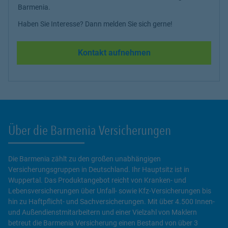
Barmenia.
Haben Sie Interesse? Dann melden Sie sich gerne!
Kontakt aufnehmen
Über die Barmenia Versicherungen
Die Barmenia zählt zu den großen unabhängigen
Versicherungsgruppen in Deutschland. Ihr Hauptsitz ist in
Wuppertal. Das Produktangebot reicht von Kranken- und
Lebensversicherungen über Unfall- sowie Kfz-Versicherungen bis
hin zu Haftpflicht- und Sachversicherungen. Mit über 4.500 Innen-
und Außendienstmitarbeitern und einer Vielzahl von Maklern
betreut die Barmenia Versicherung einen Bestand von über 3