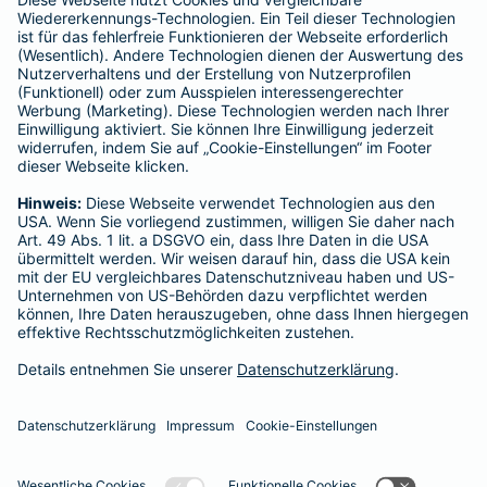
Schlichtungsstellen
Für Lebens- und Sachversicherungen:
Verein Versicherungsombudsmann eV,
Postfach 080632, 10006 Berlin
Für private Krankenversicherungen:
Ombudsmann für private Kranken- / Pflege-Versicherungen,
Postfach 060222, 10052 Berlin
Impressum
Barmenia Versicherung - Ursula Martschinke
Georgstr. 14
33129 Delbrück
Tel. 05250 932070
E-Mail ursula.martschinke@barmenia.de