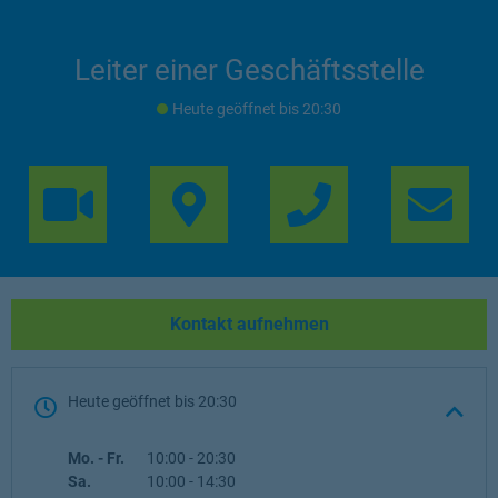
Leiter einer Geschäftsstelle
Heute geöffnet
bis
20:30
Link Opens in 
Lin
Kontakt aufnehmen
Heute geöffnet
bis
20:30
Wochentag
Öffnungszeiten
Mo. - Fr.
10:00
-
20:30
Sa.
10:00
-
14:30