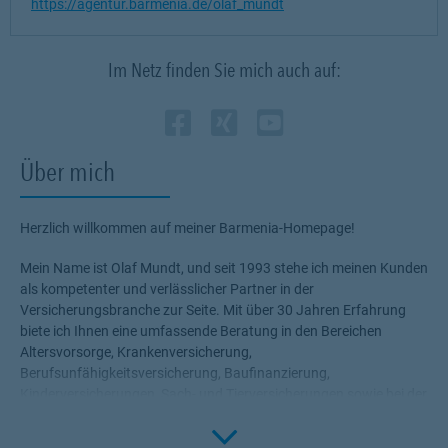
https://agentur.barmenia.de/olaf_mundt
Im Netz finden Sie mich auch auf:
Zum Profil des Vermi
Link Opens in New 
Zum Profil des Ve
Link Opens in N
Zum Profil de
Link Opens i
Über mich
Herzlich willkommen auf meiner Barmenia-Homepage!
Mein Name ist Olaf Mundt, und seit 1993 stehe ich meinen Kunden
als kompetenter und verlässlicher Partner in der
Versicherungsbranche zur Seite. Mit über 30 Jahren Erfahrung
biete ich Ihnen eine umfassende Beratung in den Bereichen
Altersvorsorge, Krankenversicherung,
Berufsunfähigkeitsversicherung, Baufinanzierung,
Kinderversicherungen, Sach- und Tierversicherungen sowie bei der
Erstellung von Vollmachten und Verfügungen.
Click to 
Ihre Vorteile auf einen Blick: