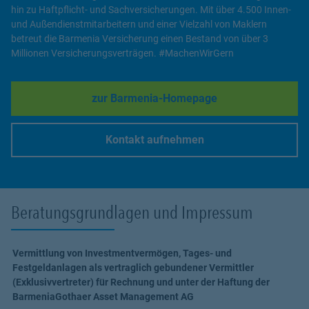
hin zu Haftpflicht- und Sachversicherungen. Mit über 4.500 Innen-
und Außendienstmitarbeitern und einer Vielzahl von Maklern
betreut die Barmenia Versicherung einen Bestand von über 3
Millionen Versicherungsverträgen. #MachenWirGern
zur Barmenia-Homepage
Link Opens in New Tab
Kontakt aufnehmen
Link Opens in New Tab
Beratungsgrundlagen und Impressum
Vermittlung von Investmentvermögen, Tages- und
Festgeldanlagen als vertraglich gebundener Vermittler
(Exklusivvertreter) für Rechnung und unter der Haftung der
BarmeniaGothaer Asset Management AG