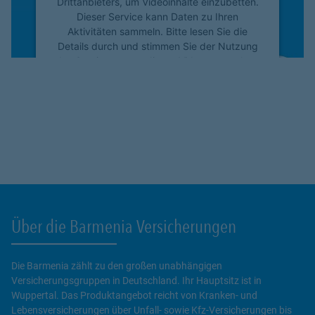
Drittanbieters, um Videoinhalte einzubetten.
Dieser Service kann Daten zu Ihren
Aktivitäten sammeln. Bitte lesen Sie die
Details durch und stimmen Sie der Nutzung
des Service zu, um dieses Video anzusehen.
Mehr Informationen
Akzeptieren
powered by
Usercentrics Consent
Management Platform
Über die Barmenia Versicherungen
Die Barmenia zählt zu den großen unabhängigen
Versicherungsgruppen in Deutschland. Ihr Hauptsitz ist in
Wuppertal. Das Produktangebot reicht von Kranken- und
Lebensversicherungen über Unfall- sowie Kfz-Versicherungen bis