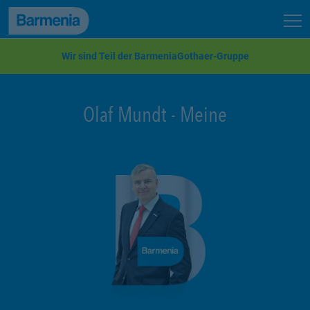
zum Seiteninhalt
Back to top
Seit
zur Navigation
Wir sind Teil der BarmeniaGothaer-Gruppe
Olaf Mundt
-
Meine