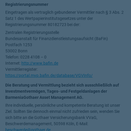
Registrierungsnummer
Eingetragen als vertraglich gebundener Vermittler nach § 3 Abs. 2
Satz 1 des Wertpapierinstitutsgesetzes unter der
Registrierungsnummer
80182723
bei der:
Zentralen Registrierungsstelle
Bundesanstalt für Finanzdienstleistungsaufsicht (BaFin)
Postfach 1253
53002 Bonn
Telefon: 0228 4108 – 0
Internet:
http://www.bafin.de
Vermittlerregister:
https://portal.mvp.bafin.de/database/VGVInfo/
Die Beratung und Vermittlung bezieht sich ausschließlich auf
Investmentvermögen, Tages- und Festgeldanlagen der
BarmeniaGothaer Asset Management AG.
Ihre individuelle, persönliche und kompetente Beratung ist unser
Ziel. Sollten Sie dennoch einmal nicht zufrieden sein, wenden Sie
sich bitte an die Gothaer Versicherungsbank VVaG,
Beschwerdemanagement, 50598 Köln, E-Mail:
beschwerde@gothaer.de