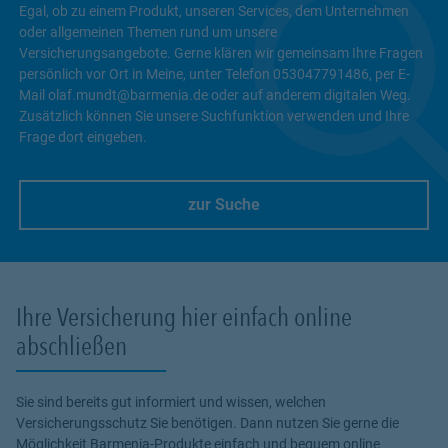
Egal, ob zu einem Produkt, unseren Services, dem Unternehmen
oder allgemeinen Themen rund um unsere
Versicherungsangebote. Gerne klären wir gemeinsam Ihre Fragen
persönlich vor Ort in Meine, unter Telefon 053047791486, per E-
Mail olaf.mundt@barmenia.de oder auf anderem digitalen Weg.
Zusätzlich können Sie unsere Suchfunktion verwenden und Ihre
Frage dort eingeben.
zur Suche
Link Opens in New Tab
Ihre Versicherung hier einfach online
abschließen
Sie sind bereits gut informiert und wissen, welchen
Versicherungsschutz Sie benötigen. Dann nutzen Sie gerne die
Möglichkeit Barmenia-Produkte einfach und bequem online