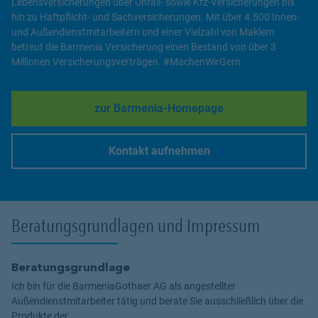
Lebensversicherungen über Unfall- sowie Kfz-Versicherungen bis
hin zu Haftpflicht- und Sachversicherungen. Mit über 4.500 Innen-
und Außendienstmitarbeitern und einer Vielzahl von Maklern
betreut die Barmenia Versicherung einen Bestand von über 3
Millionen Versicherungsverträgen. #MachenWirGern
zur Barmenia-Homepage
Link Opens in New Tab
Kontakt aufnehmen
Link Opens in New Tab
Beratungsgrundlagen und Impressum
Beratungsgrundlage
Ich bin für die BarmeniaGothaer AG als angestellter
Außendienstmitarbeiter tätig und berate Sie ausschließlich über die
Produkte der