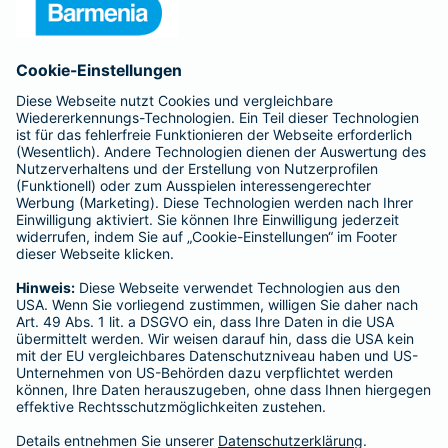
Aufsichtsrats-Vorsitzender: Dr. h. c. Josef Beutelmann
Rechtsform des Unternehmens: Versicherungsverein auf
Gegenseitigkeit
Sitz: Wuppertal; Amtsgericht Wuppertal HRB 3871
USt.-Identifikationsnummer: DE 121102508
----------------------------------------------------------------
Gothaer Lebensversicherung AG
Vorstand: Alina vom Bruck (Vorsitzende)
Thomas Bischof
Dr. Sylvia Eichelberg
Harald Epple
Dr. Andreas Eurich
Frank Lamsfuß
Christian Ritz
Oliver Schoeller
Aufsichtsrats-Vorsitzender: Prof. Dr. Werner Görg
Rechtsform des Unternehmens: Aktiengesellschaft
Sitz: Köln; Amtsgericht Köln HRB 56769