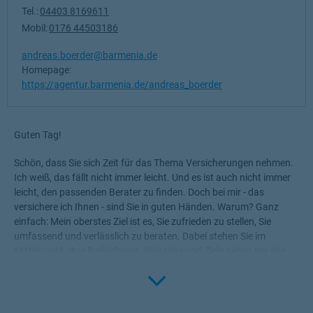
Tel.:
04403 8169611
Mobil:
0176 44503186
andreas.boerder@barmenia.de
Homepage:
https://agentur.barmenia.de/andreas_boerder
Guten Tag!
Schön, dass Sie sich Zeit für das Thema Versicherungen nehmen.
Ich weiß, das fällt nicht immer leicht. Und es ist auch nicht immer
leicht, den passenden Berater zu finden. Doch bei mir - das
versichere ich Ihnen - sind Sie in guten Händen. Warum? Ganz
einfach: Mein oberstes Ziel ist es, Sie zufrieden zu stellen, Sie
umfassend und verlässlich zu beraten. Dabei stehen Sie im
Mittelpunkt. Ihre Bedürfnisse, Wünsche und Ziele geben mir den
Rahmen, die für Sie passenden Produkte zu ermitteln.
Click to 
Versicherungen, die Ihnen die nötige Sicherheit geben, Ihr Leben
ohne Wenn und Aber zu genießen!