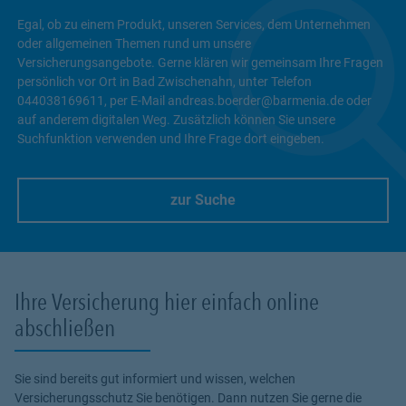
Egal, ob zu einem Produkt, unseren Services, dem Unternehmen
oder allgemeinen Themen rund um unsere
Versicherungsangebote. Gerne klären wir gemeinsam Ihre Fragen
persönlich vor Ort in Bad Zwischenahn, unter Telefon
044038169611, per E-Mail andreas.boerder@barmenia.de oder
auf anderem digitalen Weg. Zusätzlich können Sie unsere
Suchfunktion verwenden und Ihre Frage dort eingeben.
zur Suche
Link Opens in New Tab
Ihre Versicherung hier einfach online
abschließen
Sie sind bereits gut informiert und wissen, welchen
Versicherungsschutz Sie benötigen. Dann nutzen Sie gerne die