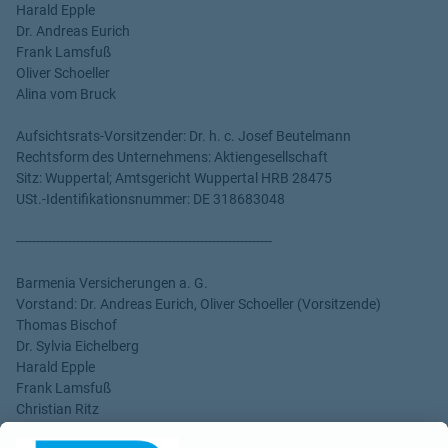
Harald Epple
Dr. Andreas Eurich
Frank Lamsfuß
Oliver Schoeller
Alina vom Bruck
Aufsichtsrats-Vorsitzender: Dr. h. c. Josef Beutelmann
Rechtsform des Unternehmens: Aktiengesellschaft
Sitz: Wuppertal; Amtsgericht Wuppertal HRB 28475
USt.-Identifikationsnummer: DE 318683048
----------------------------------------------------------------
Barmenia Versicherungen a. G.
Vorstand: Dr. Andreas Eurich, Oliver Schoeller (Vorsitzende)
Thomas Bischof
Dr. Sylvia Eichelberg
Harald Epple
Frank Lamsfuß
Christian Ritz
Alina vom Bruck