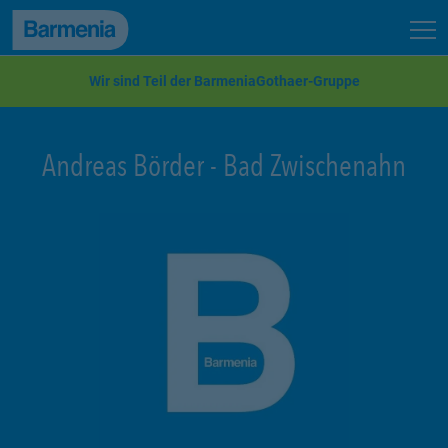
zum Seiteninhalt
Back to top
Seit
zur Navigation
Wir sind Teil der BarmeniaGothaer-Gruppe
Andreas Börder
-
Bad Zwischenahn