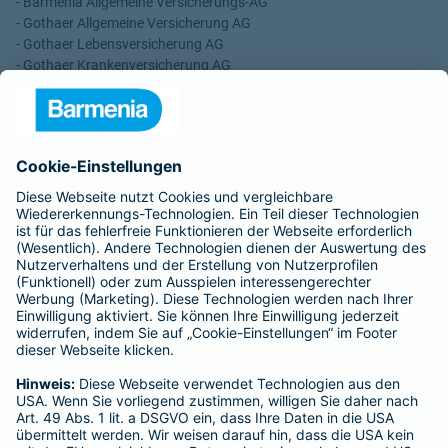
- Barmenia Allgemeine Versicherungs-AG
- Gothaer Allgemeine Versicherung AG
- Gothaer Lebensversicherung AG
- Gothaer Krankenversicherung AG
- ROLAND Rechtsschutz-Versicherungs-AG
- ROLAND Schutzbrief-Versicherung AG
Für meine Tätigkeit erhalte ich eine Provision und sonstige
Vergütungen, die in der zu entrichtenden Versicherungsprämie
enthalten sind.
Schlichtungsstellen
Für Lebens- und Sachversicherungen:
Verein Versicherungsombudsmann eV,
Postfach 080632, 10006 Berlin
Für private Krankenversicherungen:
Ombudsmann für private Kranken- / Pflege-Versicherungen,
Postfach 060222, 10052 Berlin