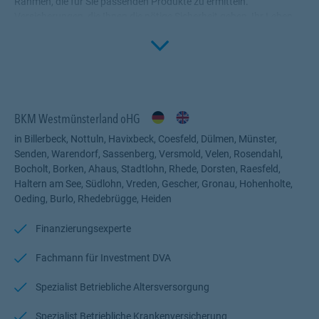
Rahmen, die für Sie passenden Produkte zu ermitteln.
Versicherungen, die Ihnen die nötige Sicherheit geben, Ihr Leben
Click to 
ohne Wenn und Aber zu genießen! Profitieren Sie von meinem
Fachwissen, meiner Begeisterung für alle Fragen rund um das
Thema Versicherung und Vorsorge. Ich bin für Sie da.
BKM Westmünsterland oHG
in Billerbeck, Nottuln, Havixbeck, Coesfeld, Dülmen, Münster,
Senden, Warendorf, Sassenberg, Versmold, Velen, Rosendahl,
Bocholt, Borken, Ahaus, Stadtlohn, Rhede, Dorsten, Raesfeld,
Haltern am See, Südlohn, Vreden, Gescher, Gronau, Hohenholte,
Oeding, Burlo, Rhedebrügge, Heiden
Finanzierungsexperte
Fachmann für Investment DVA
Spezialist Betriebliche Altersversorgung
Spezialist Betriebliche Krankenversicherung