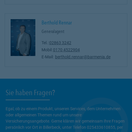
Berthold Rennar
Generalagent
Tel.:
02863 3242
Mobil:
0170 4522904
E-Mail:
berthold.rennar@barmenia.de
Sie haben Fragen?
Egal, ob zu einem Produkt, unseren Services, dem Unternehmen
oder allgemeinen Themen rund um unsere
Versicherungsangebote. Gerne klären wir gemeinsam Ihre Fragen
persönlich vor Ort in Billerbeck, unter Telefon 025433610855, per