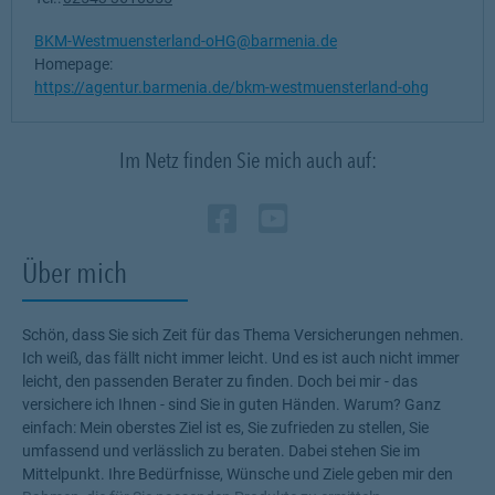
BKM-Westmuensterland-oHG@barmenia.de
Homepage:
https://agentur.barmenia.de/bkm-westmuensterland-ohg
Im Netz finden Sie mich auch auf:
Zum Profil des Verm
Link Opens in New
Zum Profil des 
Link Opens in
Über mich
Schön, dass Sie sich Zeit für das Thema Versicherungen nehmen.
Ich weiß, das fällt nicht immer leicht. Und es ist auch nicht immer
leicht, den passenden Berater zu finden. Doch bei mir - das
versichere ich Ihnen - sind Sie in guten Händen. Warum? Ganz
einfach: Mein oberstes Ziel ist es, Sie zufrieden zu stellen, Sie
umfassend und verlässlich zu beraten. Dabei stehen Sie im
Mittelpunkt. Ihre Bedürfnisse, Wünsche und Ziele geben mir den