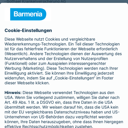
- Gothaer Krankenversicherung AG
- ROLAND Rechtsschutz-Versicherungs-AG
- ROLAND Schutzbrief-Versicherung AG
Für meine Tätigkeit erhalte ich eine Provision und sonstige
Vergütungen, die in der zu entrichtenden Versicherungsprämie
enthalten sind.
Schlichtungsstellen
Für Lebens- und Sachversicherungen:
Verein Versicherungsombudsmann eV,
Postfach 080632, 10006 Berlin
Für private Krankenversicherungen:
Ombudsmann für private Kranken- / Pflege-Versicherungen,
Postfach 060222, 10052 Berlin
Impressum
Barmenia Versicherung - Gerhard Gering
Otto-Walle-Str. 29