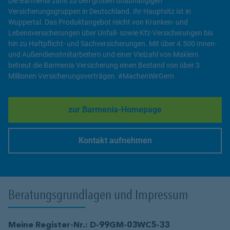
Die Barmenia zählt zu den großen unabhängigen
Versicherungsgruppen in Deutschland. Ihr Hauptsitz ist in
Wuppertal. Das Produktangebot reicht von Kranken- und
Lebensversicherungen über Unfall- sowie Kfz-Versicherungen bis
hin zu Haftpflicht- und Sachversicherungen. Mit über 4.500 Innen-
und Außendienstmitarbeitern und einer Vielzahl von Maklern
betreut die Barmenia Versicherung einen Bestand von über 3
Millionen Versicherungsverträgen. #MachenWirGern
zur Barmenia-Homepage
Link Opens in New Tab
Kontakt aufnehmen
Link Opens in New Tab
Beratungsgrundlagen und Impressum
Meine Register-Nr.: D-99GM-03WC5-33