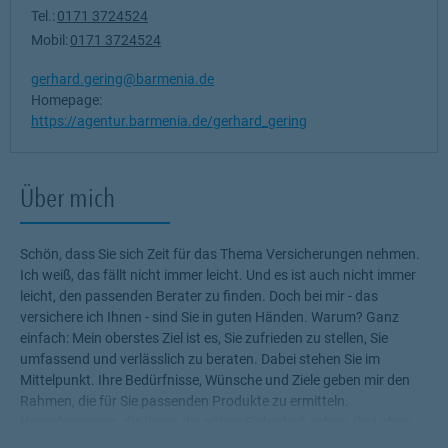
Tel.:
0171 3724524
Mobil:
0171 3724524
gerhard.gering@barmenia.de
Homepage:
https://agentur.barmenia.de/gerhard_gering
Über mich
Schön, dass Sie sich Zeit für das Thema Versicherungen nehmen.
Ich weiß, das fällt nicht immer leicht. Und es ist auch nicht immer
leicht, den passenden Berater zu finden. Doch bei mir - das
versichere ich Ihnen - sind Sie in guten Händen. Warum? Ganz
einfach: Mein oberstes Ziel ist es, Sie zufrieden zu stellen, Sie
umfassend und verlässlich zu beraten. Dabei stehen Sie im
Mittelpunkt. Ihre Bedürfnisse, Wünsche und Ziele geben mir den
Rahmen, die für Sie passenden Produkte zu ermitteln.
Versicherungen, die Ihnen die nötige Sicherheit geben, Ihr Leben
ohne Wenn und Aber zu genießen! Profitieren Sie von meinem