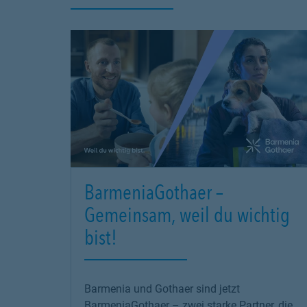
BarmeniaGothaer –
Gemeinsam, weil du wichtig
bist!
Barmenia und Gothaer sind jetzt
BarmeniaGothaer – zwei starke Partner, die