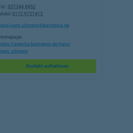
Tel.:
037344 8452
Mobil:
0172 9721413
hans-joerg.ullmann@barmenia.de
Homepage:
https://agentur.barmenia.de/hans-
joerg_ullmann
Link Opens in New Tab
Kontakt aufnehmen