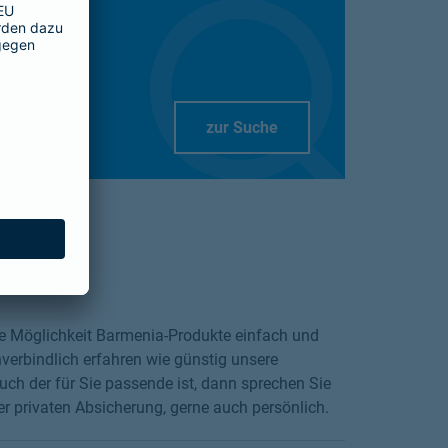
Link Opens in New Tab
zur Suche
die Möglichkeit Barmenia-Produkte einfach und
verbindlich erfahren wie günstig unsere
ch der für Sie passende ist, dann sprechen Sie
er privaten Absicherung, gerne auch persönlich.