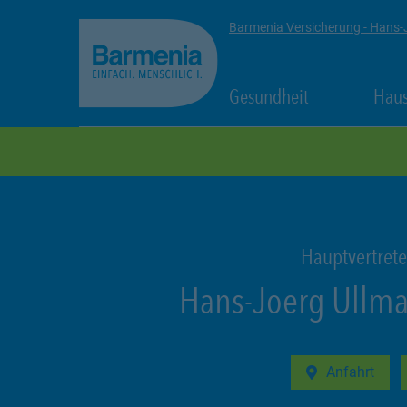
zum Seiteninhalt
Back to top
Barmenia Versicherung - Hans-
Link Opens in
Gesundheit
Haus
zur Navigation
Hauptvertrete
Hans-Joerg Ullm
Anfahrt
Link Opens in 