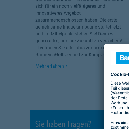
sich für ein noch vielfältigeres und
innovativeres Angebot
zusammengeschlossen haben. Die erste
gemeinsame Imagekampagne startet jetzt –
und im Mittelpunkt stehen Sie! Denn wir
geben alles, um Ihre Zukunft zu versichern!
Hier finden Sie alle Infos zur neuen
BarmeniaGothaer und zur Kampagne.
Link Opens in New Tab
Mehr erfahren
Sie haben Fragen?