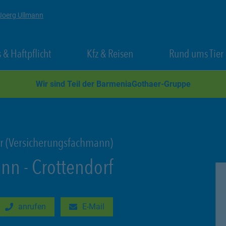
Joerg Ullmann
 New Tab
Link Opens in New Tab
Link Opens in New Tab
 & Haftpflicht
Kfz & Reisen
Rund ums Tier
Wir sind Teil der BarmeniaGothaer-Gruppe
r (Versicherungsfachmann)
ann
-
Crottendorf
anrufen
E-Mail
New Tab
Link Opens in New Tab