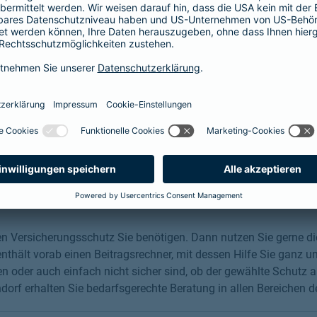
, dem Unternehmen oder allgemeinen Themen rund um unsere
nsam Ihre Fragen persönlich vor Ort in Crottendorf, unter
llmann@barmenia.de oder auf anderem digitalen Weg.
rwenden und Ihre Frage dort eingeben.
nline abschließen
chen Versicherungsschutz Sie benötigen. Dann nutzen Sie gerne 
thält vorab einen Beitragsrechner, mit dessen Hilfe Sie ganz un
 oder auch einfach nicht sicher sind, ob der gewählte Schutz au
orf erhalten Sie bedarfsgerechte Beratung in allen Bereichen d