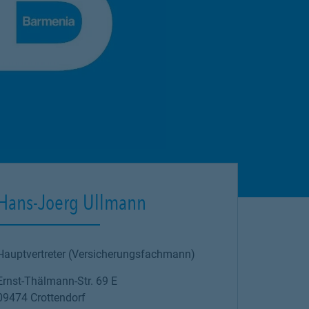
Hans-Joerg Ullmann
Hauptvertreter (Versicherungsfachmann)
Ernst-Thälmann-Str. 69 E
09474
Crottendorf