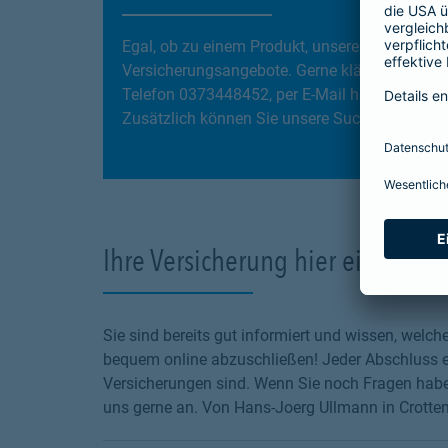
Egal, ob zu einem Produkt, unseren Services
Versicherungsangebote. Gerne klären wir gemei
Telefon 0373448452, per E-Mail hans-joerg.u
Zusätzlich können Sie unsere Suchfunktion ve
Ihre Versicherung hier einfach o
Sie sind bereits gut informiert und wissen, wel
bequem online abzuschließen! Jeder Abschluss en
Versicherungen sind. Wenn Sie noch Fragen haben
uns gerne an. Von Hans-Joerg Ullmann in Crottend