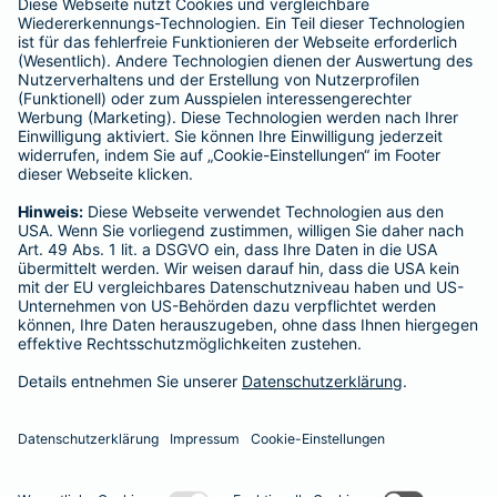
Tel.:
0175 1622875
Mobil:
0175 1622875
Heute geöffnet
bis
18:00
Barmenia Versicherungen
Badstraße 16
Tel.:
0921 721006
Heute geöffnet
bis
20:00
Vermittler nach Namen, Stadt oder PLZ suchen
Startseite
Bayreuth