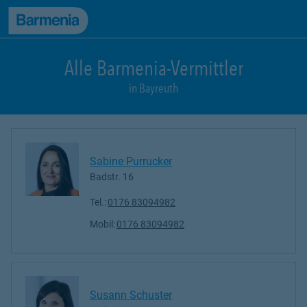
zum Seiteninhalt
Back to top
zur Navigation
Alle Barmenia-Vermittler
in Bayreuth
Sabine Purrucker
Badstr. 16
Tel.:
0176 83094982
Mobil:
0176 83094982
Susann Schuster