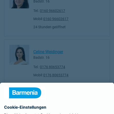
Badstr. 16
Tel.:
0160 96602617
Mobil:
0160 96602617
24 Stunden geöffnet
Celine Weidinger
Badstr. 16
Tel.:
0176 80653774
Mobil:
0176 80653774
Maximilian Götz
Badstr. 16