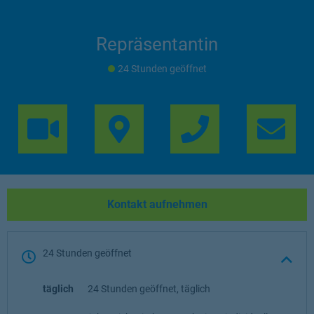
Repräsentantin
24 Stunden geöffnet
Link Opens in 
Lin
Kontakt aufnehmen
24 Stunden geöffnet
täglich
24 Stunden geöffnet, täglich