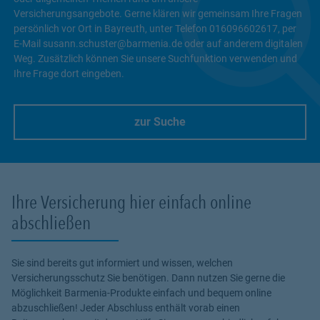
Versicherungsangebote. Gerne klären wir gemeinsam Ihre Fragen
persönlich vor Ort in Bayreuth, unter Telefon 016096602617, per
E-Mail susann.schuster@barmenia.de oder auf anderem digitalen
Weg. Zusätzlich können Sie unsere Suchfunktion verwenden und
Ihre Frage dort eingeben.
zur Suche
Link Opens in New Tab
Ihre Versicherung hier einfach online
abschließen
Sie sind bereits gut informiert und wissen, welchen
Versicherungsschutz Sie benötigen. Dann nutzen Sie gerne die
Möglichkeit Barmenia-Produkte einfach und bequem online
abzuschließen! Jeder Abschluss enthält vorab einen