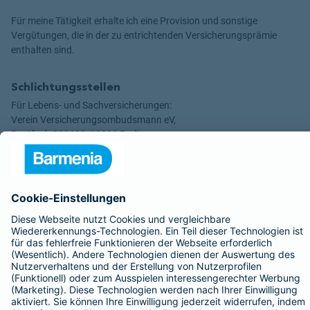
Für meine Tätigkeit erhalte ich eine Provision und sonstige
Vergütungen, die in der zu entrichtenden Versicherungsprämie
enthalten sind.
Schlichtungsstellen
Für Lebens- und Sachversicherungen:
Verein Versicherungsombudsmann eV,
Postfach 080632, 10006 Berlin
Für private Krankenversicherungen:
Ombudsmann für private Kranken- / Pflege-Versicherungen,
Postfach 060222, 10052 Berlin
Impressum
Barmenia Versicherung - Susann Schuster
Badstr. 16
95444 Bayreuth
Tel. 0160 96602617
E-Mail susann.schuster@barmenia.de