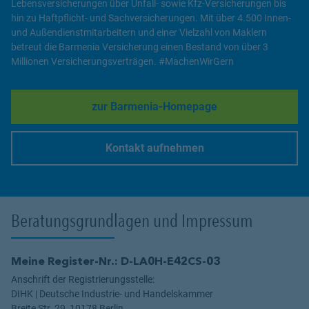
Lebensversicherungen über Unfall- sowie Kfz-Versicherungen bis
hin zu Haftpflicht- und Sachversicherungen. Mit über 4.500 Innen-
und Außendienstmitarbeitern und einer Vielzahl von Maklern
betreut die Barmenia Versicherung einen Bestand von über 3
Millionen Versicherungsverträgen. #MachenWirGern
zur Barmenia-Homepage
Link Opens in New Tab
Kontakt aufnehmen
Link Opens in New Tab
Beratungsgrundlagen und Impressum
Meine Register-Nr.: D-LA0H-E42CS-03
Anschrift der Registrierungsstelle:
DIHK | Deutsche Industrie- und Handelskammer
Breite Str. 29, 10178 Berlin