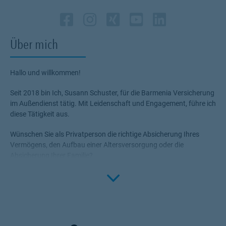
Zum Profil des Vermittle
Link Opens in New Tab
Zum Profil des Vermit
Link Opens in New 
Zum Profil des Ve
Link Opens in N
Zum Profil de
Link Opens i
Zum Profil
Link Ope
Über mich
Hallo und willkommen!
Seit 2018 bin Ich, Susann Schuster, für die Barmenia Versicherung
im Außendienst tätig. Mit Leidenschaft und Engagement, führe ich
diese Tätigkeit aus.
Wünschen Sie als Privatperson die richtige Absicherung Ihres
Vermögens, den Aufbau einer Altersversorgung oder die
Absicherung Ihrer Familie?
Click to 
Sind Sie Selbstständig oder Unternehmer/in und wünschen Sie die
Absicherung Ihrer Firma/Ihres Unternehmens und Ihrer
Mitarbeiter?
Sind Sie Arzt/Ärztin/Zahnarzt/in oder arbeiten Sie im Heilwesen?