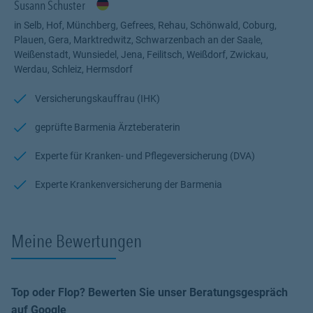
Durch meine Weiterbildung zur Ärzteberaterin bin ich die 1.
Susann Schuster
Ansprechpartnerin rund um Selb, Marktredwitz, Hof, Münchberg,
in Selb, Hof, Münchberg, Gefrees, Rehau, Schönwald, Coburg,
Coburg, Wunsiedel, Gefrees, Schönwald, Plauen, Gera, Jena.
Plauen, Gera, Marktredwitz, Schwarzenbach an der Saale,
Weißenstadt, Wunsiedel, Jena, Feilitsch, Weißdorf, Zwickau,
Gerne stehe ich Ihnen mit Rat und Tat zur Seite. Eine E-Mail/Ein
Werdau, Schleiz, Hermsdorf
Anruf genügt.
Versicherungskauffrau (IHK)
geprüfte Barmenia Ärzteberaterin
Experte für Kranken- und Pflegeversicherung (DVA)
Experte Krankenversicherung der Barmenia
Meine Bewertungen
Top oder Flop? Bewerten Sie unser Beratungsgespräch
auf Google