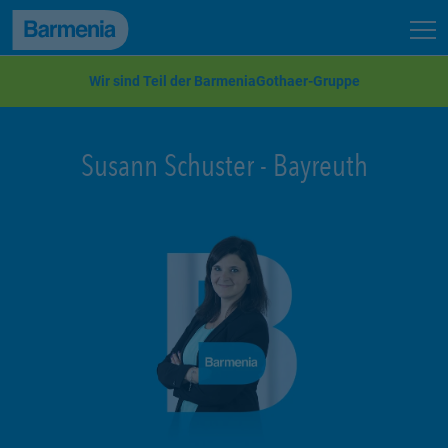
zum Seiteninhalt
Back to top
Seit
zur Navigation
Wir sind Teil der BarmeniaGothaer-Gruppe
Susann Schuster
-
Bayreuth