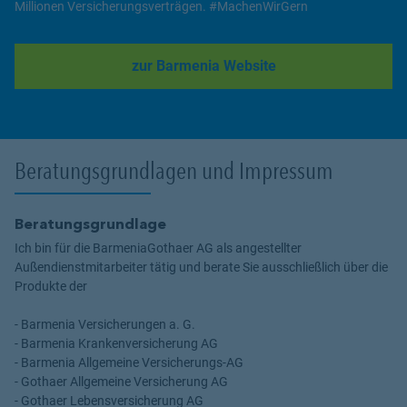
Millionen Versicherungsverträgen. #MachenWirGern
zur Barmenia Website
Link Opens in New Tab
Beratungsgrundlagen und Impressum
Beratungsgrundlage
Ich bin für die BarmeniaGothaer AG als angestellter
Außendienstmitarbeiter tätig und berate Sie ausschließlich über die
Produkte der
- Barmenia Versicherungen a. G.
- Barmenia Krankenversicherung AG
- Barmenia Allgemeine Versicherungs-AG
- Gothaer Allgemeine Versicherung AG
- Gothaer Lebensversicherung AG