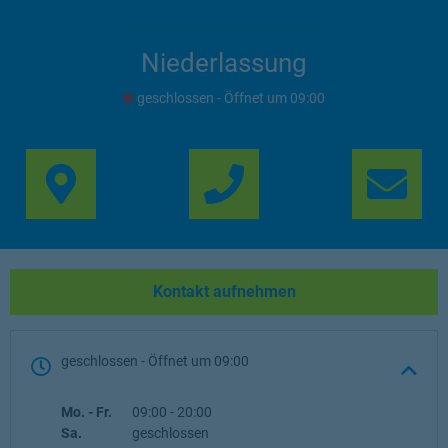
Niederlassung
geschlossen
- Öffnet um
09:00
Link Opens in New Ta
Lin
Kontakt aufnehmen
geschlossen
- Öffnet um
09:00
Wochentag
Öffnungszeiten
Mo. - Fr.
09:00
-
20:00
Sa.
geschlossen