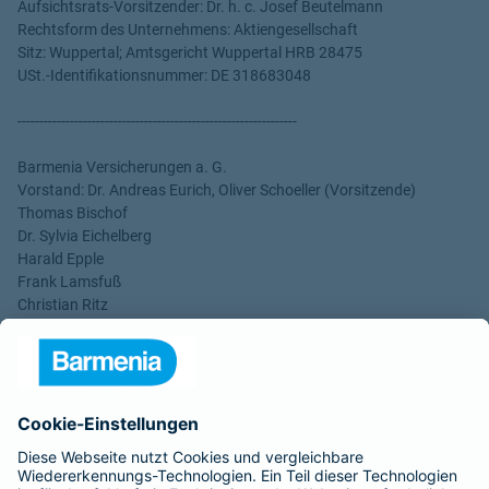
Aufsichtsrats-Vorsitzender: Dr. h. c. Josef Beutelmann
Rechtsform des Unternehmens: Aktiengesellschaft
Sitz: Wuppertal; Amtsgericht Wuppertal HRB 28475
USt.-Identifikationsnummer: DE 318683048
----------------------------------------------------------------
Barmenia Versicherungen a. G.
Vorstand: Dr. Andreas Eurich, Oliver Schoeller (Vorsitzende)
Thomas Bischof
Dr. Sylvia Eichelberg
Harald Epple
Frank Lamsfuß
Christian Ritz
Alina vom Bruck
Aufsichtsrats-Vorsitzender: Dr. h. c. Josef Beutelmann
Rechtsform des Unternehmens: Versicherungsverein auf
Gegenseitigkeit
Sitz: Wuppertal; Amtsgericht Wuppertal HRB 3871
USt.-Identifikationsnummer: DE 121102508