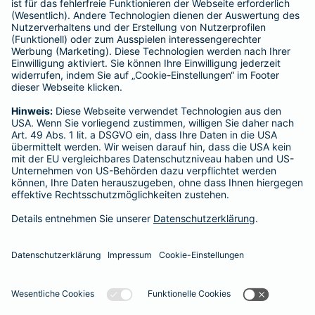
----------------------------------------------------------------
Gothaer Lebensversicherung AG
Vorstand: Alina vom Bruck (Vorsitzende)
Thomas Bischof
Dr. Sylvia Eichelberg
Harald Epple
Dr. Andreas Eurich
Frank Lamsfuß
Christian Ritz
Oliver Schoeller
Aufsichtsrats-Vorsitzender: Prof. Dr. Werner Görg
Rechtsform des Unternehmens: Aktiengesellschaft
Sitz: Köln; Amtsgericht Köln HRB 56769
USt.-Identifikationsnummer: DE 207591682
Datenschutz
Impressum/Rechtshinweise
Barrierefreiheit