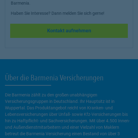
Barmenia.
Haben Sie Interesse? Dann melden Sie sich gerne!
Kontakt aufnehmen
Über die Barmenia Versicherungen
Die Barmenia zählt zu den großen unabhängigen
Versicherungsgruppen in Deutschland. Ihr Hauptsitz ist in
Wuppertal. Das Produktangebot reicht von Kranken- und
Lebensversicherungen über Unfall- sowie Kfz-Versicherungen bis
hin zu Haftpflicht- und Sachversicherungen. Mit über 4.500 Innen-
und Außendienstmitarbeitern und einer Vielzahl von Maklern
betreut die Barmenia Versicherung einen Bestand von über 3