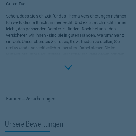
Guten Tag!
Schön, dass Sie sich Zeit für das Thema Versicherungen nehmen.
Ich weiß, das fällt nicht immer leicht. Und es ist auch nicht immer
leicht, den passenden Berater zu finden. Doch bei uns - das
versicheren wir Ihnen - sind Sie in guten Händen. Warum? Ganz
einfach: Unser oberstes Ziel ist es, Sie zufrieden zu stellen, Sie
umfassend und verlässlich zu beraten. Dabei stehen Sie im
Mittelpunkt. Ihre Bedürfnisse, Wünsche und Ziele geben mir den
Rahmen, die für Sie passenden Produkte zu ermitteln.
Click to 
Versicherungen, die Ihnen die nötige Sicherheit geben, Ihr Leben
ohne Wenn und Aber zu genießen!
Profitieren Sie von unserem Fachwissen, unserer Begeisterung für
alle Fragen rund um das Thema Versicherung und Vorsorge. Wir
Barmenia Versicherungen
sind für Sie da.
Unsere Bewertungen