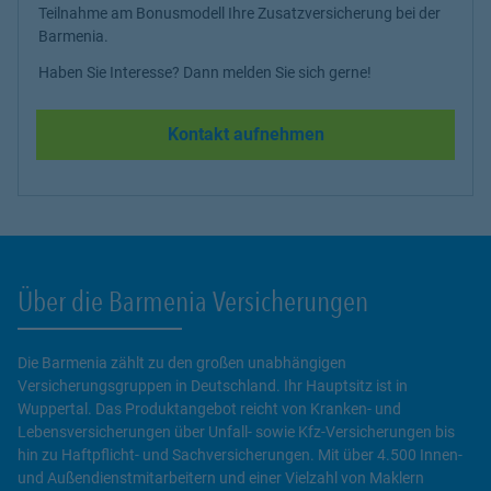
Teilnahme am Bonusmodell Ihre Zusatzversicherung bei der
Barmenia.
Haben Sie Interesse? Dann melden Sie sich gerne!
Kontakt aufnehmen
Über die Barmenia Versicherungen
Die Barmenia zählt zu den großen unabhängigen
Versicherungsgruppen in Deutschland. Ihr Hauptsitz ist in
Wuppertal. Das Produktangebot reicht von Kranken- und
Lebensversicherungen über Unfall- sowie Kfz-Versicherungen bis
hin zu Haftpflicht- und Sachversicherungen. Mit über 4.500 Innen-
und Außendienstmitarbeitern und einer Vielzahl von Maklern