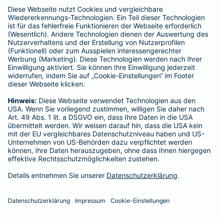
enthalten sind.
Schlichtungsstellen
Für Lebens- und Sachversicherungen:
Verein Versicherungsombudsmann eV,
Postfach 080632, 10006 Berlin
Für private Krankenversicherungen:
Ombudsmann für private Kranken- / Pflege-Versicherungen,
Postfach 060222, 10052 Berlin
Impressum
Barmenia Versicherung - Celine Weidinger
Badstr. 16
95444 Bayreuth
Tel. 0176 80653774
E-Mail celine.weidinger@barmenia.de