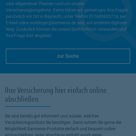
oder allgemeinen Themen rund um unsere
Versicherungsangebote. Gerne klären wir gemeinsam Ihre Fragen
persönlich vor Ort in Bayreuth, unter Telefon 017680653774, per
E-Mail celine.weidinger@barmenia.de oder auf anderem digitalen
Weg. Zusätzlich können Sie unsere Suchfunktion verwenden und
Ihre Frage dort eingeben.
zur Suche
Link Opens in New Tab
Ihre Versicherung hier einfach online
abschließen
Sie sind bereits gut informiert und wissen, welchen
Versicherungsschutz Sie benötigen. Dann nutzen Sie gerne die
Möglichkeit Barmenia-Produkte einfach und bequem online
abzuschließen! Jeder Abschluss enthält vorab einen