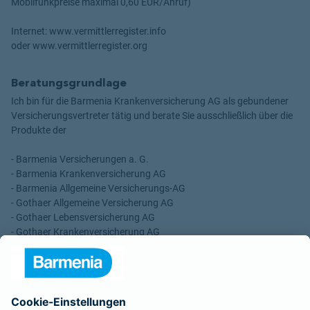
Mobilfunkpreise maximal 0,60 EUR/Anruf)
Internet: www.vermittlerregister.info
oder www.vermittlerregister.org
Beratungsgrundlage
Ich bin für die Barmenia Krankenversicherung AG als gebundener
Versicherungsvertreter tätig und berate Sie ausschließlich über die
Produkte der
- Barmenia Versicherungen a. G.
- Barmenia Krankenversicherung AG
- Barmenia Allgemeine Versicherungs-AG
- Gothaer Allgemeine Versicherung AG
- Gothaer Lebensversicherung AG
- Gothaer Krankenversicherung AG
- ROLAND Rechtsschutz-Versicherungs-AG
- ROLAND Schutzbrief-Versicherung AG
Für meine Tätigkeit erhalte ich eine Provision und sonstige
Vergütungen, die in der zu entrichtenden Versicherungsprämie