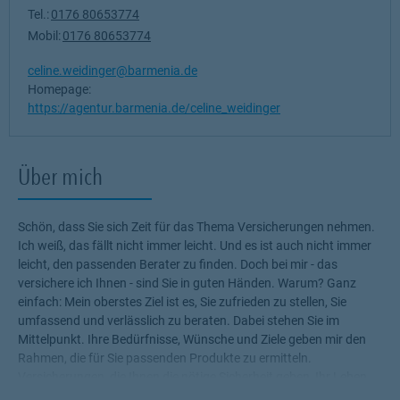
Tel.:
0176 80653774
Mobil:
0176 80653774
celine.weidinger@barmenia.de
Homepage:
https://agentur.barmenia.de/celine_weidinger
Über mich
Schön, dass Sie sich Zeit für das Thema Versicherungen nehmen.
Ich weiß, das fällt nicht immer leicht. Und es ist auch nicht immer
leicht, den passenden Berater zu finden. Doch bei mir - das
versichere ich Ihnen - sind Sie in guten Händen. Warum? Ganz
einfach: Mein oberstes Ziel ist es, Sie zufrieden zu stellen, Sie
umfassend und verlässlich zu beraten. Dabei stehen Sie im
Mittelpunkt. Ihre Bedürfnisse, Wünsche und Ziele geben mir den
Rahmen, die für Sie passenden Produkte zu ermitteln.
Versicherungen, die Ihnen die nötige Sicherheit geben, Ihr Leben
ohne Wenn und Aber zu genießen! Profitieren Sie von meinem