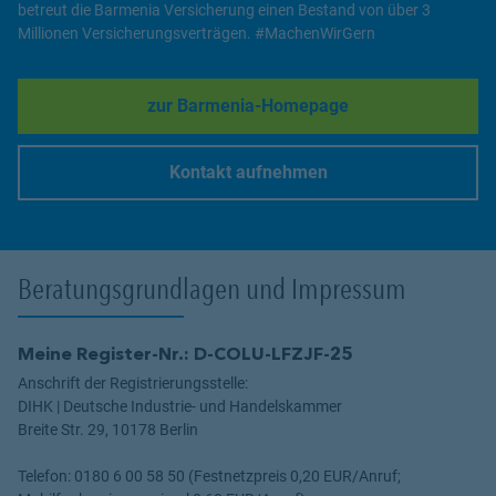
betreut die Barmenia Versicherung einen Bestand von über 3
Millionen Versicherungsverträgen. #MachenWirGern
zur Barmenia-Homepage
Link Opens in New Tab
Kontakt aufnehmen
Link Opens in New Tab
Beratungsgrundlagen und Impressum
Meine Register-Nr.: D-COLU-LFZJF-25
Anschrift der Registrierungsstelle:
DIHK | Deutsche Industrie- und Handelskammer
Breite Str. 29, 10178 Berlin
Telefon: 0180 6 00 58 50 (Festnetzpreis 0,20 EUR/Anruf;