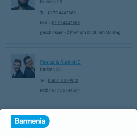
Brühlstr. 23
Tel.:
0170 4442363
Mobil:
0170 4442363
geschlossen
- Öffnet um
09:00
Montag
Fiorica & Rudi oHG
Parkstr. 31
Tel.:
06851 9379920
Mobil:
0173 6784634
Elijah Glaab
Parkstr. 31