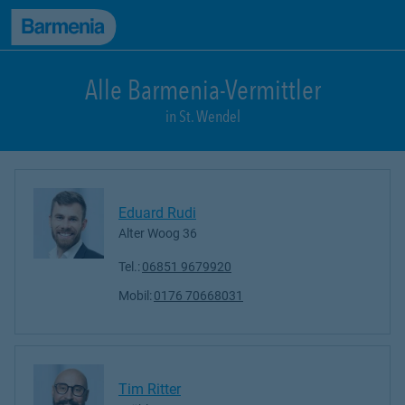
zum Seiteninhalt
Back to top
zur Navigation
Alle Barmenia-Vermittler
in St. Wendel
Eduard Rudi
Alter Woog 36
Tel.:
06851 9679920
Mobil:
0176 70668031
Tim Ritter