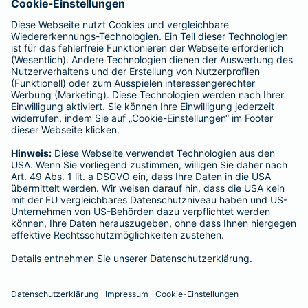
Tel.:
0176 34521832
Mobil:
0176 34521832
geschlossen
- Öffnet um
09:00
Montag
Tom Schweiger
Parkstr. 31
Tel.:
01523 1791859
Mobil:
01523 1791859
geschlossen
- Öffnet um
08:00
Vermittler nach Namen, Stadt oder PLZ suchen
Startseite
St. Wendel