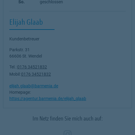
So.
geschlossen
Elijah Glaab
Kundenbetreuer
Parkstr. 31
66606
St. Wendel
Tel.:
0176 34521832
Mobil:
0176 34521832
elijah.glaab@barmenia.de
Homepage:
https://agentur.barmenia.de/elijah_glaab
Im Netz finden Sie mich auch auf:
Zum Profil des Ve
Link Opens in N