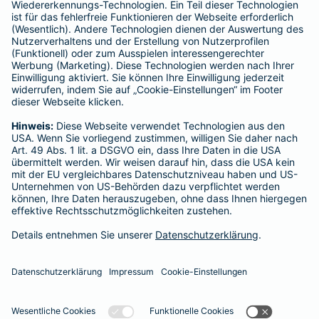
----------------------------------------------------------------
Gothaer Lebensversicherung AG
Vorstand: Alina vom Bruck (Vorsitzende)
Thomas Bischof
Dr. Sylvia Eichelberg
Harald Epple
Dr. Andreas Eurich
Frank Lamsfuß
Christian Ritz
Oliver Schoeller
Aufsichtsrats-Vorsitzender: Prof. Dr. Werner Görg
Rechtsform des Unternehmens: Aktiengesellschaft
Sitz: Köln; Amtsgericht Köln HRB 56769
USt.-Identifikationsnummer: DE 207591682
Datenschutz
Impressum/Rechtshinweise
Barrierefreiheit