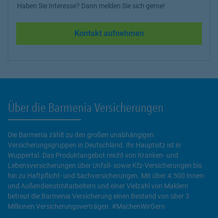
Haben Sie Interesse? Dann melden Sie sich gerne!
Kontakt aufnehmen
Über die Barmenia Versicherungen
Die Barmenia zählt zu den großen unabhängigen
Versicherungsgruppen in Deutschland. Ihr Hauptsitz ist in
Wuppertal. Das Produktangebot reicht von Kranken- und
Lebensversicherungen über Unfall- sowie Kfz-Versicherungen bis
hin zu Haftpflicht- und Sachversicherungen. Mit über 4.500 Innen-
und Außendienstmitarbeitern und einer Vielzahl von Maklern
betreut die Barmenia Versicherung einen Bestand von über 3
Millionen Versicherungsverträgen. #MachenWirGern