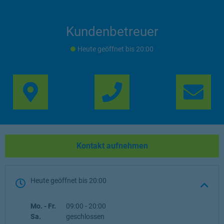
Kundenbetreuer
Heute geöffnet
bis
20:00
Link Opens in New Ta
Lin
Kontakt aufnehmen
Heute geöffnet
bis
20:00
Wochentag
Öffnungszeiten
Mo. - Fr.
09:00
-
20:00
Sa.
geschlossen