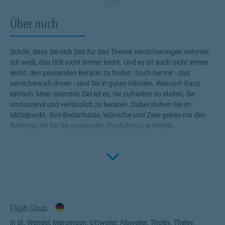
Über mich
Schön, dass Sie sich Zeit für das Thema Versicherungen nehmen.
Ich weiß, das fällt nicht immer leicht. Und es ist auch nicht immer
leicht, den passenden Berater zu finden. Doch bei mir - das
versichere ich Ihnen - sind Sie in guten Händen. Warum? Ganz
einfach: Mein oberstes Ziel ist es, Sie zufrieden zu stellen, Sie
umfassend und verlässlich zu beraten. Dabei stehen Sie im
Mittelpunkt. Ihre Bedürfnisse, Wünsche und Ziele geben mir den
Rahmen, die für Sie passenden Produkte zu ermitteln.
Versicherungen, die Ihnen die nötige Sicherheit geben, Ihr Leben
Click to 
ohne Wenn und Aber zu genießen! Profitieren Sie von meinem
Fachwissen, meiner Begeisterung für alle Fragen rund um das
Thema Versicherung und Vorsorge. Ich bin für Sie da.
Elijah Glaab
in St. Wendel, Marpingen, Ottweiler, Alsweiler, Tholey, Theley,