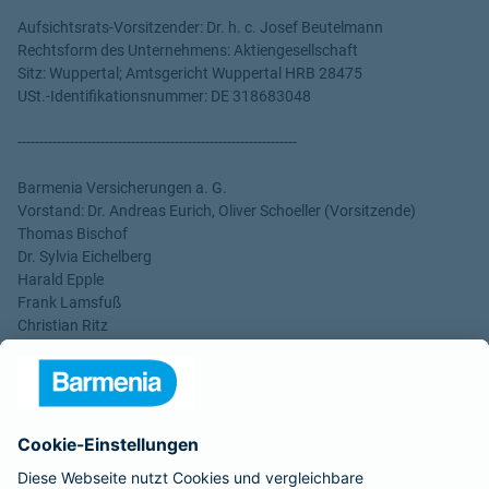
Aufsichtsrats-Vorsitzender: Dr. h. c. Josef Beutelmann
Rechtsform des Unternehmens: Aktiengesellschaft
Sitz: Wuppertal; Amtsgericht Wuppertal HRB 28475
USt.-Identifikationsnummer: DE 318683048
----------------------------------------------------------------
Barmenia Versicherungen a. G.
Vorstand: Dr. Andreas Eurich, Oliver Schoeller (Vorsitzende)
Thomas Bischof
Dr. Sylvia Eichelberg
Harald Epple
Frank Lamsfuß
Christian Ritz
Alina vom Bruck
Aufsichtsrats-Vorsitzender: Dr. h. c. Josef Beutelmann
Rechtsform des Unternehmens: Versicherungsverein auf
Gegenseitigkeit
Sitz: Wuppertal; Amtsgericht Wuppertal HRB 3871
USt.-Identifikationsnummer: DE 121102508