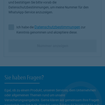
und bestätigen Sie bitte vorab die
Datenschutzbestimmungen, um meine Nummer für den
WhatsApp-Service anzuzeigen.
Datenschutzbestimmungen
Ich habe die
zur
Ich habe die Datenschutzbestimmungen zur Kenntnis genommen 
Kenntnis genommen und akzeptiere diese.
Nummer anzeigen
Sie haben Fragen?
Egal, ob zu einem Produkt, unseren Services, dem Unternehmen
oder allgemeinen Themen rund um unsere
Versicherungsangebote. Gerne klären wir gemeinsam Ihre Fragen
persönlich vor Ort in St. Wendel, unter Telefon 017634521832, per