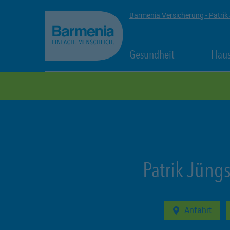
zum Seiteninhalt
Back to top
Barmenia Versicherung - Patrik
Link Opens in
Gesundheit
Haus
zur Navigation
Patrik Jüngs
Anfahrt
Link Opens in 