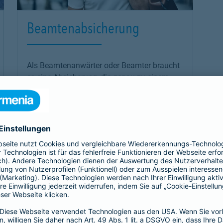
Beamtenabsicherung
Als Beamtenanwärter oder Beamter braucht
es eine Absicherung, die genau zu einem
passt: unsere
private Krankenversicherung
für Beamtenanwärter und Beamte. Sie
ergänzt den Schutz der individuellen Beihilfe
und passt sich mit optimalen Leistungen
genau an die Bedürfnisse an.
Link Opens in New Tab
Mehr erfahren