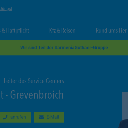
 Jüngst
 New Tab
Link Opens in New Tab
Link Opens in New Tab
 & Haftpflicht
Kfz & Reisen
Rund ums Tier
Wir sind Teil der BarmeniaGothaer-Gruppe
Leiter des Service Centers
t
-
Grevenbroich
anrufen
E-Mail
New Tab
Link Opens in New Tab