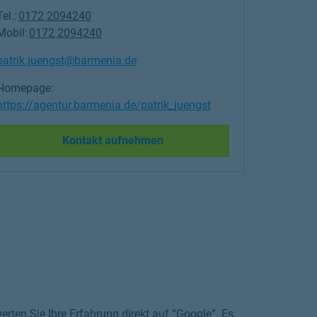
Tel.:
0172 2094240
Mobil:
0172 2094240
patrik.juengst@barmenia.de
Homepage:
https://agentur.barmenia.de/patrik_juengst
Link Opens in New Tab
Kontakt aufnehmen
rten Sie Ihre Erfahrung direkt auf “Google”. Es