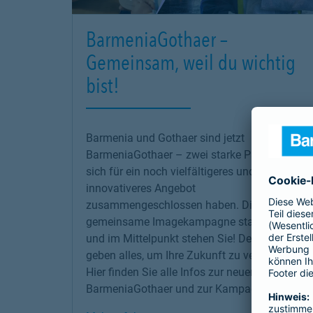
BarmeniaGothaer –
Gemeinsam, weil du wichtig
bist!
Barmenia und Gothaer sind jetzt
BarmeniaGothaer – zwei starke Partner, die
sich für ein noch vielfältigeres und
innovativeres Angebot
zusammengeschlossen haben. Die erste
gemeinsame Imagekampagne startet jetzt –
und im Mittelpunkt stehen Sie! Denn wir
geben alles, um Ihre Zukunft zu versichern!
Hier finden Sie alle Infos zur neuen
BarmeniaGothaer und zur Kampagne.