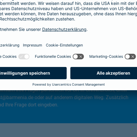
, dem Unternehmen oder allgemeinen Themen rund um unsere
nsam Ihre Fragen persönlich vor Ort in Grevenbroich, unter
st@barmenia.de oder auf anderem digitalen Weg. Zusätzlich
 Ihre Frage dort eingeben.