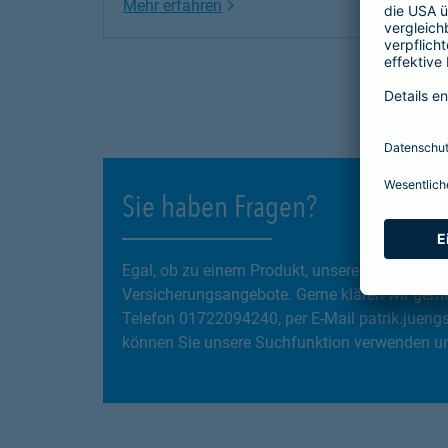
Link Opens in New Tab
Mehr erfahren
Sie haben Fragen?
Egal, ob zu einem Produkt, unseren Services
Versicherungsangebote. Gerne klären wir gemei
Telefon 01722094240, per E-Mail patrik.jueng
können Sie unsere Suchfunktion verwenden und