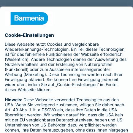
Svenja Sinen
Overhoffstr. 193
Tel.:
01511 9431404
Mobil:
01511 9431404
Heute geöffnet
bis
18:00
Till Jaworek
Schüruferstr. 9
Tel.:
0176 76092953
Mobil:
0176 76092953