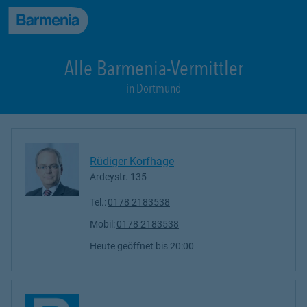
zum Seiteninhalt
Back to top
zur Navigation
Alle Barmenia-Vermittler
in Dortmund
Rüdiger Korfhage
Ardeystr. 135
Tel.:
0178 2183538
Mobil:
0178 2183538
Heute geöffnet
bis
20:00