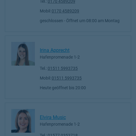
Tel.:
0170 4589209
Mobil:
0170 4589209
geschlossen
- Öffnet um
08:00
Montag
Irina Apprecht
Hafenpromenade 1-2
Tel.:
01511 5993735
Mobil:
01511 5993735
Heute geöffnet
bis
20:00
Elvira Music
Hafenpromenade 1-2
Tel.:
01577 0353718