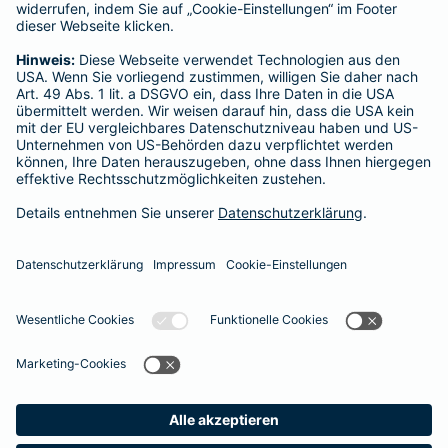
Ludwig Franta
Flügelstr. 13
Tel.:
0173 2885658
Mobil:
0173 2885658
geschlossen
- Öffnet um
09:00
Montag
Vermittler nach Namen, Stadt oder PLZ suchen
Startseite
Unna
Datenschutz
Impressum/Rechtshinweise
Barrierefreiheit
Datenschutz-Einstellungen
Link Opens in New Tab
Vertrag widerrufen
Einfach. Menschlich.