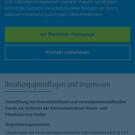
und Außendienstmitarbeitern und einer Vielzahl von Maklern
betreut die Barmenia Versicherung einen Bestand von über 3
Millionen Versicherungsverträgen. #MachenWirGern
zur Barmenia-Homepage
Link Opens in New Tab
Kontakt aufnehmen
Link Opens in New Tab
Beratungsgrundlagen und Impressum
Vermittlung von Investmentfonds und vermögensverwaltenden
Fonds als Vertreter der BarmeniaGothaer Invest- und
FinanzService GmbH
Registrierungsnummer
Eingetragen als Finanzanlagenvermittler mit Erlaubnis nach § 34 f