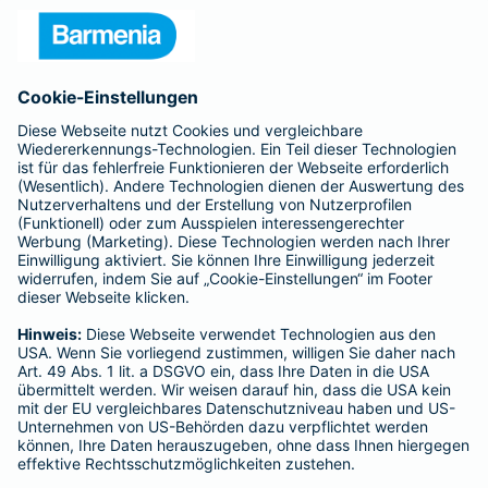
- ROLAND Rechtsschutz-Versicherungs-AG
- ROLAND Schutzbrief-Versicherung AG
Für meine Tätigkeit erhalte ich eine Provision und sonstige
Vergütungen, die in der zu entrichtenden Versicherungsprämie
enthalten sind.
Schlichtungsstellen
Für Lebens- und Sachversicherungen:
Verein Versicherungsombudsmann eV,
Postfach 080632, 10006 Berlin
Für private Krankenversicherungen:
Ombudsmann für private Kranken- / Pflege-Versicherungen,
Postfach 060222, 10052 Berlin
Impressum
Barmenia Versicherung - Ludwig Franta
Flügelstr. 13
59423 Unna