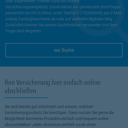
oder allgemeinen Themen rund um unsere
Versicherungsangebote. Gerne klären wir gemeinsam Ihre Fragen
persönlich vor Ort in Unna, unter Telefon 01732885658, per E-Mail
ludwig.franta@barmenia.de oder auf anderem digitalen Weg.
Zusätzlich können Sie unsere Suchfunktion verwenden und Ihre
Frage dort eingeben.
zur Suche
Link Opens in New Tab
Ihre Versicherung hier einfach online
abschließen
Sie sind bereits gut informiert und wissen, welchen
Versicherungsschutz Sie benötigen. Dann nutzen Sie gerne die
Möglichkeit Barmenia-Produkte einfach und bequem online
abzuschließen! Jeder Abschluss enthält vorab einen