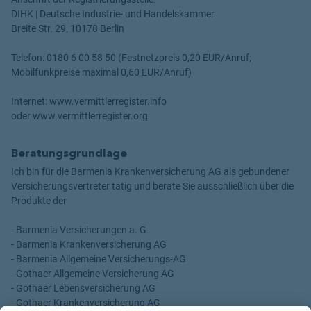
DIHK | Deutsche Industrie- und Handelskammer
Breite Str. 29, 10178 Berlin
Telefon: 0180 6 00 58 50 (Festnetzpreis 0,20 EUR/Anruf;
Mobilfunkpreise maximal 0,60 EUR/Anruf)
Internet: www.vermittlerregister.info
oder www.vermittlerregister.org
Beratungsgrundlage
Ich bin für die Barmenia Krankenversicherung AG als gebundener
Versicherungsvertreter tätig und berate Sie ausschließlich über die
Produkte der
- Barmenia Versicherungen a. G.
- Barmenia Krankenversicherung AG
- Barmenia Allgemeine Versicherungs-AG
- Gothaer Allgemeine Versicherung AG
- Gothaer Lebensversicherung AG
- Gothaer Krankenversicherung AG