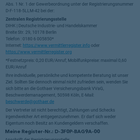
Abs. 1 Nr. 1 der Gewerbeordnung unter der Registrierungsnummer
D-F-118-5LLM-42
bei der:
Zentralen Registrierungsstelle
DIHK | Deutsche Industrie- und Handelskammer
Breite Str. 29, 10178 Berlin
Telefon : 0180 6 005850*
Internet:
https://www.vermittlerregister.info
oder
https://www.vermittlerregister.org
*Festnetzpreis: 0,20 EUR/Anruf; Mobilfunkpreise: maximal 0,60
EUR/Anruf
Ihre individuelle, persönliche und kompetente Beratung ist unser
Ziel. Sollten Sie dennoch einmal nicht zufrieden sein, wenden Sie
sich bitte an die Gothaer Versicherungsbank VVaG,
Beschwerdemanagement, 50598 Köln, E-Mail:
beschwerde@gothaer.de
Der Vertreter ist nicht berechtigt, Zahlungen und Schecks
irgendwelcher Art entgegenzunehmen. Er darf sich weder
Eigentum noch Besitz an Kundengeldern verschaffen.
Meine Register-Nr.: D-3F0P-BAG9A-00
Anschrift der Registrierungsstelle: