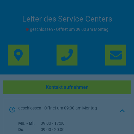
Leiter des Service Centers
geschlossen
- Öffnet um
09:00
Montag
Link Opens in New Ta
Lin
Kontakt aufnehmen
geschlossen
- Öffnet um
09:00
Montag
Wochentag
Öffnungszeiten
Mo. - Mi.
09:00
-
17:00
Do.
09:00
-
20:00