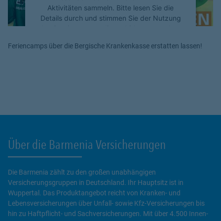
Aktivitäten sammeln. Bitte lesen Sie die
Details durch und stimmen Sie der Nutzung
des Service zu, um dieses Video anzusehen.
Feriencamps über die Bergische Krankenkasse erstatten lassen!
Mehr Informationen
Akzeptieren
powered by
Usercentrics Consent
Management Platform
Über die Barmenia Versicherungen
Die Barmenia zählt zu den großen unabhängigen
Versicherungsgruppen in Deutschland. Ihr Hauptsitz ist in
Wuppertal. Das Produktangebot reicht von Kranken- und
Lebensversicherungen über Unfall- sowie Kfz-Versicherungen bis
hin zu Haftpflicht- und Sachversicherungen. Mit über 4.500 Innen-