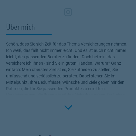
Zum Profil des Ve
Link Opens in N
Über mich
Schön, dass Sie sich Zeit für das Thema Versicherungen nehmen.
Ich weiß, das fällt nicht immer leicht. Und es ist auch nicht immer
leicht, den passenden Berater zu finden. Doch bei mir - das
versichere ich Ihnen - sind Sie in guten Händen. Warum? Ganz
einfach: Mein oberstes Ziel ist es, Sie zufrieden zu stellen, Sie
umfassend und verlässlich zu beraten. Dabei stehen Sie im
Mittelpunkt. Ihre Bedürfnisse, Wünsche und Ziele geben mir den
Rahmen, die für Sie passenden Produkte zu ermitteln.
Versicherungen, die Ihnen die nötige Sicherheit geben, Ihr Leben
Click to 
ohne Wenn und Aber zu genießen! Profitieren Sie von meinem
Fachwissen, meiner Begeisterung für alle Fragen rund um das
Thema Versicherung und Vorsorge. Ich bin für Sie da.