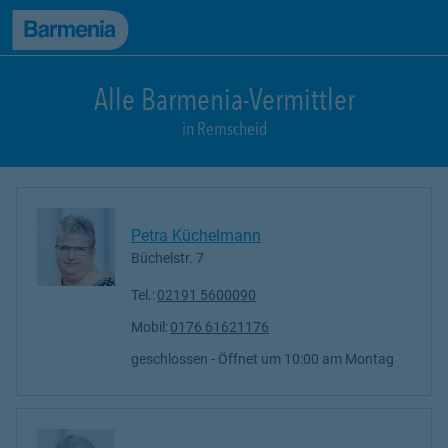
zum Seiteninhalt
Back to top
zur Navigation
Alle Barmenia-Vermittler
in Remscheid
Petra Küchelmann
Büchelstr. 7
Tel.:
02191 5600090
Mobil:
0176 61621176
geschlossen
- Öffnet um
10:00
Montag