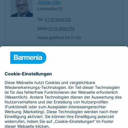
Jürgen Otto
Lindenallee 32
Tel.:
0170 3064753
Mobil:
0170 3064753
Heute geöffnet
bis
21:00
Frank Gille
Lindenallee 32
Tel.:
0171 2744420
Mobil:
0171 2744420
geschlossen
- Öffnet um
10:00
Montag