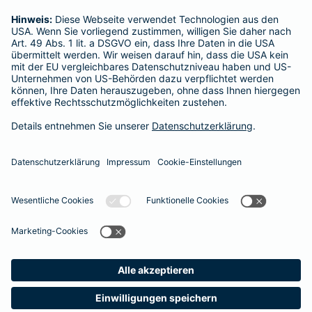
Martina Janßen
Reinshagener Str. 101
Tel.:
0202 4383466
Mobil:
0173 4544145
Vermittler nach Namen, Stadt oder PLZ suchen
Startseite
Remscheid
Datenschutz
Impressum/Rechtshinweise
Barrierefreiheit
Datenschutz-Einstellungen
Link Opens in New Tab
Vertrag widerrufen
Einfach. Menschlich.