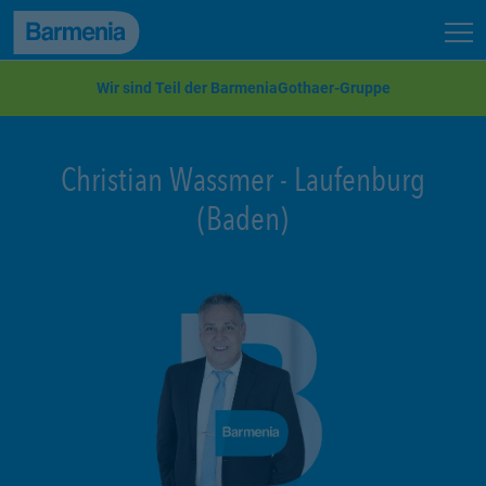
zum Seiteninhalt
Back to top
Seit
zur Navigation
Wir sind Teil der BarmeniaGothaer-Gruppe
Christian Wassmer
-
Laufenburg
(Baden)