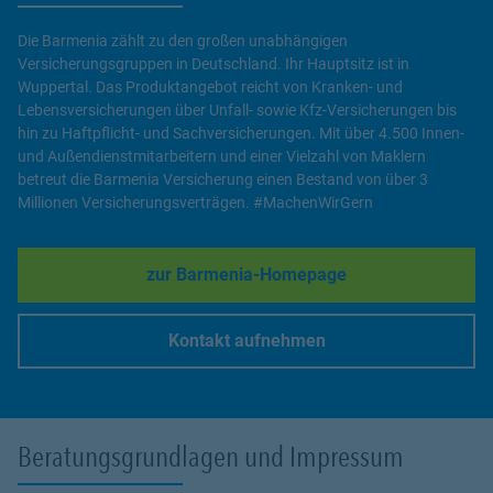
Die Barmenia zählt zu den großen unabhängigen
Versicherungsgruppen in Deutschland. Ihr Hauptsitz ist in
Wuppertal. Das Produktangebot reicht von Kranken- und
Lebensversicherungen über Unfall- sowie Kfz-Versicherungen bis
hin zu Haftpflicht- und Sachversicherungen. Mit über 4.500 Innen-
und Außendienstmitarbeitern und einer Vielzahl von Maklern
betreut die Barmenia Versicherung einen Bestand von über 3
Millionen Versicherungsverträgen. #MachenWirGern
zur Barmenia-Homepage
Link Opens in New Tab
Kontakt aufnehmen
Link Opens in New Tab
Beratungsgrundlagen und Impressum