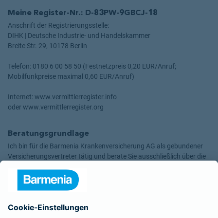
Meine Register-Nr.: D-83PW-9GBCJ-18
Anschrift der Registrierungsstelle:
DIHK | Deutsche Industrie- und Handelskammer
Breite Str. 29, 10178 Berlin
Telefon: 0180 6 00 58 50 (Festnetzpreis 0,20 EUR/Anruf;
Mobilfunkpreise maximal 0,60 EUR/Anruf)
Internet: www.vermittlerregister.info
oder www.vermittlerregister.org
Beratungsgrundlage
Ich bin für die Barmenia Krankenversicherung AG als gebundener
Versicherungsvertreter tätig und berate Sie ausschließlich über die
Produkte der
- Barmenia Versicherungen a. G.
- Barmenia Krankenversicherung AG
- Barmenia Allgemeine Versicherungs-AG
- Gothaer Allgemeine Versicherung AG