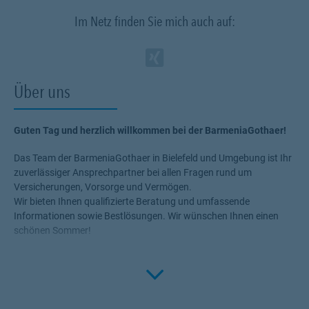
Im Netz finden Sie mich auch auf:
Zum Profil des Ve
Link Opens in N
Über uns
Guten Tag und herzlich willkommen bei der BarmeniaGothaer!
Das Team der BarmeniaGothaer in Bielefeld und Umgebung ist Ihr
zuverlässiger Ansprechpartner bei allen Fragen rund um
Versicherungen, Vorsorge und Vermögen.
Wir bieten Ihnen qualifizierte Beratung und umfassende
Informationen sowie Bestlösungen. Wir wünschen Ihnen einen
schönen Sommer!
Wir sind für Sie persönlich, telefonisch und online erreichbar.
Click to 
Was wir wollen: Das Sie zufrieden sind! Sie möchten sich
beruflich verändern und Teil eines zukunftsorientierten Teams
werden?