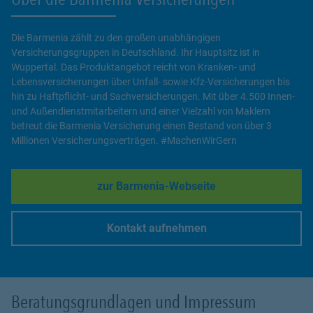
Die Barmenia zählt zu den großen unabhängigen
Versicherungsgruppen in Deutschland. Ihr Hauptsitz ist in
Wuppertal. Das Produktangebot reicht von Kranken- und
Lebensversicherungen über Unfall- sowie Kfz-Versicherungen bis
hin zu Haftpflicht- und Sachversicherungen. Mit über 4.500 Innen-
und Außendienstmitarbeitern und einer Vielzahl von Maklern
betreut die Barmenia Versicherung einen Bestand von über 3
Millionen Versicherungsverträgen. #MachenWirGern
zur Barmenia-Webseite
Link Opens in New Tab
Kontakt aufnehmen
Link Opens in New Tab
Beratungsgrundlagen und Impressum