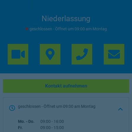
Niederlassung
geschlossen
- Öffnet um
09:00
Montag
Link Opens in 
Lin
Kontakt aufnehmen
geschlossen
- Öffnet um
09:00
Montag
Wochentag
Öffnungszeiten
Mo. - Do.
09:00
-
16:00
Fr.
09:00
-
15:00