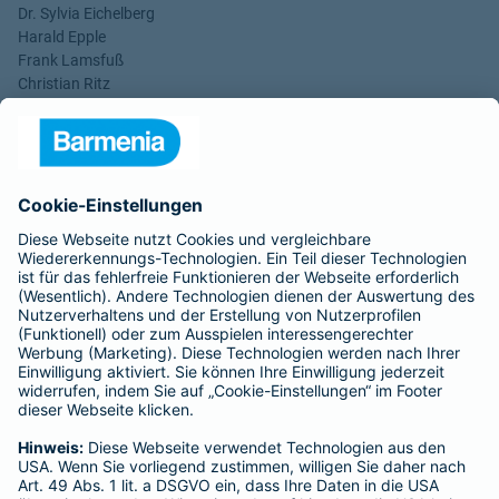
Dr. Sylvia Eichelberg
Harald Epple
Frank Lamsfuß
Christian Ritz
Alina vom Bruck
Aufsichtsrats-Vorsitzender: Dr. h. c. Josef Beutelmann
Rechtsform des Unternehmens: Versicherungsverein auf
Gegenseitigkeit
Sitz: Wuppertal; Amtsgericht Wuppertal HRB 3871
USt.-Identifikationsnummer: DE 121102508
----------------------------------------------------------------
Gothaer Lebensversicherung AG
Vorstand: Alina vom Bruck (Vorsitzende)
Thomas Bischof
Dr. Sylvia Eichelberg
Harald Epple
Dr. Andreas Eurich
Frank Lamsfuß