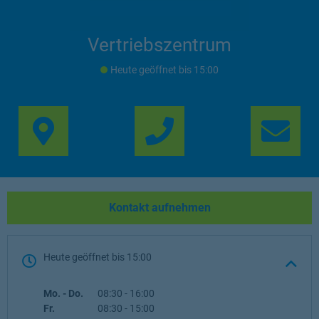
Vertriebszentrum
Heute geöffnet
bis
15:00
Link Opens in New Ta
Lin
Kontakt aufnehmen
Heute geöffnet
bis
15:00
Wochentag
Öffnungszeiten
Mo. - Do.
08:30
-
16:00
Fr.
08:30
-
15:00