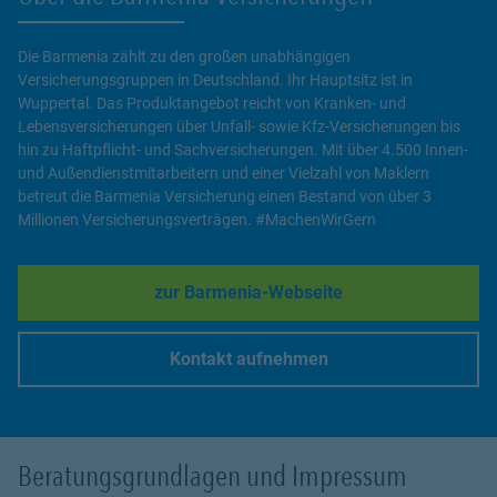
Die Barmenia zählt zu den großen unabhängigen
Versicherungsgruppen in Deutschland. Ihr Hauptsitz ist in
Wuppertal. Das Produktangebot reicht von Kranken- und
Lebensversicherungen über Unfall- sowie Kfz-Versicherungen bis
hin zu Haftpflicht- und Sachversicherungen. Mit über 4.500 Innen-
und Außendienstmitarbeitern und einer Vielzahl von Maklern
betreut die Barmenia Versicherung einen Bestand von über 3
Millionen Versicherungsverträgen. #MachenWirGern
zur Barmenia-Webseite
Link Opens in New Tab
Kontakt aufnehmen
Link Opens in New Tab
Beratungsgrundlagen und Impressum