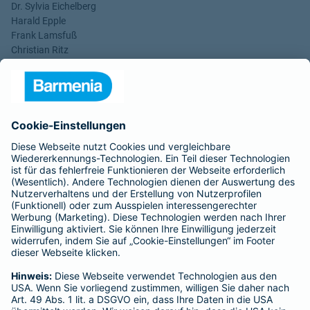
Dr. Sylvia Eichelberg
Harald Epple
Frank Lamsfuß
Christian Ritz
Alina vom Bruck
Aufsichtsrats-Vorsitzender: Dr. h. c. Josef Beutelmann
Rechtsform des Unternehmens: Versicherungsverein auf
Gegenseitigkeit
Sitz: Wuppertal; Amtsgericht Wuppertal HRB 3871
USt.-Identifikationsnummer: DE 121102508
----------------------------------------------------------------
Gothaer Lebensversicherung AG
Vorstand: Alina vom Bruck (Vorsitzende)
Thomas Bischof
Dr. Sylvia Eichelberg
Harald Epple
Dr. Andreas Eurich
Frank Lamsfuß