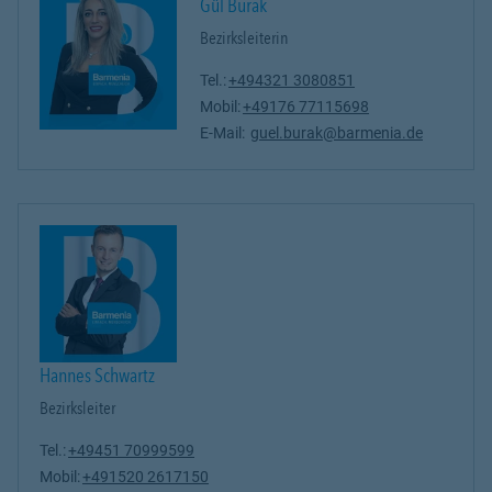
Gül Burak
Bezirksleiterin
Tel.:
+494321 3080851
Mobil:
+49176 77115698
E-Mail:
guel.burak@barmenia.de
Hannes Schwartz
Bezirksleiter
Tel.:
+49451 70999599
Mobil:
+491520 2617150