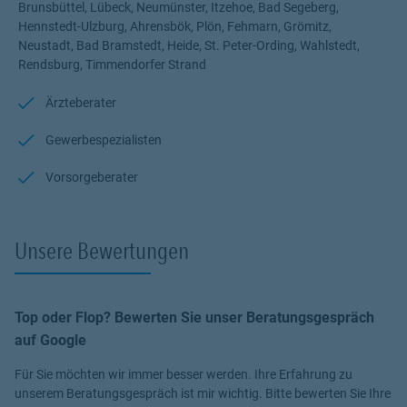
Brunsbüttel, Lübeck, Neumünster, Itzehoe, Bad Segeberg,
um das Thema Versicherung und Vorsorge.
Hennstedt-Ulzburg, Ahrensbök, Plön, Fehmarn, Grömitz,
Neustadt, Bad Bramstedt, Heide, St. Peter-Ording, Wahlstedt,
Neben unserem Vertriebszentrum in Kiel stehen Ihnen weitere
Rendsburg, Timmendorfer Strand
Büros in Lübeck, Neumünster, Flensburg sowie weitere Agenturen,
verteilt in ganz Schleswig-Holstein, für Ihre persönliche Beratung
Ärzteberater
vor Ort zur Verfügung. Wir beraten Sie gern in Schleswig-Holstein -
von Flensburg bis Brunsbüttel - von Sylt bis Lübeck - von St. Peter-
Gewerbespezialisten
Ording über Neumünster bis Burg auf Fehmarn - von Glücksburg
über Schleswig und Kiel bis Henstedt-Ulzburg - wir kommen zu
Vorsorgeberater
Ihnen! #MachenWirGern Barmenia Einfach. Menschlich.
Die Barmenia hat viele Auszeichnungen erhalten. Seit Jahren ist
Unsere Bewertungen
auch die Barmenia im Bereich der Nachhaltigkeit aktiv.
Bei Fragen, Anliegen und Wünschen kontaktieren Sie uns einfach.
Kommen Sie gern für eine Tasse Kaffee vorbei.
Wir sind für Sie da.
Top oder Flop? Bewerten Sie unser Beratungsgespräch
#MachenWirGern
auf Google
Für Sie möchten wir immer besser werden. Ihre Erfahrung zu
unserem Beratungsgespräch ist mir wichtig. Bitte bewerten Sie Ihre