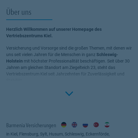
Über uns
Herzlich Willkommen auf unserer Homepage des
Vertriebszentrums Kiel.
Versicherung und Vorsorge sind die großen Themen, mit denen wir
uns seit vielen Jahren für die Menschen in ganz
Schleswig-
Holstein
mit höchster Professionalität beschäftigen. Seit über 30
Jahren am gleichen Standort am Ziegelteich 23, steht das
Vertriebszentrum Kiel seit Jahrzehnten für Zuverlässigkeit und
Stabiliät.
Click to 
Neben hohem Fachwissen und großer Erfahrung steht der
Servicegedanke bei uns im Mittelpunkt. Unser oberstes Ziel ist es,
Sie zufriedenzustellen, Sie umfassend und verlässlich zu beraten.
Dabei stehen Sie im Mittelpunkt
. Ihre Bedürfnisse, Wünsche und
Ziele geben uns den Rahmen, die für Sie passenden Produkte zu
Barmenia Versicherungen
ermitteln. Versicherungen, die Ihnen die nötige Sicherheit geben,
Ihr Leben ohne Wenn und Aber zu genießen! Profitieren Sie von
in Kiel, Flensburg, Sylt, Husum, Schleswig, Eckernförde,
unserem Fachwissen, unserer Begeisterung für alle Fragen rund