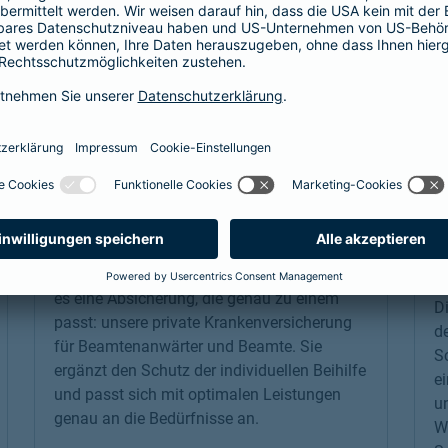
Beamtenabsicherung
K
S
Als Beamtenanwärter oder Beamter braucht
es eine Absicherung, die genau zu einem
Di
passt: unsere
private Krankenversicherung
d
für Beamtenanwärter und Beamte. Sie
S
ergänzt den Schutz der individuellen Beihilfe
e
und passt sich mit optimalen Leistungen
un
genau an die Bedürfnisse an.
Wa