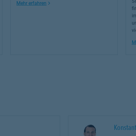
Sc
Link Opens in New Tab
Mehr erfahren
fi
im
un
vi
M
Konstant