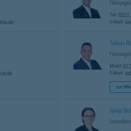
Führungskr
Tel.:
0221
nia.de
E-Mail:
ko
Tobias R
Führungskr
Mobil:
017
nia.de
E-Mail:
to
 in New Tab
zur We
Tanja Bu
Innendien