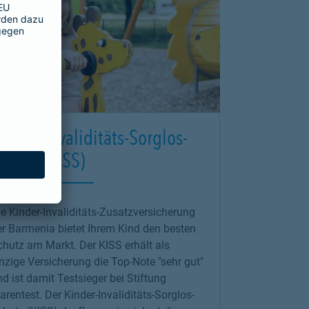
inder-Invaliditäts-Sorglos-
chutz (KISS)
e Kinder-Invaliditäts-Zusatzversicherung
er Barmenia bietet Ihrem Kind den besten
chutz am Markt. Der KISS erhält als
inzige Versicherung die Top-Note
"sehr gut"
d ist damit Testsieger bei Stiftung
rentest. Der Kinder-Invaliditäts-Sorglos-