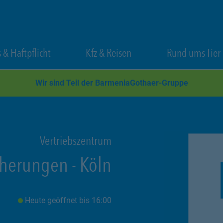
 New Tab
Link Opens in New Tab
Link Opens in New Tab
 & Haftpflicht
Kfz & Reisen
Rund ums Tier
Wir sind Teil der BarmeniaGothaer-Gruppe
Vertriebszentrum
cherungen
-
Köln
Heute geöffnet
bis
16:00