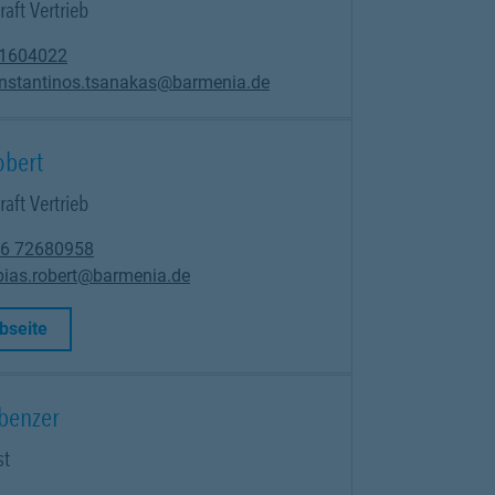
aft Vertrieb
 1604022
nstantinos.tsanakas@barmenia.de
obert
aft Vertrieb
6 72680958
bias.robert@barmenia.de
Link Opens in New Tab
bseite
benzer
st