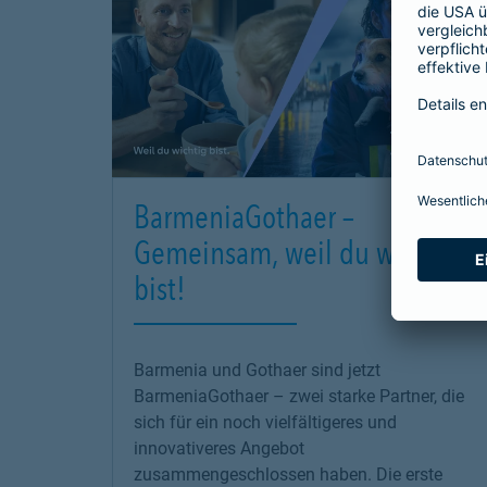
BarmeniaGothaer –
Gemeinsam, weil du wichtig
bist!
Barmenia und Gothaer sind jetzt
BarmeniaGothaer – zwei starke Partner, die
sich für ein noch vielfältigeres und
innovativeres Angebot
zusammengeschlossen haben. Die erste