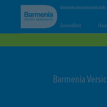
zum Seiteninhalt
Back to top
Barmenia Versicherungen Köln
Link Opens in
Gesundheit
Haus
zur Navigation
Barmenia Versi