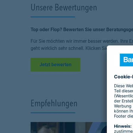
Unsere Bewertungen
Top oder Flop? Bewerten Sie unser Beratungsg
Für Sie möchten wir immer besser werden. Ihre Er
geht wirklich sehr schnell. Klicken Sie einfach au
Link Opens in New Tab
Jetzt bewerten
Empfehlungen