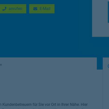
anrufen
E-Mail
New Tab
Link Opens in New Tab
en
n Kundenbetreuern für Sie vor Ort in Ihrer Nähe. Hier