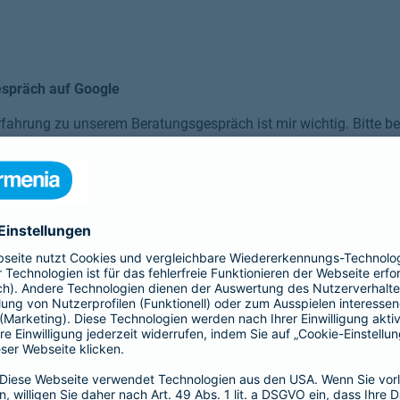
espräch auf Google
fahrung zu unserem Beratungsgespräch ist mir wichtig. Bitte bew
f “Jetzt bewerten”. Vielen Dank für Ihr Feedback!