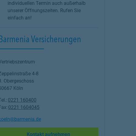
individuellen Termin auch außerhalb
unserer Öffnungszeiten. Rufen Sie
einfach an!
Barmenia Versicherungen
Vertriebszentrum
Zeppelinstraße 4-8
3. Obergeschoss
50667
Köln
Tel.:
0221 160400
Fax:
0221 1604045
koeln@barmenia.de
Link Opens in New Tab
Kontakt aufnehmen