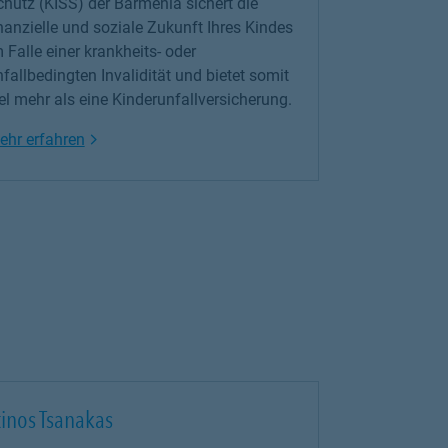
hutz (KISS) der Barmenia sichert die
nanzielle und soziale Zukunft Ihres Kindes
 Falle einer krankheits- oder
fallbedingten Invalidität und bietet somit
el
mehr als eine Kinderunfallversicherung.
Link Opens in New Tab
ehr erfahren
inos Tsanakas