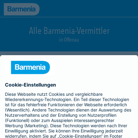
zum Seiteninhalt
Back to top
zur Navigation
Alle Barmenia-Vermittler
in Offenau
Daniela Anger
Neckarstr. 30
Tel.:
07136 7060390
Mobil:
0175 7578657
geschlossen
- Öffnet um
09:00
Vermittler nach Namen, Stadt oder PLZ suchen