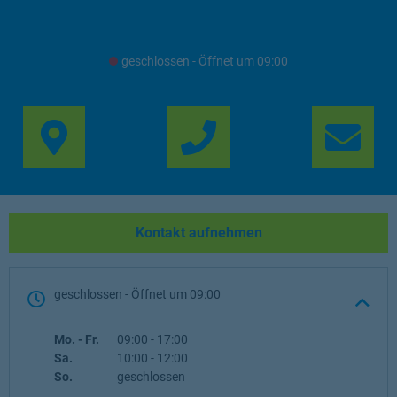
geschlossen
- Öffnet um
09:00
Link Opens in New Ta
Lin
Kontakt aufnehmen
geschlossen
- Öffnet um
09:00
Wochentag
Öffnungszeiten
Mo. - Fr.
09:00
-
17:00
Sa.
10:00
-
12:00
So.
geschlossen