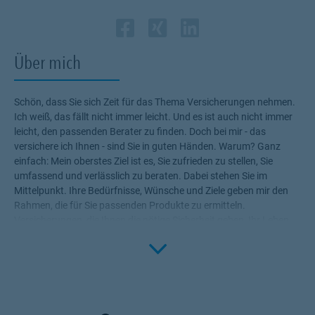
Zum Profil des Vermi
Link Opens in New 
Zum Profil des Ve
Link Opens in N
Zum Profil de
Link Opens i
Über mich
Schön, dass Sie sich Zeit für das Thema Versicherungen nehmen.
Ich weiß, das fällt nicht immer leicht. Und es ist auch nicht immer
leicht, den passenden Berater zu finden. Doch bei mir - das
versichere ich Ihnen - sind Sie in guten Händen. Warum? Ganz
einfach: Mein oberstes Ziel ist es, Sie zufrieden zu stellen, Sie
umfassend und verlässlich zu beraten. Dabei stehen Sie im
Mittelpunkt. Ihre Bedürfnisse, Wünsche und Ziele geben mir den
Rahmen, die für Sie passenden Produkte zu ermitteln.
Versicherungen, die Ihnen die nötige Sicherheit geben, Ihr Leben
Click to 
ohne Wenn und Aber zu genießen! Profitieren Sie von meinem
Fachwissen, meiner Begeisterung für alle Fragen rund um das
Thema Versicherung und Vorsorge. Ich bin für Sie da.