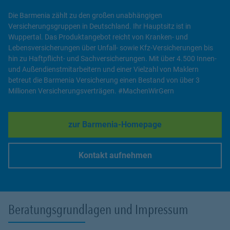
Die Barmenia zählt zu den großen unabhängigen
Versicherungsgruppen in Deutschland. Ihr Hauptsitz ist in
Wuppertal. Das Produktangebot reicht von Kranken- und
Lebensversicherungen über Unfall- sowie Kfz-Versicherungen bis
hin zu Haftpflicht- und Sachversicherungen. Mit über 4.500 Innen-
und Außendienstmitarbeitern und einer Vielzahl von Maklern
betreut die Barmenia Versicherung einen Bestand von über 3
Millionen Versicherungsverträgen. #MachenWirGern
zur Barmenia-Homepage
Link Opens in New Tab
Kontakt aufnehmen
Link Opens in New Tab
Beratungsgrundlagen und Impressum