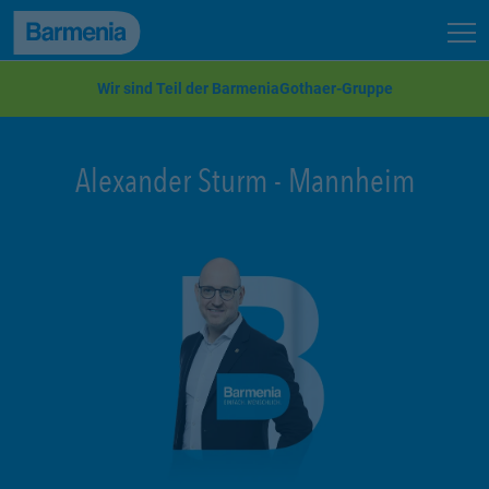
zum Seiteninhalt
Back to top
Seit
zur Navigation
Wir sind Teil der BarmeniaGothaer-Gruppe
Alexander Sturm
-
Mannheim