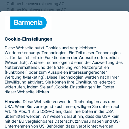
- Gothaer Lebensversicherung AG
- Gothaer Krankenversicherung AG
- ROLAND Rechtsschutz-Versicherungs-AG
- ROLAND Schutzbrief-Versicherung AG
Für meine Tätigkeit erhalte ich eine Provision und sonstige
Vergütungen, die in der zu entrichtenden Versicherungsprämie
enthalten sind.
Schlichtungsstellen
Für Lebens- und Sachversicherungen:
Verein Versicherungsombudsmann eV,
Postfach 080632, 10006 Berlin
Für private Krankenversicherungen:
Ombudsmann für private Kranken- / Pflege-Versicherungen,
Postfach 060222, 10052 Berlin
Impressum
Barmenia Versicherung - Alexander Sturm