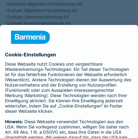
- Barmenia Allgemeine Versicherungs-AG
- Gothaer Allgemeine Versicherung AG
- Gothaer Lebensversicherung AG
- Gothaer Krankenversicherung AG
- ROLAND Rechtsschutz-Versicherungs-AG
- ROLAND Schutzbrief-Versicherung AG
Für meine Tätigkeit erhalte ich eine Provision und sonstige
Vergütungen, die in der zu entrichtenden Versicherungsprämie
enthalten sind.
Schlichtungsstellen
Für Lebens- und Sachversicherungen:
Verein Versicherungsombudsmann eV,
Postfach 080632, 10006 Berlin
Für private Krankenversicherungen:
Ombudsmann für private Kranken- / Pflege-Versicherungen,
Postfach 060222, 10052 Berlin