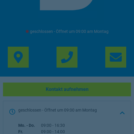
geschlossen
- Öffnet um
09:00
Montag
Link Opens in New Ta
Lin
Kontakt aufnehmen
geschlossen
- Öffnet um
09:00
Montag
Wochentag
Öffnungszeiten
Mo. - Do.
09:00
-
16:30
Fr.
09:00
-
14:00