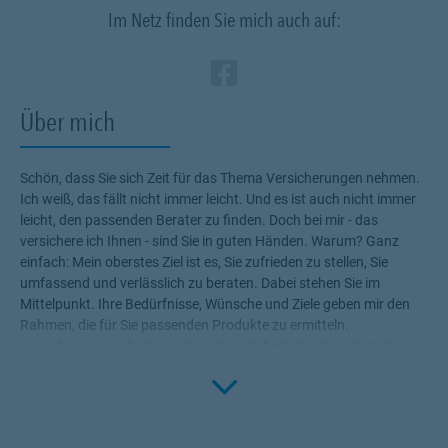
Im Netz finden Sie mich auch auf:
Zum Profil des Ve
Link Opens in N
Über mich
Schön, dass Sie sich Zeit für das Thema Versicherungen nehmen.
Ich weiß, das fällt nicht immer leicht. Und es ist auch nicht immer
leicht, den passenden Berater zu finden. Doch bei mir - das
versichere ich Ihnen - sind Sie in guten Händen. Warum? Ganz
einfach: Mein oberstes Ziel ist es, Sie zufrieden zu stellen, Sie
umfassend und verlässlich zu beraten. Dabei stehen Sie im
Mittelpunkt. Ihre Bedürfnisse, Wünsche und Ziele geben mir den
Rahmen, die für Sie passenden Produkte zu ermitteln.
Versicherungen, die Ihnen die nötige Sicherheit geben, Ihr Leben
Click to 
ohne Wenn und Aber zu genießen! Profitieren Sie von meinem
Fachwissen, meiner Begeisterung für alle Fragen rund um das
Thema Versicherung und Vorsorge. Ich bin für Sie da.