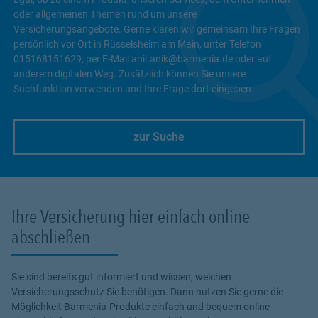
oder allgemeinen Themen rund um unsere
Versicherungsangebote. Gerne klären wir gemeinsam Ihre Fragen
persönlich vor Ort in Rüsselsheim am Main, unter Telefon
015168151629, per E-Mail anil.anik@barmenia.de oder auf
anderem digitalen Weg. Zusätzlich können Sie unsere
Suchfunktion verwenden und Ihre Frage dort eingeben.
zur Suche
Link Opens in New Tab
Ihre Versicherung hier einfach online
abschließen
Sie sind bereits gut informiert und wissen, welchen
Versicherungsschutz Sie benötigen. Dann nutzen Sie gerne die
Möglichkeit Barmenia-Produkte einfach und bequem online