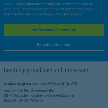
und Außendienstmitarbeitern und einer Vielzahl von Maklern
betreut die Barmenia Versicherung einen Bestand von über 3
Millionen Versicherungsverträgen. #MachenWirGern
zur Barmenia-Homepage
Link Opens in New Tab
Kontakt aufnehmen
Link Opens in New Tab
Beratungsgrundlagen und Impressum
Meine Register-Nr.: D-P572-N9E3U-55
Anschrift der Registrierungsstelle:
DIHK | Deutsche Industrie- und Handelskammer
Breite Str. 29, 10178 Berlin