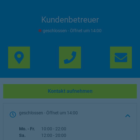
Kundenbetreuer
geschlossen
- Öffnet um
14:00
Link Opens in New Ta
Lin
Kontakt aufnehmen
geschlossen
- Öffnet um
14:00
Wochentag
Öffnungszeiten
Mo. - Fr.
10:00
-
22:00
Sa.
12:00
-
20:00