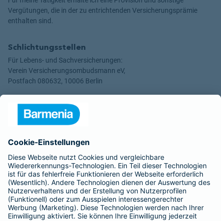
Vergütungen, die in der zu entrichtenden Versicherungsprämie
enthalten sind.
Schlichtungsstellen
Für Lebens- und Sachversicherungen:
Verein Versicherungsombudsmann eV,
Postfach 080632, 10006 Berlin
Für private Krankenversicherungen:
Ombudsmann für private Kranken- / Pflege-Versicherungen,
Postfach 060222, 10052 Berlin
Impressum
Barmenia Versicherung - Anil Anik
Feuerbachstr. 69
65428 Rüsselsheim am Main
Tel. 01516 8151629
E-Mail anil.anik@barmenia.de