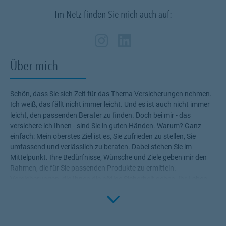
Im Netz finden Sie mich auch auf:
Zum Profil des Verm
Link Opens in New
Zum Profil des 
Link Opens in
Über mich
Schön, dass Sie sich Zeit für das Thema Versicherungen nehmen.
Ich weiß, das fällt nicht immer leicht. Und es ist auch nicht immer
leicht, den passenden Berater zu finden. Doch bei mir - das
versichere ich Ihnen - sind Sie in guten Händen. Warum? Ganz
einfach: Mein oberstes Ziel ist es, Sie zufrieden zu stellen, Sie
umfassend und verlässlich zu beraten. Dabei stehen Sie im
Mittelpunkt. Ihre Bedürfnisse, Wünsche und Ziele geben mir den
Rahmen, die für Sie passenden Produkte zu ermitteln.
Versicherungen, die Ihnen die nötige Sicherheit geben, Ihr Leben
Click to 
ohne Wenn und Aber zu genießen! Profitieren Sie von meinem
Fachwissen, meiner Begeisterung für alle Fragen rund um das
Thema Versicherung und Vorsorge. Ich bin für Sie da.