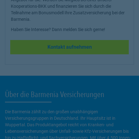
Kooperations-BKK und finanzieren Sie sich durch die
Teilnahme am Bonusmodell Ihre Zusatzversicherung bei der
Barmenia.
Haben Sie Interesse? Dann melden Sie sich gerne!
Kontakt aufnehmen
Über die Barmenia Versicherungen
Die Barmenia zählt zu den großen unabhängigen
Versicherungsgruppen in Deutschland. Ihr Hauptsitz ist in
Wuppertal. Das Produktangebot reicht von Kranken- und
Lebensversicherungen über Unfall- sowie Kfz-Versicherungen bis
hin zu Haftpflicht- und Sachversicherungen. Mit über 4.500 Innen-