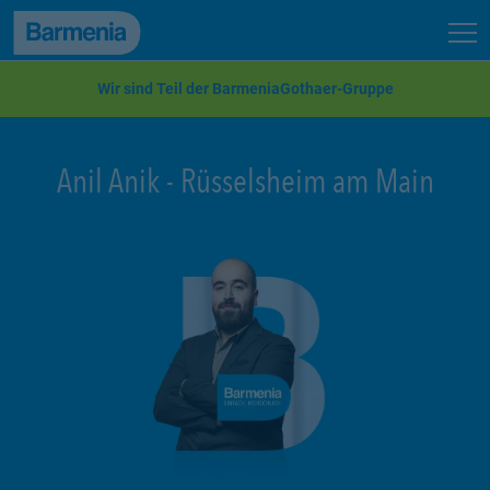
zum Seiteninhalt
Back to top
Seit
zur Navigation
Wir sind Teil der BarmeniaGothaer-Gruppe
Anil Anik
-
Rüsselsheim am Main