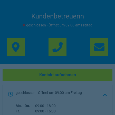
Kundenbetreuerin
geschlossen
- Öffnet um
09:00
Freitag
Link Opens in New Ta
Lin
Kontakt aufnehmen
geschlossen
- Öffnet um
09:00
Freitag
Wochentag
Öffnungszeiten
Mo. - Do.
09:00
-
18:00
Fr.
09:00
-
16:00