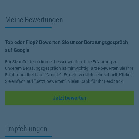
abgesichert.
Meine Bewertungen
Genau dabei unterstütze ich Sie. Lassen Sie uns gerne in einem
persönlichen Gespräch herausfinden, welche Absicherung wirklich
zu Ihrem Leben passt.
Top oder Flop? Bewerten Sie unser Beratungsgespräch
Ich freue mich darauf, Sie kennenzulernen.
auf Google
Für Sie möchte ich immer besser werden. Ihre Erfahrung zu
unserem Beratungsgespräch ist mir wichtig. Bitte bewerten Sie Ihre
Erfahrung direkt auf “Google”. Es geht wirklich sehr schnell. Klicken
Sie einfach auf “Jetzt bewerten”. Vielen Dank für Ihr Feedback!
Link Opens in New Tab
Jetzt bewerten
Empfehlungen