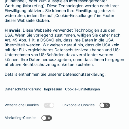
Verein Versicherungsombudsmann eV,
Postfach 080632, 10006 Berlin
Für private Krankenversicherungen:
Ombudsmann für private Kranken- / Pflege-Versicherungen,
Postfach 060222, 10052 Berlin
Impressum
Barmenia Versicherung - Annette Piras
Güterstr. 20
42117 Wuppertal
Tel. 0160 93466882
E-Mail annette.piras@barmenia.de
Datenschutz
Impressum/Rechtshinweise
Barrierefreiheit
Datenschutz-Einstellungen
Link Opens in New Tab
Vertrag widerrufen