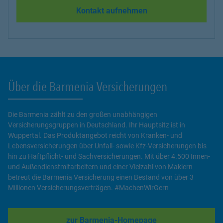
Kontakt aufnehmen
Über die Barmenia Versicherungen
Die Barmenia zählt zu den großen unabhängigen
Versicherungsgruppen in Deutschland. Ihr Hauptsitz ist in
Wuppertal. Das Produktangebot reicht von Kranken- und
Lebensversicherungen über Unfall- sowie Kfz-Versicherungen bis
hin zu Haftpflicht- und Sachversicherungen. Mit über 4.500 Innen-
und Außendienstmitarbeitern und einer Vielzahl von Maklern
betreut die Barmenia Versicherung einen Bestand von über 3
Millionen Versicherungsverträgen. #MachenWirGern
zur Barmenia-Homepage