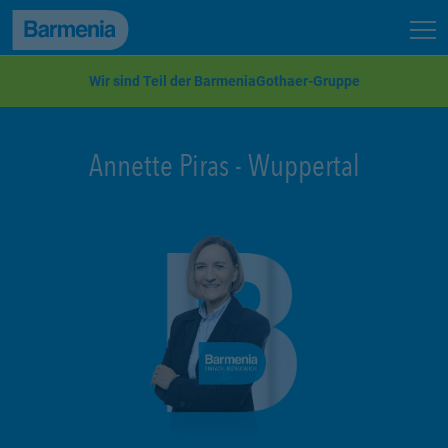
zum Seiteninhalt
Back to top
Seit
zur Navigation
Wir sind Teil der BarmeniaGothaer-Gruppe
Annette Piras
-
Wuppertal