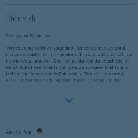
Über mich
Schön, dass Sie hier sind.
Versicherungen oder Vorsorge sind Themen, die man gerne auf
später verschiebt –weil sie komplex wirken oder weil man hofft, sie
nie wirklich zu brauchen. Doch genau hier liegt der entscheidende
Punkt: Sicherheit entsteht nicht irgendwann – sie entsteht durch
rechtzeitige Vorsorge. Mein Fokus ist es, Sie dabei umfassend,
ehrlich und verlässlich zu begleiten. Keine Lösungen von der
Stange, sondern mit einer Beratung, die sich an Ihrem Leben
orientiert: an Ihren Bedürfnissen, Ihren Plänen und dem, was
Click to 
Ihnen wirklich wichtig ist. Ob als Privatperson, Familie oder
Unternehmen – Sie sollen sich darauf verlassen können, dass Ihre
Absicherung trägt, wenn es darauf ankommt.
Aus persönlicher Erfahrung weiß ich: Vorsorge ist wie
Annette Piras
regelmäßiges Training. Wer früh die richtigen Grundlagen schafft,
bleibt langfristig stark – gesund, handlungsfähig und vor allem