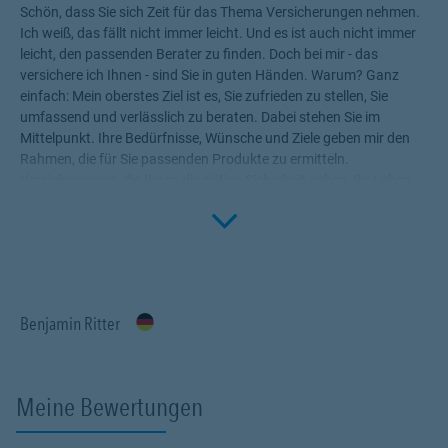
Schön, dass Sie sich Zeit für das Thema Versicherungen nehmen.
Ich weiß, das fällt nicht immer leicht. Und es ist auch nicht immer
leicht, den passenden Berater zu finden. Doch bei mir - das
versichere ich Ihnen - sind Sie in guten Händen. Warum? Ganz
einfach: Mein oberstes Ziel ist es, Sie zufrieden zu stellen, Sie
umfassend und verlässlich zu beraten. Dabei stehen Sie im
Mittelpunkt. Ihre Bedürfnisse, Wünsche und Ziele geben mir den
Rahmen, die für Sie passenden Produkte zu ermitteln.
Versicherungen, die Ihnen die nötige Sicherheit geben, Ihr Leben
Click to 
ohne Wenn und Aber zu genießen! Profitieren Sie von meinem
Fachwissen, meiner Begeisterung für alle Fragen rund um das
Thema Versicherung und Vorsorge. Ich bin für Sie da.
Benjamin Ritter
Meine Bewertungen