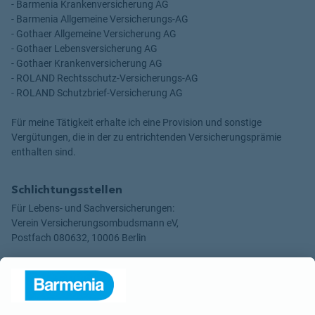
- Barmenia Krankenversicherung AG
- Barmenia Allgemeine Versicherungs-AG
- Gothaer Allgemeine Versicherung AG
- Gothaer Lebensversicherung AG
- Gothaer Krankenversicherung AG
- ROLAND Rechtsschutz-Versicherungs-AG
- ROLAND Schutzbrief-Versicherung AG
Für meine Tätigkeit erhalte ich eine Provision und sonstige
Vergütungen, die in der zu entrichtenden Versicherungsprämie
enthalten sind.
Schlichtungsstellen
Für Lebens- und Sachversicherungen:
Verein Versicherungsombudsmann eV,
Postfach 080632, 10006 Berlin
Für private Krankenversicherungen:
Ombudsmann für private Kranken- / Pflege-Versicherungen,
Postfach 060222, 10052 Berlin