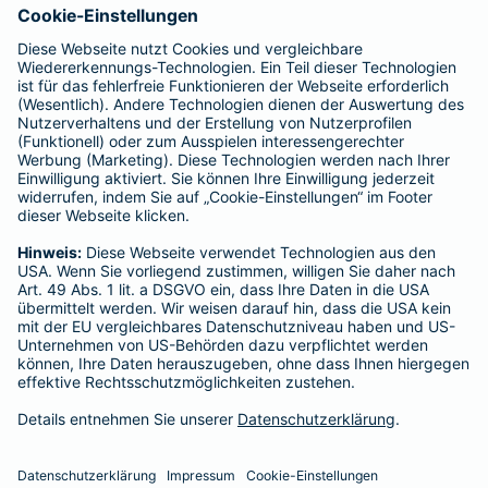
Impressum
Barmenia Versicherung - Benjamin Ritter
Badener Str. 1
76227 Karlsruhe
Tel. 0721 66556976
E-Mail benjamin.ritter@barmenia.de
Datenschutzhinweise für Social-Media-
Kanäle
Facebook
TikTok