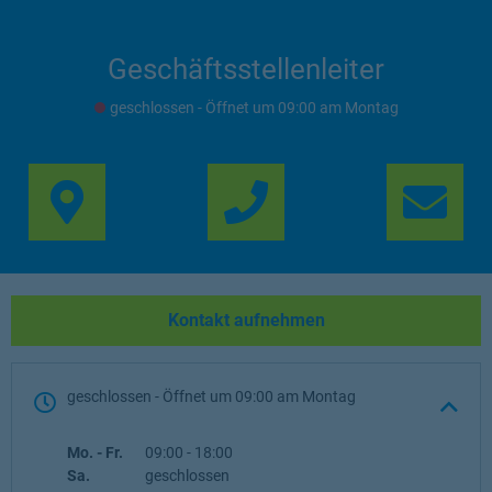
Geschäftsstellenleiter
geschlossen
- Öffnet um
09:00
Montag
Link Opens in New Ta
Lin
Kontakt aufnehmen
geschlossen
- Öffnet um
09:00
Montag
Wochentag
Öffnungszeiten
Mo. - Fr.
09:00
-
18:00
Sa.
geschlossen