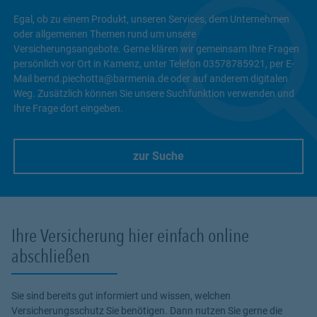
Egal, ob zu einem Produkt, unseren Services, dem Unternehmen
oder allgemeinen Themen rund um unsere
Versicherungsangebote. Gerne klären wir gemeinsam Ihre Fragen
persönlich vor Ort in Kamenz, unter Telefon 03578785921, per E-
Mail bernd.piechotta@barmenia.de oder auf anderem digitalen
Weg. Zusätzlich können Sie unsere Suchfunktion verwenden und
Ihre Frage dort eingeben.
zur Suche
Link Opens in New Tab
Ihre Versicherung hier einfach online
abschließen
Sie sind bereits gut informiert und wissen, welchen
Versicherungsschutz Sie benötigen. Dann nutzen Sie gerne die