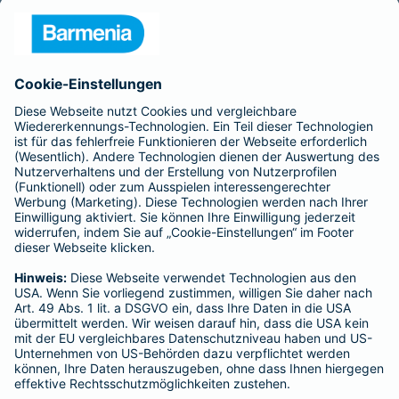
- ROLAND Rechtsschutz-Versicherungs-AG
- ROLAND Schutzbrief-Versicherung AG
Für meine Tätigkeit erhalte ich eine Provision und sonstige
Vergütungen, die in der zu entrichtenden Versicherungsprämie
enthalten sind.
Schlichtungsstellen
Für Lebens- und Sachversicherungen:
Verein Versicherungsombudsmann eV,
Postfach 080632, 10006 Berlin
Für private Krankenversicherungen:
Ombudsmann für private Kranken- / Pflege-Versicherungen,
Postfach 060222, 10052 Berlin
Impressum
Barmenia Versicherung - Bernd Piechotta
Markt 11
01917 Kamenz