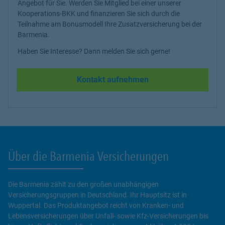
Angebot für Sie. Werden Sie Mitglied bei einer unserer
Kooperations-BKK und finanzieren Sie sich durch die
Teilnahme am Bonusmodell Ihre Zusatzversicherung bei der
Barmenia.
Haben Sie Interesse? Dann melden Sie sich gerne!
Kontakt aufnehmen
Über die Barmenia Versicherungen
Die Barmenia zählt zu den großen unabhängigen
Versicherungsgruppen in Deutschland. Ihr Hauptsitz ist in
Wuppertal. Das Produktangebot reicht von Kranken- und
Lebensversicherungen über Unfall- sowie Kfz-Versicherungen bis