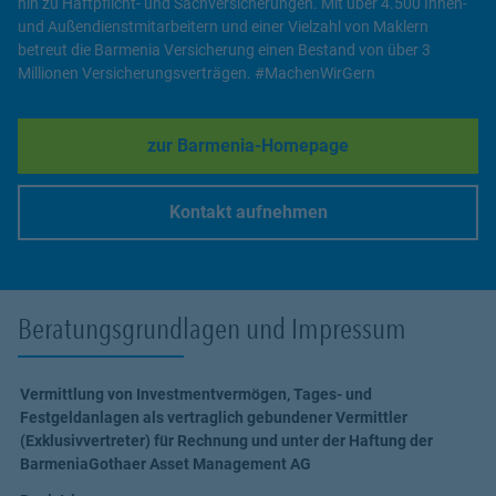
hin zu Haftpflicht- und Sachversicherungen. Mit über 4.500 Innen-
und Außendienstmitarbeitern und einer Vielzahl von Maklern
betreut die Barmenia Versicherung einen Bestand von über 3
Millionen Versicherungsverträgen. #MachenWirGern
zur Barmenia-Homepage
Link Opens in New Tab
Kontakt aufnehmen
Link Opens in New Tab
Beratungsgrundlagen und Impressum
Vermittlung von Investmentvermögen, Tages- und
Festgeldanlagen als vertraglich gebundener Vermittler
(Exklusivvertreter) für Rechnung und unter der Haftung der
BarmeniaGothaer Asset Management AG