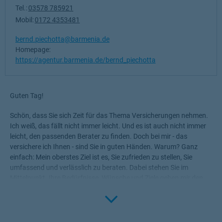
Tel.:
03578 785921
Mobil:
0172 4353481
bernd.piechotta@barmenia.de
Homepage:
https://agentur.barmenia.de/bernd_piechotta
Guten Tag!
Schön, dass Sie sich Zeit für das Thema Versicherungen nehmen.
Ich weiß, das fällt nicht immer leicht. Und es ist auch nicht immer
leicht, den passenden Berater zu finden. Doch bei mir - das
versichere ich Ihnen - sind Sie in guten Händen. Warum? Ganz
einfach: Mein oberstes Ziel ist es, Sie zufrieden zu stellen, Sie
umfassend und verlässlich zu beraten. Dabei stehen Sie im
Mittelpunkt. Ihre Bedürfnisse, Wünsche und Ziele geben mir den
Rahmen, die für Sie passenden Produkte zu ermitteln.
Click to 
Versicherungen, die Ihnen die nötige Sicherheit geben, Ihr Leben
ohne Wenn und Aber zu genießen!