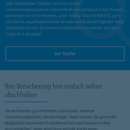
oder allgemeinen Themen rund um unsere
Versicherungsangebote. Gerne klären wir gemeinsam Ihre Fragen
persönlich vor Ort in Bremen, unter Telefon 042169598319, per E-
Mail bernd.segelke@barmenia.de oder auf anderem digitalen Weg.
Zusätzlich können Sie unsere Suchfunktion verwenden und Ihre
Frage dort eingeben.
zur Suche
Link Opens in New Tab
Ihre Versicherung hier einfach online
abschließen
Sie sind bereits gut informiert und wissen, welchen
Versicherungsschutz Sie benötigen. Dann nutzen Sie gerne die
Möglichkeit Barmenia-Produkte einfach und bequem online
abzuschließen! Jeder Abschluss enthält vorab einen