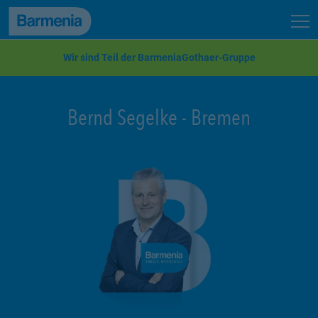
zum Seiteninhalt
Back to top
Seit
zur Navigation
Wir sind Teil der BarmeniaGothaer-Gruppe
Bernd Segelke
-
Bremen