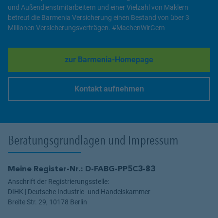
und Außendienstmitarbeitern und einer Vielzahl von Maklern
betreut die Barmenia Versicherung einen Bestand von über 3
Millionen Versicherungsverträgen. #MachenWirGern
zur Barmenia-Homepage
Link Opens in New Tab
Kontakt aufnehmen
Link Opens in New Tab
Beratungsgrundlagen und Impressum
Meine Register-Nr.: D-FABG-PP5C3-83
Anschrift der Registrierungsstelle:
DIHK | Deutsche Industrie- und Handelskammer
Breite Str. 29, 10178 Berlin