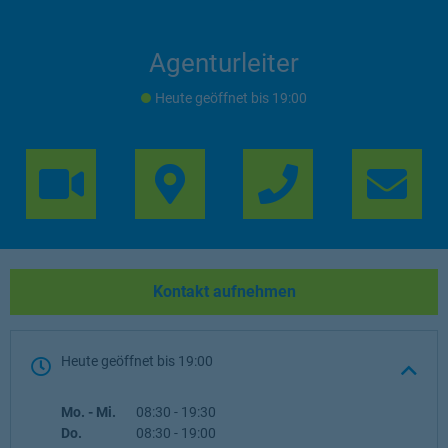
Agenturleiter
Heute geöffnet
bis
19:00
Link Opens in 
Lin
Kontakt aufnehmen
Heute geöffnet
bis
19:00
Wochentag
Öffnungszeiten
Mo. - Mi.
08:30
-
19:30
Do.
08:30
-
19:00