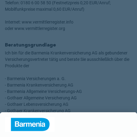
Telefon: 0180 6 00 58 50 (Festnetzpreis 0,20 EUR/Anruf;
Mobilfunkpreise maximal 0,60 EUR/Anruf)
Internet: www.vermittlerregister.info
oder www.vermittlerregister.org
Beratungsgrundlage
Ich bin für die Barmenia Krankenversicherung AG als gebundener
Versicherungsvertreter tätig und berate Sie ausschließlich über die
Produkte der
- Barmenia Versicherungen a. G.
- Barmenia Krankenversicherung AG
- Barmenia Allgemeine Versicherungs-AG
- Gothaer Allgemeine Versicherung AG
- Gothaer Lebensversicherung AG
- Gothaer Krankenversicherung AG
- ROLAND Rechtsschutz-Versicherungs-AG
- ROLAND Schutzbrief-Versicherung AG
Für meine Tätigkeit erhalte ich eine Provision und sonstige