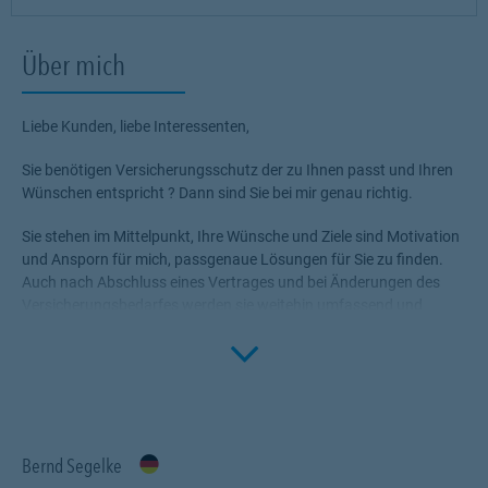
Über mich
Liebe Kunden, liebe Interessenten,
Sie benötigen Versicherungsschutz der zu Ihnen passt und Ihren
Wünschen entspricht ? Dann sind Sie bei mir genau richtig.
Sie stehen im Mittelpunkt, Ihre Wünsche und Ziele sind Motivation
und Ansporn für mich, passgenaue Lösungen für Sie zu finden.
Auch nach Abschluss eines Vertrages und bei Änderungen des
Versicherungsbedarfes werden sie weitehin umfassend und
kundenorientiert von mir beraten.
Click to 
Termine nach Vereinbarung im Gebiet der Bezirksdirektion
Bremen, dazu gehören natürlich auch Bremerhaven, Oldenburg,
Nordenham, Achim, Oyten und Verden und die Landkreise
Diepholz und Osterholz-Scharmbeck.
Bernd Segelke
Profitieren Sie von meinem Fachwissen, meiner Begeisterung für