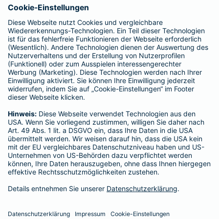
Vergütungen, die in der zu entrichtenden Versicherungsprämie
enthalten sind.
Schlichtungsstellen
Für Lebens- und Sachversicherungen:
Verein Versicherungsombudsmann eV,
Postfach 080632, 10006 Berlin
Für private Krankenversicherungen:
Ombudsmann für private Kranken- / Pflege-Versicherungen,
Postfach 060222, 10052 Berlin
Impressum
Barmenia Versicherung - Bernd Segelke
Klüverweg 2
28307 Bremen
Tel. 0421 69598319
E-Mail bernd.segelke@barmenia.de