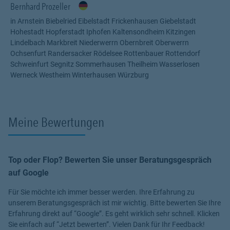
Bernhard Prozeller
bin für Sie da.
in Arnstein Biebelried Eibelstadt Frickenhausen Giebelstadt
Hohestadt Hopferstadt Iphofen Kaltensondheim Kitzingen
Lindelbach Markbreit Niederwerrn Obernbreit Oberwerrn
Ochsenfurt Randersacker Rödelsee Rottenbauer Rottendorf
Schweinfurt Segnitz Sommerhausen Theilheim Wasserlosen
Werneck Westheim Winterhausen Würzburg
Meine Bewertungen
Top oder Flop? Bewerten Sie unser Beratungsgespräch
auf Google
Für Sie möchte ich immer besser werden. Ihre Erfahrung zu
unserem Beratungsgespräch ist mir wichtig. Bitte bewerten Sie Ihre
Erfahrung direkt auf “Google”. Es geht wirklich sehr schnell. Klicken
Sie einfach auf “Jetzt bewerten”. Vielen Dank für Ihr Feedback!