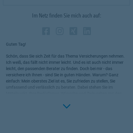
Im Netz finden Sie mich auch auf:
Zum Profil des Vermitt
Link Opens in New Ta
Zum Profil des Verm
Link Opens in New
Zum Profil des 
Link Opens in
Zum Profil 
Link Opens
Guten Tag!
Schön, dass Sie sich Zeit für das Thema Versicherungen nehmen.
Ich weiß, das fällt nicht immer leicht. Und es ist auch nicht immer
leicht, den passenden Berater zu finden. Doch bei mir - das
versichere ich Ihnen - sind Sie in guten Händen. Warum? Ganz
einfach: Mein oberstes Ziel ist es, Sie zufrieden zu stellen, Sie
umfassend und verlässlich zu beraten. Dabei stehen Sie im
Mittelpunkt. Ihre Bedürfnisse, Wünsche und Ziele geben mir den
Rahmen, die für Sie passenden Produkte zu ermitteln.
Click to 
Versicherungen, die Ihnen die nötige Sicherheit geben, Ihr Leben
ohne Wenn und Aber zu genießen!
Profitieren Sie von meinem Fachwissen, meiner Begeisterung für
alle Fragen rund um das Thema Versicherung und Vorsorge. Ich