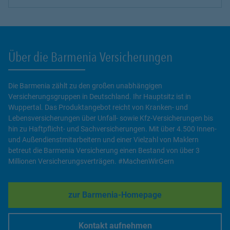
Über die Barmenia Versicherungen
Die Barmenia zählt zu den großen unabhängigen
Versicherungsgruppen in Deutschland. Ihr Hauptsitz ist in
Wuppertal. Das Produktangebot reicht von Kranken- und
Lebensversicherungen über Unfall- sowie Kfz-Versicherungen bis
hin zu Haftpflicht- und Sachversicherungen. Mit über 4.500 Innen-
und Außendienstmitarbeitern und einer Vielzahl von Maklern
betreut die Barmenia Versicherung einen Bestand von über 3
Millionen Versicherungsverträgen. #MachenWirGern
zur Barmenia-Homepage
Link Opens in New Tab
Kontakt aufnehmen