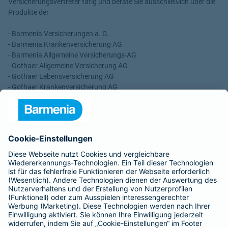
Versicherungsvertreter tätig und berate Sie ausschließlich über die
Produkte der
- Barmenia Versicherungen a. G.
- Barmenia Krankenversicherung AG
- Barmenia Allgemeine Versicherungs-AG
- Gothaer Allgemeine Versicherung AG
- Gothaer Lebensversicherung AG
- Gothaer Krankenversicherung AG
- ROLAND Rechtsschutz-Versicherungs-AG
- ROLAND Schutzbrief-Versicherung AG
Für meine Tätigkeit erhalte ich eine Provision und sonstige
Vergütungen, die in der zu entrichtenden Versicherungsprämie
enthalten sind.
Schlichtungsstellen
Für Lebens- und Sachversicherungen:
Verein Versicherungsombudsmann eV,
Postfach 080632, 10006 Berlin