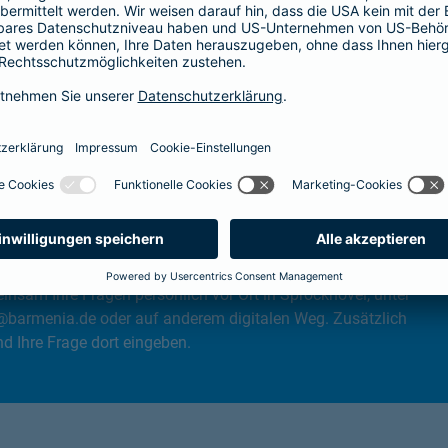
, dem Unternehmen oder allgemeinen Themen rund um unsere
nsam Ihre Fragen persönlich vor Ort in Sprockhövel, unter
@barmenia.de oder auf anderem digitalen Weg. Zusätzlich
 Ihre Frage dort eingeben.