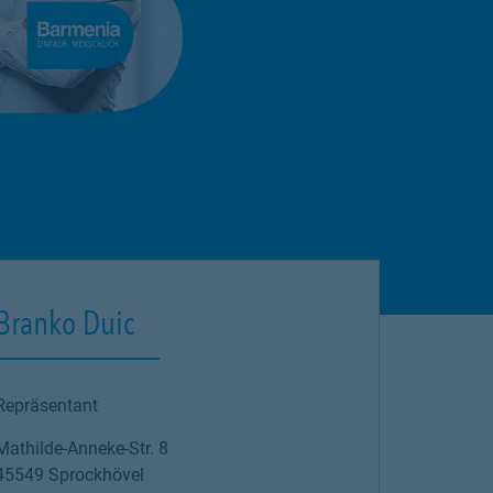
Branko Duic
Repräsentant
Mathilde-Anneke-Str. 8
45549
Sprockhövel