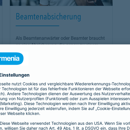
Beamtenabsicherung
Als Beamtenanwärter oder Beamter braucht
es eine Absicherung, die genau zu einem
passt: unsere
private Krankenversicherung
für Beamtenanwärter und Beamte. Sie
ergänzt den Schutz der individuellen Beihilfe
und passt sich mit optimalen Leistungen
genau an die Bedürfnisse an.
Link Opens in New Tab
Mehr erfahren