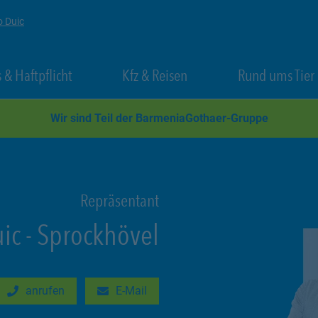
o Duic
 New Tab
Link Opens in New Tab
Link Opens in New Tab
 & Haftpflicht
Kfz & Reisen
Rund ums Tier
Wir sind Teil der BarmeniaGothaer-Gruppe
Repräsentant
ic
-
Sprockhövel
anrufen
E-Mail
New Tab
Link Opens in New Tab