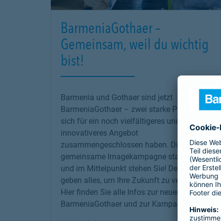
BarmeniaGothaer –
Gemeinsam, weil du wichtig
bist!
Barmenia und Gothaer sind jetzt
BarmeniaGothaer – zwei starke Partner, die
sich für ein noch vielfältigeres und
innovativeres Angebot
zusammengeschlossen haben. Die erste
gemeinsame Imagekampagne startet jetzt –
und im Mittelpunkt stehen Sie! Denn wir
geben alles, um Ihre Zukunft zu versichern!
Hier finden Sie alle Infos zur neuen
BarmeniaGothaer und zur Kampagne.