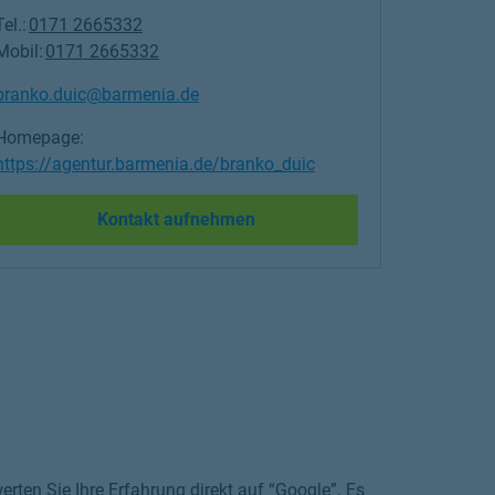
Tel.:
0171 2665332
Mobil:
0171 2665332
branko.duic@barmenia.de
Homepage:
https://agentur.barmenia.de/branko_duic
Link Opens in New Tab
Kontakt aufnehmen
rten Sie Ihre Erfahrung direkt auf “Google”. Es