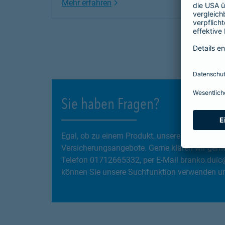
Link Opens in New Tab
Mehr erfahren
Sie haben Fragen?
Egal, ob zu einem Produkt, unseren Services
Versicherungsangebote. Gerne klären wir gemei
Telefon 01712665332, per E-Mail branko.duic
können Sie unsere Suchfunktion verwenden und