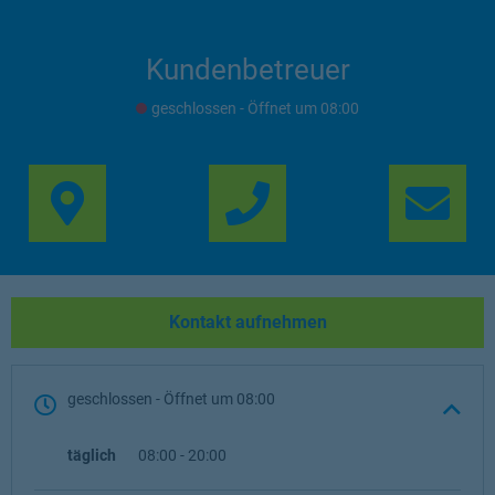
Kundenbetreuer
geschlossen
- Öffnet um
08:00
Link Opens in New Ta
Lin
Kontakt aufnehmen
geschlossen
- Öffnet um
08:00
täglich
08:00
-
20:00