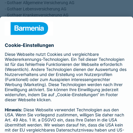
- Gothaer Allgemeine Versicherung AG
- Gothaer Lebensversicherung AG
- Gothaer Krankenversicherung AG
- ROLAND Rechtsschutz-Versicherungs-AG
- ROLAND Schutzbrief-Versicherung AG
Für meine Tätigkeit erhalte ich eine Provision und sonstige
Vergütungen, die in der zu entrichtenden Versicherungsprämie
enthalten sind.
Schlichtungsstellen
Für Lebens- und Sachversicherungen:
Verein Versicherungsombudsmann eV,
Postfach 080632, 10006 Berlin
Für private Krankenversicherungen:
Ombudsmann für private Kranken- / Pflege-Versicherungen,
Postfach 060222, 10052 Berlin
Impressum