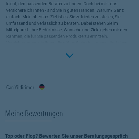
leicht, den passenden Berater zu finden. Doch bei mir - das
versichere ich Ihnen - sind Sie in guten Händen. Warum? Ganz
einfach: Mein oberstes Ziel ist es, Sie zufrieden zu stellen, Sie
umfassend und verlässlich zu beraten. Dabei stehen Sie im
Mittelpunkt. Ihre Bedürfnisse, Wünsche und Ziele geben mir den
Rahmen, die für Sie passenden Produkte zu ermitteln.
Versicherungen, die Ihnen die nötige Sicherheit geben, Ihr Leben
Click to 
ohne Wenn und Aber zu genießen! Profitieren Sie von meinem
Fachwissen, meiner Begeisterung für alle Fragen rund um das
Thema Versicherung und Vorsorge. Ich bin für Sie da.
Can Yildirimer
Meine Bewertungen
Top oder Flop? Bewerten Sie unser Beratungsgespräch