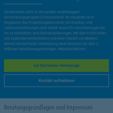
Die Barmenia zählt zu den großen unabhängigen
Versicherungsgruppen in Deutschland. Ihr Hauptsitz ist in
Wuppertal. Das Produktangebot reicht von Kranken- und
Lebensversicherungen über Unfall- sowie Kfz-Versicherungen bis
hin zu Haftpflicht- und Sachversicherungen. Mit über 4.500 Innen-
und Außendienstmitarbeitern und einer Vielzahl von Maklern
betreut die Barmenia Versicherung einen Bestand von über 3
Millionen Versicherungsverträgen. #MachenWirGern
zur Barmenia-Homepage
Link Opens in New Tab
Kontakt aufnehmen
Link Opens in New Tab
Beratungsgrundlagen und Impressum