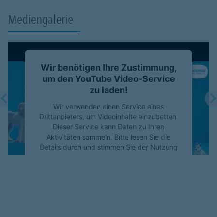
Mediengalerie
Wir benötigen Ihre Zustimmung,
Wir benötigen Ihre Zustimmung,
um den YouTube Video-Service
um den YouTube Video-Service
zu laden!
zu laden!
Wir verwenden einen Service eines
Wir verwenden einen Service eines
Drittanbieters, um Videoinhalte einzubetten.
Drittanbieters, um Videoinhalte einzubetten.
Dieser Service kann Daten zu Ihren
Dieser Service kann Daten zu Ihren
Aktivitäten sammeln. Bitte lesen Sie die
Aktivitäten sammeln. Bitte lesen Sie die
Details durch und stimmen Sie der Nutzung
Details durch und stimmen Sie der Nutzung
des Service zu, um dieses Video anzusehen.
des Service zu, um dieses Video anzusehen.
Mehr Informationen
Mehr Informationen
Akzeptieren
Akzeptieren