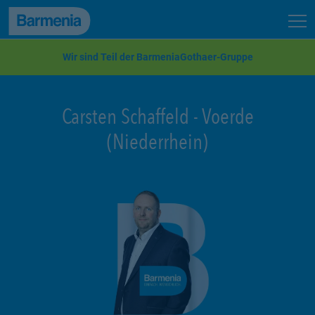
zum Seiteninhalt
Back to top
Seit
zur Navigation
Wir sind Teil der BarmeniaGothaer-Gruppe
Carsten Schaffeld
-
Voerde
(Niederrhein)