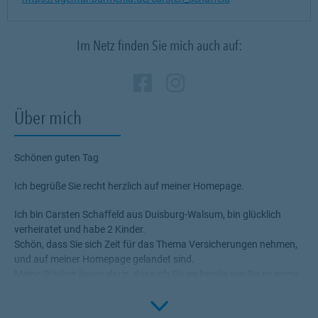
Im Netz finden Sie mich auch auf:
Zum Profil des Verm
Link Opens in New
Zum Profil des 
Link Opens in
Über mich
Schönen guten Tag
Ich begrüße Sie recht herzlich auf meiner Homepage.
Ich bin Carsten Schaffeld aus Duisburg-Walsum, bin glücklich
verheiratet und habe 2 Kinder.
Schön, dass Sie sich Zeit für das Thema Versicherungen nehmen,
und auf meiner Homepage gelandet sind.
Meine Stärken liegen darin, dass ich Sie so berate wie Sie es gerne
hätten. Es geht allein um Sie. Ich biete Ihnen eine ganzheitliche
Click to 
Beratung, um zu schauen, wie Sie bisher abgesichert sind oder