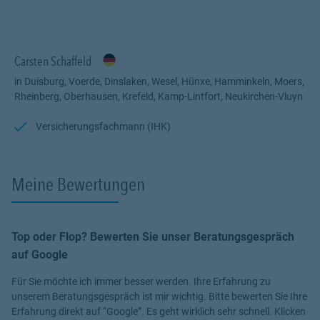
evtl. noch Bedarf besteht. Und das schöne ist, dass ganze ist,
unverbindlich. Sie entscheiden am Ende, was für Sie in Frage
kommt.
Ich biete Ihnen von
Carsten Schaffeld
A
-
Z
alles an.
Altersvorsorge / Betriebliche Altersvorsorge
in Duisburg, Voerde, Dinslaken, Wesel, Hünxe, Hamminkeln, Moers,
Berufsunfähigkeit ab 15 Jahren
Rheinberg, Oberhausen, Krefeld, Kamp-Lintfort, Neukirchen-Vluyn
Gewerbeversicherung
Invaliditätsversicherung
Versicherungsfachmann (IHK)
Krankenvollversicherung
Medizinische Zusatzversicherung
Sachversicherung
Meine Bewertungen
Tierkrankenversicherung
Unfallversicherung
Bei weiteren Fragen können Sie sich gerne bei mir melden und wir
Top oder Flop? Bewerten Sie unser Beratungsgespräch
vereinbaren ein Individuelles Beratungsgespräch. Ob Online oder
persönlich. Natürlich unter Einhaltung der Corona
auf Google
Schutzverordnung.
Für Sie möchte ich immer besser werden. Ihre Erfahrung zu
unserem Beratungsgespräch ist mir wichtig. Bitte bewerten Sie Ihre
#MachenWirGern
Erfahrung direkt auf “Google”. Es geht wirklich sehr schnell. Klicken
#bleibenSieGesund