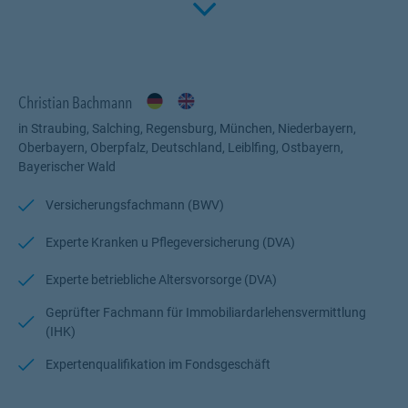
Click to 
Einsatzbereitschaft und meine Zuverlässigkeit brauchen Sie sich
selbst um nichts mehr zu künmmern. Sie werden meine
Begeisterung für alle Fragen rund um die Themen Versicherung,
Vorsorge, Finanzen und Finanzierung erleben. Rufen Sie mich
gerne an, schreiben Sie mir eine E-Mail oder eine WhatsApp, um
Christian Bachmann
mehr Informationen zu erhalten.
Ich freue mich auf Sie.
in Straubing, Salching, Regensburg, München, Niederbayern,
Oberbayern, Oberpfalz, Deutschland, Leiblfing, Ostbayern,
Herzliche Grüße
Bayerischer Wald
Christian Bachmann
Versicherungsfachmann (BWV)
Experte Kranken u Pflegeversicherung (DVA)
Experte betriebliche Altersvorsorge (DVA)
Geprüfter Fachmann für Immobiliardarlehensvermittlung
(IHK)
Expertenqualifikation im Fondsgeschäft