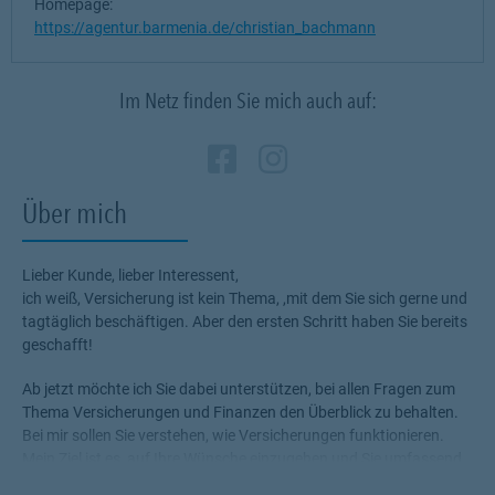
Homepage:
https://agentur.barmenia.de/christian_bachmann
Im Netz finden Sie mich auch auf:
Zum Profil des Verm
Link Opens in New
Zum Profil des 
Link Opens in
Über mich
Lieber Kunde, lieber Interessent,
ich weiß, Versicherung ist kein Thema, ,mit dem Sie sich gerne und
tagtäglich beschäftigen. Aber den ersten Schritt haben Sie bereits
geschafft!
Ab jetzt möchte ich Sie dabei unterstützen, bei allen Fragen zum
Thema Versicherungen und Finanzen den Überblick zu behalten.
Bei mir sollen Sie verstehen, wie Versicherungen funktionieren.
Mein Ziel ist es, auf Ihre Wünsche einzugehen und Sie umfassend
und individuell zu beraten. Durch mein Fachwissen, meine