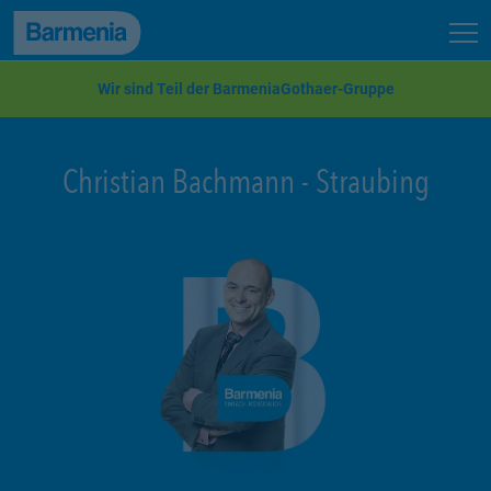
zum Seiteninhalt
Back to top
Seit
zur Navigation
Wir sind Teil der BarmeniaGothaer-Gruppe
Christian Bachmann
-
Straubing