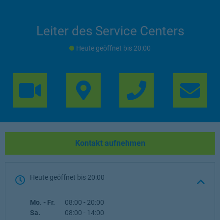
Leiter des Service Centers
Heute geöffnet
bis
20:00
Link Opens in 
Lin
Kontakt aufnehmen
Heute geöffnet
bis
20:00
Wochentag
Öffnungszeiten
Mo. - Fr.
08:00
-
20:00
Sa.
08:00
-
14:00