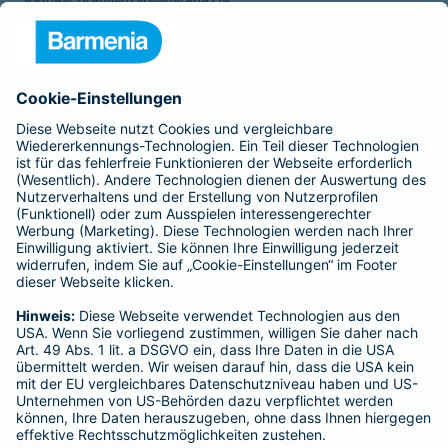
- ROLAND Rechtsschutz-Versicherungs-AG
- ROLAND Schutzbrief-Versicherung AG
Für meine Tätigkeit erhalte ich eine Provision und sonstige
Vergütungen, die in der zu entrichtenden Versicherungsprämie
enthalten sind.
Schlichtungsstellen
Für Lebens- und Sachversicherungen:
Verein Versicherungsombudsmann eV,
Postfach 080632, 10006 Berlin
Für private Krankenversicherungen:
Ombudsmann für private Kranken- / Pflege-Versicherungen,
Postfach 060222, 10052 Berlin
Impressum