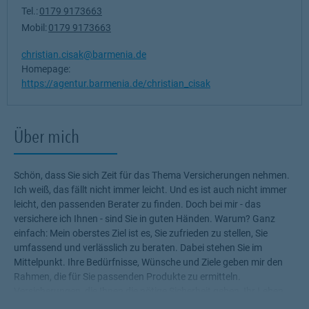
Tel.:
0179 9173663
Mobil:
0179 9173663
christian.cisak@barmenia.de
Homepage:
https://agentur.barmenia.de/christian_cisak
Über mich
Schön, dass Sie sich Zeit für das Thema Versicherungen nehmen.
Ich weiß, das fällt nicht immer leicht. Und es ist auch nicht immer
leicht, den passenden Berater zu finden. Doch bei mir - das
versichere ich Ihnen - sind Sie in guten Händen. Warum? Ganz
einfach: Mein oberstes Ziel ist es, Sie zufrieden zu stellen, Sie
umfassend und verlässlich zu beraten. Dabei stehen Sie im
Mittelpunkt. Ihre Bedürfnisse, Wünsche und Ziele geben mir den
Rahmen, die für Sie passenden Produkte zu ermitteln.
Versicherungen, die Ihnen die nötige Sicherheit geben, Ihr Leben
ohne Wenn und Aber zu genießen! Profitieren Sie von meinem