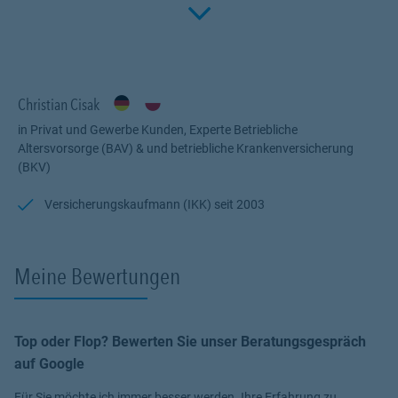
Click to 
Fachwissen, meiner Begeisterung für alle Fragen rund um das
Thema Versicherung und Vorsorge. Ich bin für Sie da.
Christian Cisak
in Privat und Gewerbe Kunden, Experte Betriebliche
Altersvorsorge (BAV) & und betriebliche Krankenversicherung
(BKV)
Versicherungskaufmann (IKK) seit 2003
Meine Bewertungen
Top oder Flop? Bewerten Sie unser Beratungsgespräch
auf Google
Für Sie möchte ich immer besser werden. Ihre Erfahrung zu