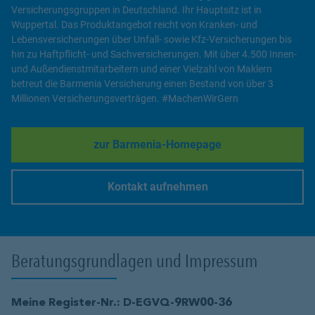
Versicherungsgruppen in Deutschland. Ihr Hauptsitz ist in
Wuppertal. Das Produktangebot reicht von Kranken- und
Lebensversicherungen über Unfall- sowie Kfz-Versicherungen bis
hin zu Haftpflicht- und Sachversicherungen. Mit über 4.500 Innen-
und Außendienstmitarbeitern und einer Vielzahl von Maklern
betreut die Barmenia Versicherung einen Bestand von über 3
Millionen Versicherungsverträgen. #MachenWirGern
zur Barmenia-Homepage
Link Opens in New Tab
Kontakt aufnehmen
Link Opens in New Tab
Beratungsgrundlagen und Impressum
Meine Register-Nr.: D-EGVQ-9RW00-36