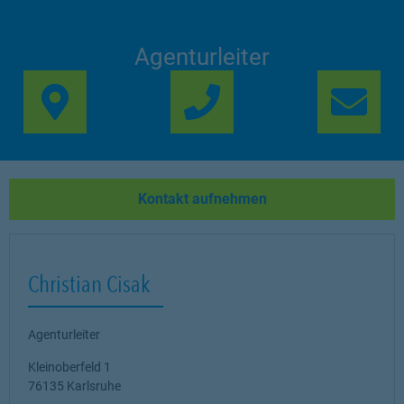
Agenturleiter
Link Opens in New Ta
Lin
Kontakt aufnehmen
Christian Cisak
Agenturleiter
Kleinoberfeld 1
76135
Karlsruhe