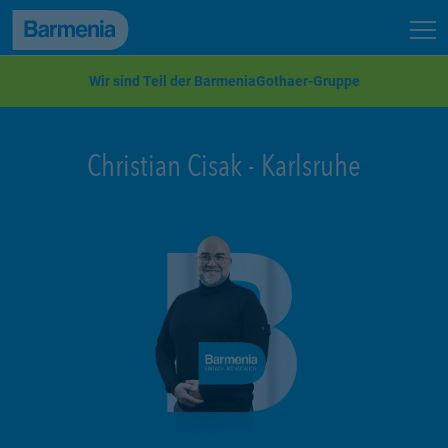
zum Seiteninhalt
Back to top
Seit
zur Navigation
Wir sind Teil der BarmeniaGothaer-Gruppe
Christian Cisak
-
Karlsruhe