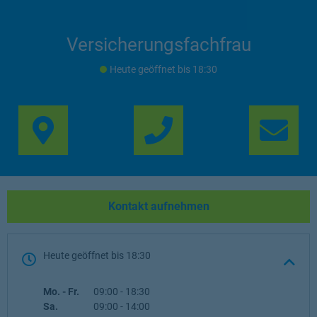
Versicherungsfachfrau
Heute geöffnet
bis
18:30
Link Opens in New Ta
Lin
Kontakt aufnehmen
Heute geöffnet
bis
18:30
Wochentag
Öffnungszeiten
Mo. - Fr.
09:00
-
18:30
Sa.
09:00
-
14:00