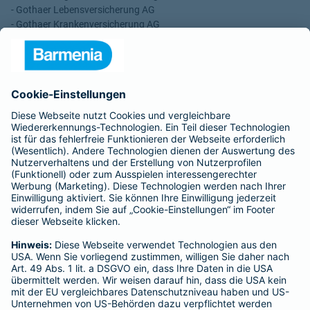
- Gothaer Lebensversicherung AG
- Gothaer Krankenversicherung AG
- ROLAND Rechtsschutz-Versicherungs-AG
- ROLAND Schutzbrief-Versicherung AG
Für meine Tätigkeit erhalte ich eine Provision und sonstige
Vergütungen, die in der zu entrichtenden Versicherungsprämie
enthalten sind.
Schlichtungsstellen
Für Lebens- und Sachversicherungen:
Verein Versicherungsombudsmann eV,
Postfach 080632, 10006 Berlin
Für private Krankenversicherungen:
Ombudsmann für private Kranken- / Pflege-Versicherungen,
Postfach 060222, 10052 Berlin
Impressum
Barmenia Versicherung - Christiane Beierle