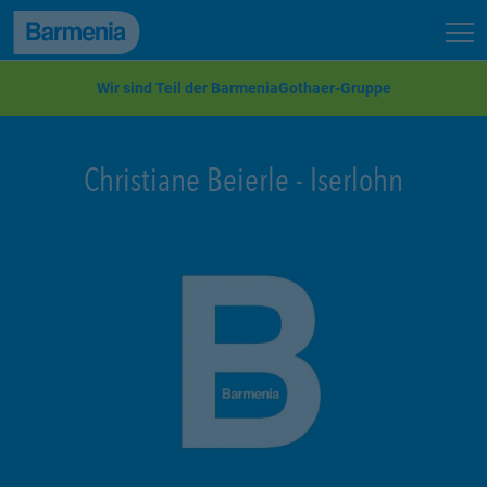
zum Seiteninhalt
Back to top
Seit
zur Navigation
Wir sind Teil der BarmeniaGothaer-Gruppe
Christiane Beierle
-
Iserlohn