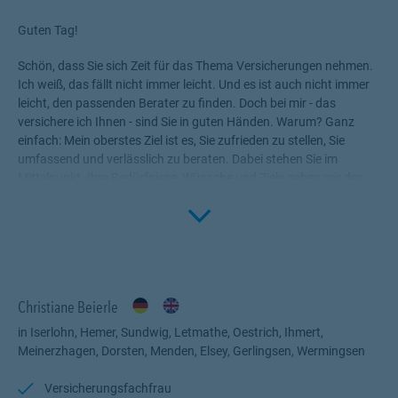
Guten Tag!
Schön, dass Sie sich Zeit für das Thema Versicherungen nehmen.
Ich weiß, das fällt nicht immer leicht. Und es ist auch nicht immer
leicht, den passenden Berater zu finden. Doch bei mir - das
versichere ich Ihnen - sind Sie in guten Händen. Warum? Ganz
einfach: Mein oberstes Ziel ist es, Sie zufrieden zu stellen, Sie
umfassend und verlässlich zu beraten. Dabei stehen Sie im
Mittelpunkt. Ihre Bedürfnisse, Wünsche und Ziele geben mir den
Rahmen, die für Sie passenden Produkte zu ermitteln.
Click to 
Versicherungen, die Ihnen die nötige Sicherheit geben, Ihr Leben
ohne Wenn und Aber zu genießen!
Profitieren Sie von meinem Fachwissen, meiner Begeisterung für
alle Fragen rund um das Thema Versicherung und Vorsorge. Ich
Christiane Beierle
bin für Sie da.
in Iserlohn, Hemer, Sundwig, Letmathe, Oestrich, Ihmert,
Meinerzhagen, Dorsten, Menden, Elsey, Gerlingsen, Wermingsen
Versicherungsfachfrau