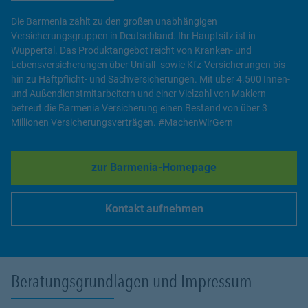
Die Barmenia zählt zu den großen unabhängigen
Versicherungsgruppen in Deutschland. Ihr Hauptsitz ist in
Wuppertal. Das Produktangebot reicht von Kranken- und
Lebensversicherungen über Unfall- sowie Kfz-Versicherungen bis
hin zu Haftpflicht- und Sachversicherungen. Mit über 4.500 Innen-
und Außendienstmitarbeitern und einer Vielzahl von Maklern
betreut die Barmenia Versicherung einen Bestand von über 3
Millionen Versicherungsverträgen. #MachenWirGern
zur Barmenia-Homepage
Link Opens in New Tab
Kontakt aufnehmen
Link Opens in New Tab
Beratungsgrundlagen und Impressum