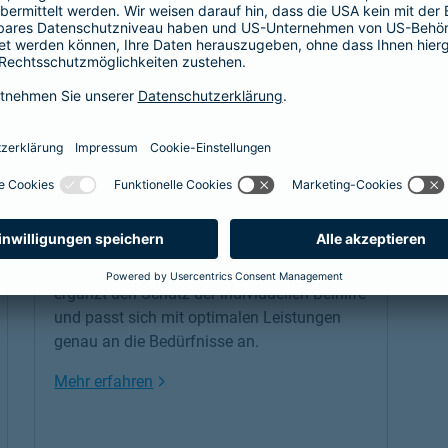
Beamtenabsicherung
Als Beamtenanwärter oder Beamter braucht
es eine Absicherung, die genau zu einem
passt: unsere
private Krankenversicherung
für Beamtenanwärter und Beamte. Sie
ergänzt den Schutz der individuellen Beihilfe
und passt sich mit optimalen Leistungen
genau an die Bedürfnisse an.
Link Opens in New Tab
Mehr erfahren