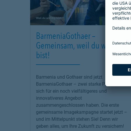
BarmeniaGothaer –
Gemeinsam, weil du wichtig
bist!
Barmenia und Gothaer sind jetzt
BarmeniaGothaer – zwei starke Partner, die
sich für ein noch vielfältigeres und
innovativeres Angebot
zusammengeschlossen haben. Die erste
gemeinsame Imagekampagne startet jetzt –
und im Mittelpunkt stehen Sie! Denn wir
geben alles, um Ihre Zukunft zu versichern!