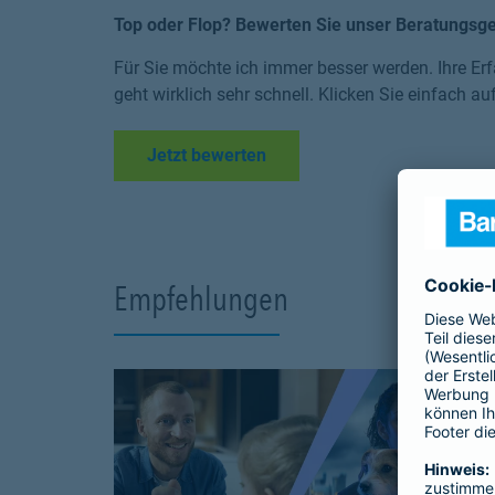
Top oder Flop? Bewerten Sie unser Beratungsg
Für Sie möchte ich immer besser werden. Ihre Erf
geht wirklich sehr schnell. Klicken Sie einfach au
Link Opens in New Tab
Jetzt bewerten
Empfehlungen