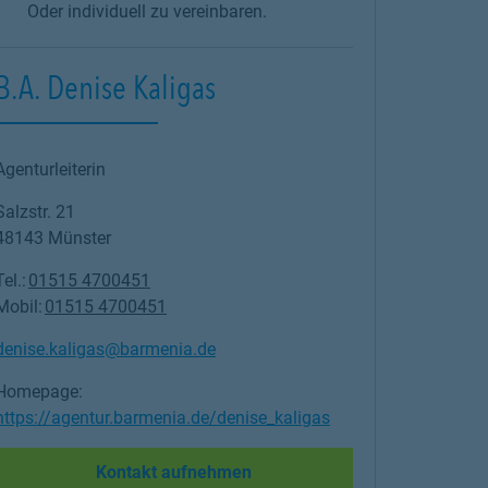
Oder individuell zu vereinbaren.
B.A. Denise Kaligas
Agenturleiterin
Salzstr. 21
48143
Münster
Tel.:
01515 4700451
Mobil:
01515 4700451
denise.kaligas@barmenia.de
Homepage:
https://agentur.barmenia.de/denise_kaligas
Link Opens in New Tab
Kontakt aufnehmen