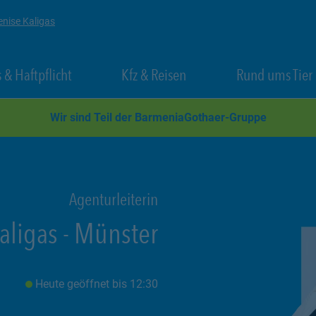
enise Kaligas
 New Tab
Link Opens in New Tab
Link Opens in New Tab
 & Haftpflicht
Kfz & Reisen
Rund ums Tier
Wir sind Teil der BarmeniaGothaer-Gruppe
Agenturleiterin
aligas
-
Münster
Heute geöffnet
bis
12:30