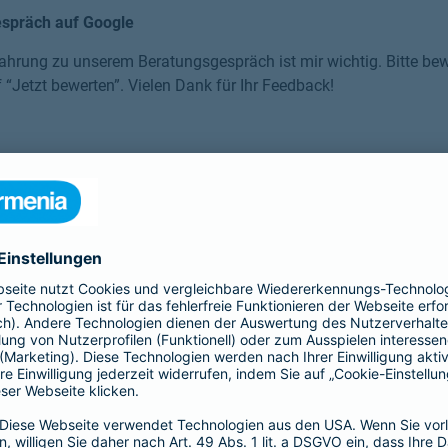
espräch auf Google
ahrung zu unserem Beratungsgespräch ist mir wichtig. Bitte bewe
f “Jetzt bewerten”. Vielen Dank für Ihr Feedback!