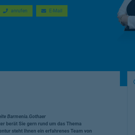
anrufen
E-Mail
New Tab
Link Opens in New Tab
eite Barmenia.Gothaer
ter berät Sie gern rund um das Thema
entur steht Ihnen ein erfahrenes Team von