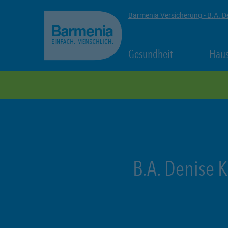
zum Seiteninhalt
Back to top
Barmenia Versicherung - B.A. D
Link Opens in
Gesundheit
Haus
zur Navigation
B.A. Denise K