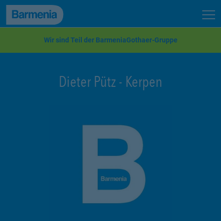
zum Seiteninhalt
Back to top
Seit
zur Navigation
Wir sind Teil der BarmeniaGothaer-Gruppe
Dieter Pütz
-
Kerpen