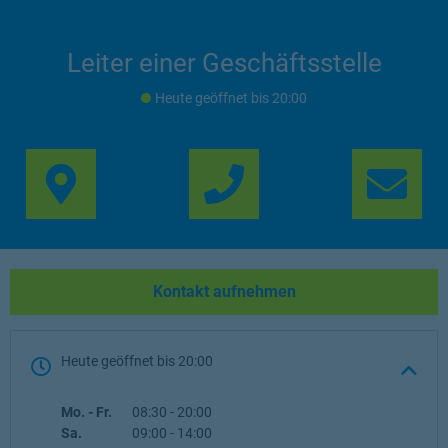
Leiter einer Geschäftsstelle
Heute geöffnet
bis
20:00
Link Opens in New Ta
Lin
Kontakt aufnehmen
Heute geöffnet
bis
20:00
Wochentag
Öffnungszeiten
Mo. - Fr.
08:30
-
20:00
Sa.
09:00
-
14:00