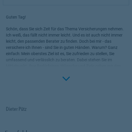
Guten Tag!
Schön, dass Sie sich Zeit für das Thema Versicherungen nehmen.
Ich weiß, das fällt nicht immer leicht. Und es ist auch nicht immer
leicht, den passenden Berater zu finden. Doch bei mir - das
versichere ich Ihnen - sind Sie in guten Händen. Warum? Ganz
einfach: Mein oberstes Ziel ist es, Sie zufrieden zu stellen, Sie
umfassend und verlässlich zu beraten. Dabei stehen Sie im
Mittelpunkt. Ihre Bedürfnisse, Wünsche und Ziele geben mir den
Rahmen, die für Sie passenden Produkte zu ermitteln.
Click to 
Versicherungen, die Ihnen die nötige Sicherheit geben, Ihr Leben
ohne Wenn und Aber zu genießen!
Profitieren Sie von meinem Fachwissen, meiner Begeisterung für
alle Fragen rund um das Thema Versicherung und Vorsorge. Ich
Dieter Pütz
bin für Sie da.