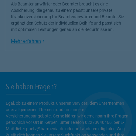
Als Beamtenanwärter oder Beamter braucht es eine
Absicherung, die genau zu einem passt: unsere
private
Krankenversicherung
für Beamtenanwärter und Beamte. Sie
ergänzt den Schutz der individuellen Beihilfe und passt sich
mit optimalen Leistungen genau an die Bedürfnisse an.
Link Opens in New Tab
Mehr erfahren
Sie haben Fragen?
Egal, ob zu einem Produkt, unseren Services, dem Unternehmen
oder allgemeinen Themen rund um unsere
Versicherungsangebote. Gerne klären wir gemeinsam Ihre Fragen
persönlich vor Ort in Kerpen, unter Telefon 02273940466, per E-
Mail dieter.puetz@barmenia.de oder auf anderem digitalen Weg.
Zusätzlich können Sie unsere Suchfunktion verwenden und Ihre