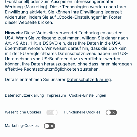
Verein Versicherungsombudsmann eV,
Postfach 080632, 10006 Berlin
Für private Krankenversicherungen:
Ombudsmann für private Kranken- / Pflege-Versicherungen,
Postfach 060222, 10052 Berlin
Impressum
Barmenia Versicherung - Dieter Pütz
Boisdorfer Str. 28
50169 Kerpen
Tel. 02273 940466
E-Mail dieter.puetz@barmenia.de
Datenschutz
Impressum/Rechtshinweise
Barrierefreiheit
Datenschutz-Einstellungen
Link Opens in New Tab
Vertrag widerrufen