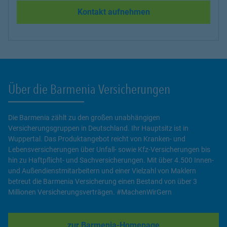
Kontakt aufnehmen
Über die Barmenia Versicherungen
Die Barmenia zählt zu den großen unabhängigen
Versicherungsgruppen in Deutschland. Ihr Hauptsitz ist in
Wuppertal. Das Produktangebot reicht von Kranken- und
Lebensversicherungen über Unfall- sowie Kfz-Versicherungen bis
hin zu Haftpflicht- und Sachversicherungen. Mit über 4.500 Innen-
und Außendienstmitarbeitern und einer Vielzahl von Maklern
betreut die Barmenia Versicherung einen Bestand von über 3
Millionen Versicherungsverträgen. #MachenWirGern
zur Barmenia-Homepage