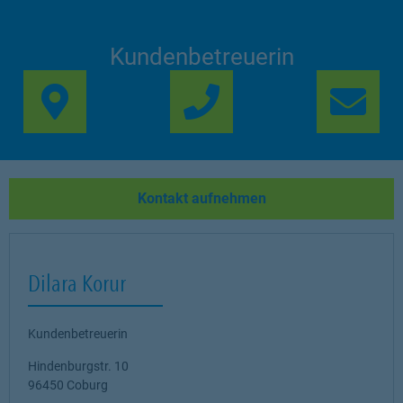
Kundenbetreuerin
Link Opens in New Ta
Lin
Kontakt aufnehmen
Dilara Korur
Kundenbetreuerin
Hindenburgstr. 10
96450
Coburg