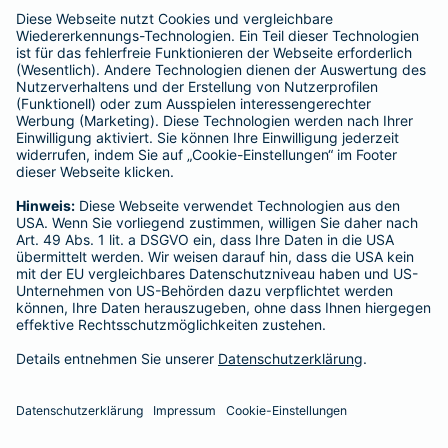
enthalten sind.
Schlichtungsstellen
Für Lebens- und Sachversicherungen:
Verein Versicherungsombudsmann eV,
Postfach 080632, 10006 Berlin
Für private Krankenversicherungen:
Ombudsmann für private Kranken- / Pflege-Versicherungen,
Postfach 060222, 10052 Berlin
Impressum
Barmenia Versicherung - Dilara Korur
Hindenburgstr. 10
96450 Coburg
Tel. 01590 1466459
E-Mail dilara.korur@barmenia.de