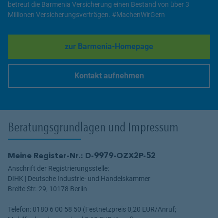
betreut die Barmenia Versicherung einen Bestand von über 3
Millionen Versicherungsverträgen. #MachenWirGern
zur Barmenia-Homepage
Link Opens in New Tab
Kontakt aufnehmen
Link Opens in New Tab
Beratungsgrundlagen und Impressum
Meine Register-Nr.: D-9979-OZX2P-52
Anschrift der Registrierungsstelle:
DIHK | Deutsche Industrie- und Handelskammer
Breite Str. 29, 10178 Berlin
Telefon: 0180 6 00 58 50 (Festnetzpreis 0,20 EUR/Anruf;