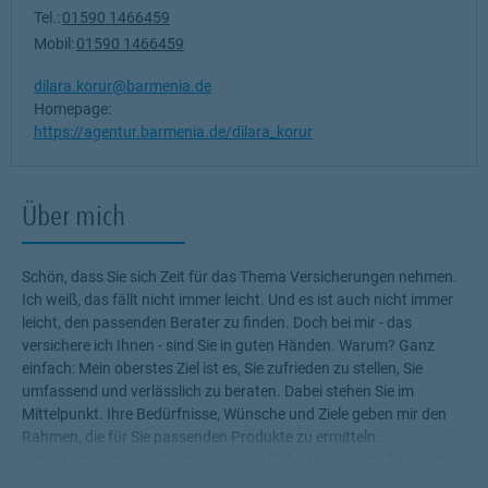
Tel.:
01590 1466459
Mobil:
01590 1466459
dilara.korur@barmenia.de
Homepage:
https://agentur.barmenia.de/dilara_korur
Über mich
Schön, dass Sie sich Zeit für das Thema Versicherungen nehmen.
Ich weiß, das fällt nicht immer leicht. Und es ist auch nicht immer
leicht, den passenden Berater zu finden. Doch bei mir - das
versichere ich Ihnen - sind Sie in guten Händen. Warum? Ganz
einfach: Mein oberstes Ziel ist es, Sie zufrieden zu stellen, Sie
umfassend und verlässlich zu beraten. Dabei stehen Sie im
Mittelpunkt. Ihre Bedürfnisse, Wünsche und Ziele geben mir den
Rahmen, die für Sie passenden Produkte zu ermitteln.
Versicherungen, die Ihnen die nötige Sicherheit geben, Ihr Leben
ohne Wenn und Aber zu genießen! Profitieren Sie von meinem