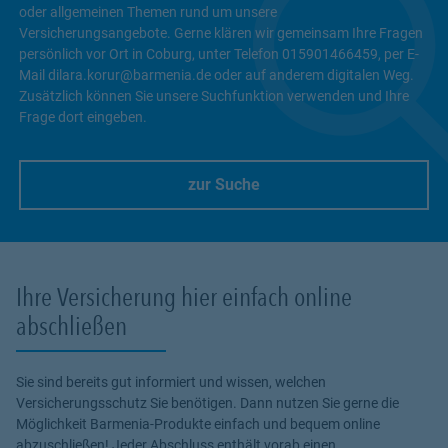
oder allgemeinen Themen rund um unsere
Versicherungsangebote. Gerne klären wir gemeinsam Ihre Fragen
persönlich vor Ort in Coburg, unter Telefon 015901466459, per E-
Mail dilara.korur@barmenia.de oder auf anderem digitalen Weg.
Zusätzlich können Sie unsere Suchfunktion verwenden und Ihre
Frage dort eingeben.
zur Suche
Link Opens in New Tab
Ihre Versicherung hier einfach online
abschließen
Sie sind bereits gut informiert und wissen, welchen
Versicherungsschutz Sie benötigen. Dann nutzen Sie gerne die
Möglichkeit Barmenia-Produkte einfach und bequem online
abzuschließen! Jeder Abschluss enthält vorab einen