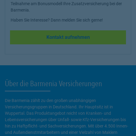
Teilnahme am Bonusmodell Ihre Zusatzversicherung bei der
Barmenia.
Haben Sie Interesse? Dann melden Sie sich gerne!
Kontakt aufnehmen
Über die Barmenia Versicherungen
Die Barmenia zählt zu den großen unabhängigen
Versicherungsgruppen in Deutschland. Ihr Hauptsitz ist in
Wuppertal. Das Produktangebot reicht von Kranken- und
Lebensversicherungen über Unfall- sowie Kfz-Versicherungen bis
hin zu Haftpflicht- und Sachversicherungen. Mit über 4.500 Innen-
und Außendienstmitarbeitern und einer Vielzahl von Maklern