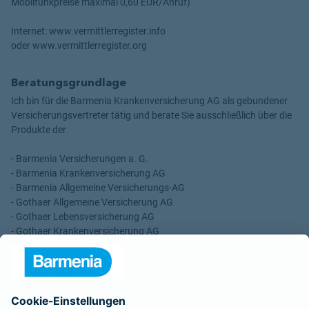
Mobilfunkpreise maximal 0,60 EUR/Anruf)
Internet: www.vermittlerregister.info
oder www.vermittlerregister.org
Beratungsgrundlage
Ich bin für die Barmenia Krankenversicherung AG als gebundener
Versicherungsvertreter tätig und berate Sie ausschließlich über die
Produkte der
- Barmenia Versicherungen a. G.
- Barmenia Krankenversicherung AG
- Barmenia Allgemeine Versicherungs-AG
- Gothaer Allgemeine Versicherung AG
- Gothaer Lebensversicherung AG
- Gothaer Krankenversicherung AG
- ROLAND Rechtsschutz-Versicherungs-AG
- ROLAND Schutzbrief-Versicherung AG
Für meine Tätigkeit erhalte ich eine Provision und sonstige
Vergütungen, die in der zu entrichtenden Versicherungsprämie