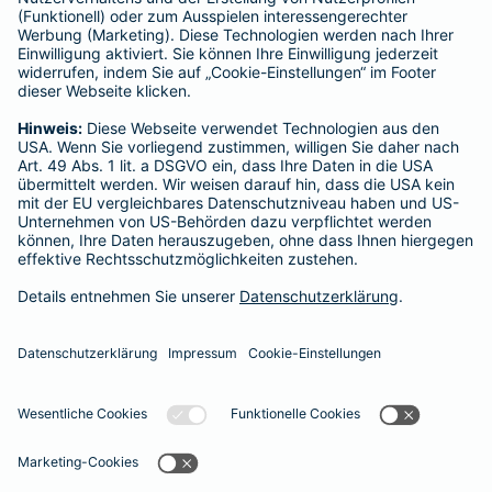
Für Lebens- und Sachversicherungen:
Verein Versicherungsombudsmann eV,
Postfach 080632, 10006 Berlin
Für private Krankenversicherungen:
Ombudsmann für private Kranken- / Pflege-Versicherungen,
Postfach 060222, 10052 Berlin
Impressum
Barmenia Versicherung - Dirk Warnke
Blumenstr. 13 c
30827 Garbsen
Tel. 05131 705640
E-Mail dirk.warnke@barmenia.de
Datenschutz
Impressum/Rechtshinweise
Barrierefreiheit
Datenschutz-Einstellungen
Link Opens in New Tab
Vertrag widerrufen