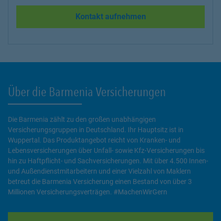
Kontakt aufnehmen
Über die Barmenia Versicherungen
Die Barmenia zählt zu den großen unabhängigen
Versicherungsgruppen in Deutschland. Ihr Hauptsitz ist in
Wuppertal. Das Produktangebot reicht von Kranken- und
Lebensversicherungen über Unfall- sowie Kfz-Versicherungen bis
hin zu Haftpflicht- und Sachversicherungen. Mit über 4.500 Innen-
und Außendienstmitarbeitern und einer Vielzahl von Maklern
betreut die Barmenia Versicherung einen Bestand von über 3
Millionen Versicherungsverträgen. #MachenWirGern