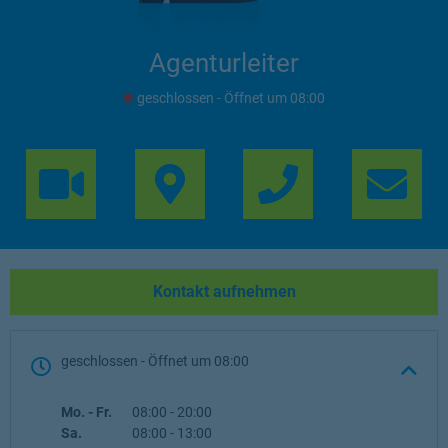
Agenturleiter
geschlossen
- Öffnet um
08:00
Link Opens in 
Lin
Kontakt aufnehmen
geschlossen
- Öffnet um
08:00
Wochentag
Öffnungszeiten
Mo. - Fr.
08:00
-
20:00
Sa.
08:00
-
13:00