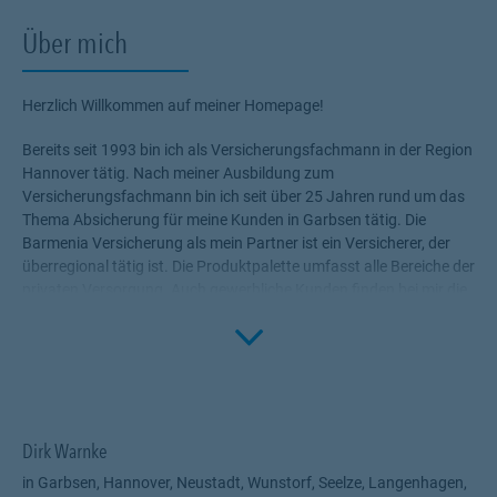
Über mich
Herzlich Willkommen auf meiner Homepage!
Bereits seit 1993 bin ich als Versicherungsfachmann in der Region
Hannover tätig. Nach meiner Ausbildung zum
Versicherungsfachmann bin ich seit über 25 Jahren rund um das
Thema Absicherung für meine Kunden in Garbsen tätig. Die
Barmenia Versicherung als mein Partner ist ein Versicherer, der
überregional tätig ist. Die Produktpalette umfasst alle Bereiche der
privaten Versorgung. Auch gewerbliche Kunden finden bei mir die
passende Absicherung. Bei mir - das versichere ich Ihnen - sind Sie
Click to 
in guten Händen. Warum? Ganz einfach: Mein oberstes Ziel ist es,
Sie zufrieden zu stellen, Sie umfassend und verlässlich zu beraten.
Dabei stehen Sie im Mittelpunkt. Ihre Bedürfnisse, Wünsche und
Ziele geben mir den Rahmen, die für Sie passenden Produkte zu
ermitteln. Versicherungen, die Ihnen die nötige Sicherheit geben,
Dirk Warnke
Ihr Leben ohne Wenn und Aber zu genießen!
in Garbsen, Hannover, Neustadt, Wunstorf, Seelze, Langenhagen,
Profitieren Sie von meinem Fachwissen, meiner Begeisterung für