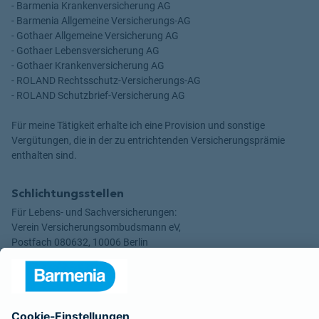
- Barmenia Krankenversicherung AG
- Barmenia Allgemeine Versicherungs-AG
- Gothaer Allgemeine Versicherung AG
- Gothaer Lebensversicherung AG
- Gothaer Krankenversicherung AG
- ROLAND Rechtsschutz-Versicherungs-AG
- ROLAND Schutzbrief-Versicherung AG
Für meine Tätigkeit erhalte ich eine Provision und sonstige
Vergütungen, die in der zu entrichtenden Versicherungsprämie
enthalten sind.
Schlichtungsstellen
Für Lebens- und Sachversicherungen:
Verein Versicherungsombudsmann eV,
Postfach 080632, 10006 Berlin
Für private Krankenversicherungen:
Ombudsmann für private Kranken- / Pflege-Versicherungen,
Postfach 060222, 10052 Berlin