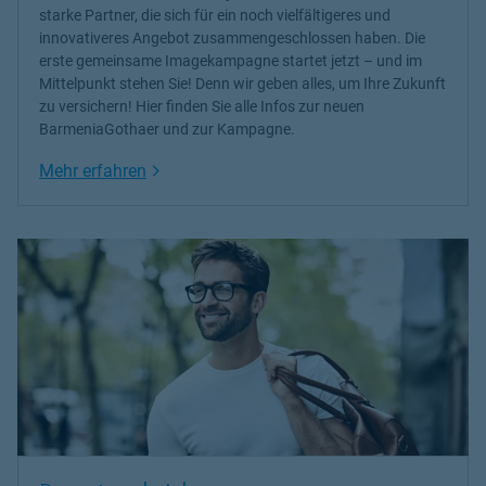
kannst du in deinem Umfeld nach Erfahrungen fragen.
starke Partner, die sich für ein noch vielfältigeres und
innovativeres Angebot zusammengeschlossen haben. Die
Schau ob du Bewertungen in Google oder Bewertungsportalen,
erste gemeinsame Imagekampagne startet jetzt – und im
wie zum Beispiel Proven Expert finden kannst oder was auf
Mittelpunkt stehen Sie! Denn wir geben alles, um Ihre Zukunft
Facebook und YouTube so von der Person veröffentlicht wird. Du
zu versichern! Hier finden Sie alle Infos zur neuen
findest jemanden Sympathisch aber die letzte Überzeugung fehlt?
BarmeniaGothaer und zur Kampagne.
Dann nimm Dir doch 20 Minuten Zeit und lade die Person für ein
Link Opens in New Tab
Mehr erfahren
Kennen lernen ein. So kannst du dich etwas beschnuppern und
auf dein Gefühl hören. Ich biete zum Beispiel auch ein
Kennenlernen online an. Über skype, WhatsApp,
Bildschirmtelefonie was gerade passt. Frag Deinen Berater in Spee
ob er Dir Referenzkunden nennen kann. Jeder Vertriebler hat seine
langjährigen Stammkunden, die gerne ihre Erfahrung teilen.
Unter den Punkt Vertrauen gehört auch meine Arbeitsweise: „Ich
arbeite nach Wahrheit und Klarheit“. Das erwarte ich aber auch
von meinem Gegenüber. Denn solange jeder mit offenen Karten
spielt, gibt es auch immer eine Lösung für jedes Problem.
Eine aktuelle Standortbestimmung bildet die Grundlage meiner
Beratung und Entwicklung Ihrer persönlichen Vorsorgestrategie.
Sie entscheiden welche Prioritäten für Sie entscheidend sind.