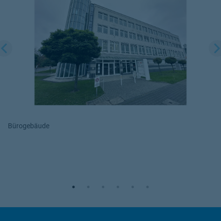
Wir benötigen Ihre Zustimmung,
um den YouTube Video-Service
zu laden!
Wir verwenden einen Service eines
Drittanbieters, um Videoinhalte einzubetten.
Dieser Service kann Daten zu Ihren
Aktivitäten sammeln. Bitte lesen Sie die
Details durch und stimmen Sie der Nutzung
des Service zu, um dieses Video anzusehen.
Bürogebäude
Mehr Informationen
Akzeptieren
powered by
Usercentrics Consent
Management Platform