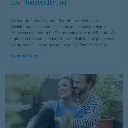
Beamtenabsicherung
Sie sind herzlichst eingeladen sich auf meiner Seite umfangreich
zu informieren. Machen Sie sich ein Bild von unseren Produkten
Als Beamtenanwärter oder Beamter braucht es eine
und Dienstleistungen. Sie werden überrascht sein, was Sie alles
Absicherung, die genau zu einem passt: unsere
private
entdecken!
Krankenversicherung
für Beamtenanwärter und Beamte. Sie
ergänzt den Schutz der individuellen Beihilfe und passt sich
Sprechen Sie mich doch einfach an.
mit optimalen Leistungen genau an die Bedürfnisse an.
Herzlichst Ihr Dominik Schneider
Link Opens in New Tab
Mehr erfahren