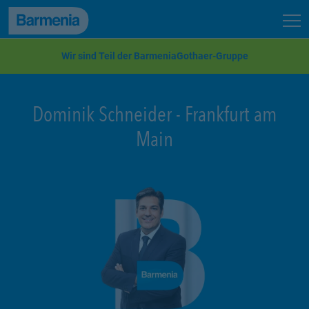
zum Seiteninhalt
Back to top
Seit
zur Navigation
Wir sind Teil der BarmeniaGothaer-Gruppe
Dominik Schneider
-
Frankfurt am
Main