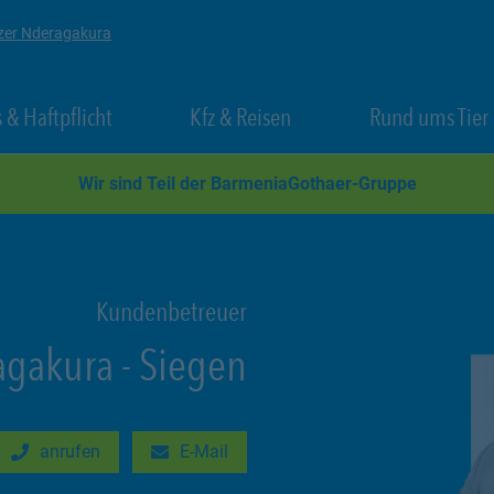
zer Nderagakura
 New Tab
Link Opens in New Tab
Link Opens in New Tab
 & Haftpflicht
Kfz & Reisen
Rund ums Tier
Wir sind Teil der BarmeniaGothaer-Gruppe
Kundenbetreuer
agakura
-
Siegen
anrufen
E-Mail
New Tab
Link Opens in New Tab