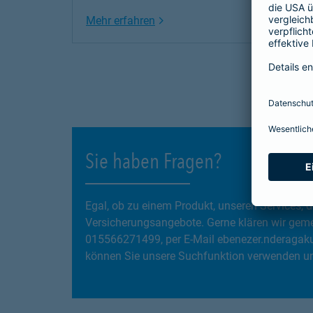
Link Opens in New Tab
Mehr erfahren
Sie haben Fragen?
Egal, ob zu einem Produkt, unseren Services
Versicherungsangebote. Gerne klären wir gemei
015566271499, per E-Mail ebenezer.nderagaku
können Sie unsere Suchfunktion verwenden und