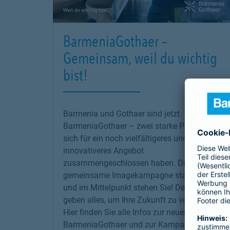
BarmeniaGothaer –
Gemeinsam, weil du wichtig
bist!
Barmenia und Gothaer sind jetzt
BarmeniaGothaer – zwei starke Partner, die
sich für ein noch vielfältigeres und
innovativeres Angebot
zusammengeschlossen haben. Die erste
gemeinsame Imagekampagne startet jetzt –
und im Mittelpunkt stehen Sie! Denn wir
geben alles, um Ihre Zukunft zu versichern!
Hier finden Sie alle Infos zur neuen
BarmeniaGothaer und zur Kampagne.