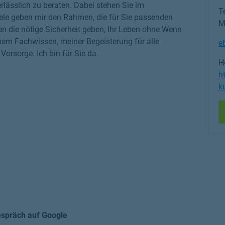
rlässlich zu beraten. Dabei stehen Sie im
Te
iele geben mir den Rahmen, die für Sie passenden
M
nen die nötige Sicherheit geben, Ihr Leben ohne Wenn
nem Fachwissen, meiner Begeisterung für alle
e
rsorge. Ich bin für Sie da.
H
h
k
espräch auf Google