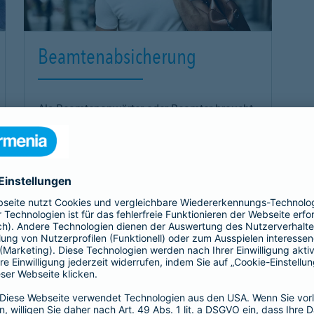
Beamtenabsicherung
Als Beamtenanwärter oder Beamter braucht
es eine Absicherung, die genau zu einem
passt: unsere
private Krankenversicherung
für Beamtenanwärter und Beamte. Sie
ergänzt den Schutz der individuellen Beihilfe
und passt sich mit optimalen Leistungen
genau an die Bedürfnisse an.
Link Opens in New Tab
Mehr erfahren