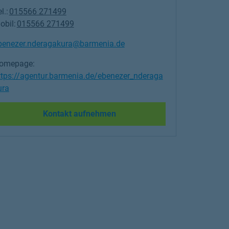
l.:
015566 271499
obil:
015566 271499
benezer.nderagakura@barmenia.de
omepage:
ttps://agentur.barmenia.de/ebenezer_nderaga
ura
Link Opens in New Tab
Kontakt aufnehmen