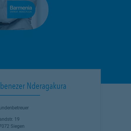
benezer Nderagakura
undenbetreuer
andstr. 19
7072
Siegen