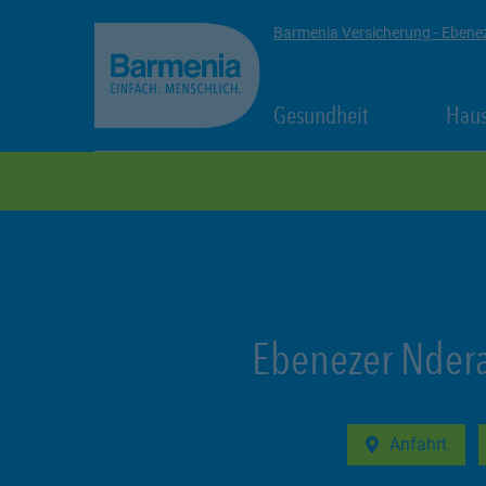
zum Seiteninhalt
Back to top
Barmenia Versicherung - Ebene
Link Opens in
Gesundheit
Haus
zur Navigation
Ebenezer Nder
Anfahrt
Link Opens in 