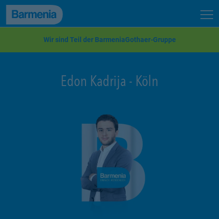
zum Seiteninhalt
Back to top
Seit
zur Navigation
Wir sind Teil der BarmeniaGothaer-Gruppe
Edon Kadrija
-
Köln