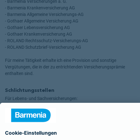
- Barmenia Versicherungen a. G.
- Barmenia Krankenversicherung AG
- Barmenia Allgemeine Versicherungs-AG
- Gothaer Allgemeine Versicherung AG
- Gothaer Lebensversicherung AG
- Gothaer Krankenversicherung AG
- ROLAND Rechtsschutz-Versicherungs-AG
- ROLAND Schutzbrief-Versicherung AG
Für meine Tätigkeit erhalte ich eine Provision und sonstige
Vergütungen, die in der zu entrichtenden Versicherungsprämie
enthalten sind.
Schlichtungsstellen
Für Lebens- und Sachversicherungen:
Verein Versicherungsombudsmann eV,
Postfach 080632, 10006 Berlin
Für private Krankenversicherungen:
Ombudsmann für private Kranken- / Pflege-Versicherungen,
Postfach 060222, 10052 Berlin