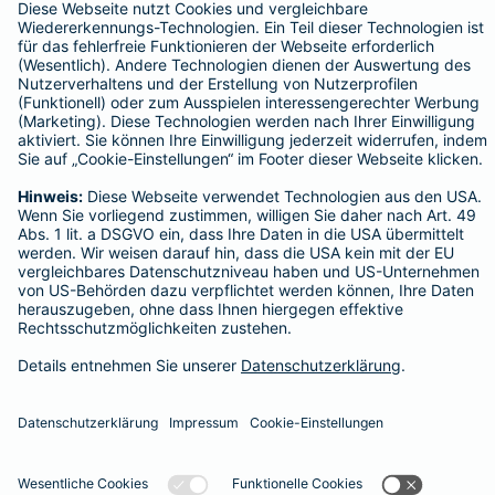
Impressum
Barmenia Versicherung - Edon Kadrija
Severinstr. 57
50678 Köln
Tel. 01523 4505842
E-Mail edon.kadrija@barmenia.de
Datenschutz
Impressum/Rechtshinweise
Barrierefreiheit
Datenschutz-Einstellungen
Link Opens in New Tab
Vertrag widerrufen
Einfach. Menschlich.