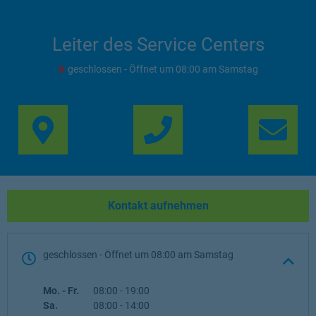
Leiter des Service Centers
geschlossen
- Öffnet um
08:00
Samstag
Link Opens in New Ta
Lin
Kontakt aufnehmen
geschlossen
- Öffnet um
08:00
Samstag
Wochentag
Öffnungszeiten
Mo. - Fr.
08:00
-
19:00
Sa.
08:00
-
14:00