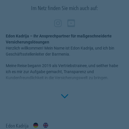
Im Netz finden Sie mich auch auf:
Zum Profil des Verm
Link Opens in New
Zum Profil des 
Link Opens in
Edon Kadrija – Ihr Ansprechpartner für maßgeschneiderte
Versicherungslösungen
Herzlich willkommen! Mein Name ist Edon Kadrija, und ich bin
Geschäftsstellenleiter der Barmenia.
Meine Reise begann 2019 als Vertriebstrainee, und seither habe
ich es mir zur Aufgabe gemacht, Transparenz und
Kundenfreundlichkeit in die Versicherungswelt zu bringen.
Mein Ziel ist es, Ihnen eine bedarfsgerechte, transparente und
Click to 
zielorientierte Beratung anzubieten. Ich lege Wert auf individuelle
Lösungen, die zu Ihrer Lebenssituation passen, denn Ihre
langfristige Zufriedenheit steht für mich an erster Stelle.
Profitieren Sie von einer kostenfreien und unverbindlichen
Beratung – ich freue mich darauf, Sie kennenzulernen!
Edon Kadrija