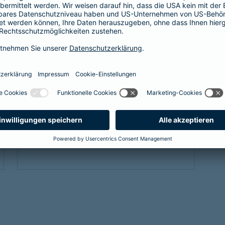
es eine Absicherung, die genau zu einem
passt: unsere
private Krankenversicherung
für Beamtenanwärter und Beamte. Sie
ergänzt den Schutz der individuellen Beihilfe
und passt sich mit optimalen Leistungen
genau an die Bedürfnisse an.
Link Opens in New Tab
Mehr erfahren