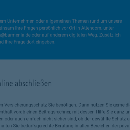
, dem Unternehmen oder allgemeinen Themen rund um unsere
nsam Ihre Fragen persönlich vor Ort in Attendorn, unter
n@barmenia.de oder auf anderem digitalen Weg. Zusätzlich
 Ihre Frage dort eingeben.
nline abschließen
chen Versicherungsschutz Sie benötigen. Dann nutzen Sie gerne 
thält vorab einen Beitragsrechner, mit dessen Hilfe Sie ganz un
 oder auch einfach nicht sicher sind, ob der gewählte Schutz au
alten Sie bedarfsgerechte Beratung in allen Bereichen der priva