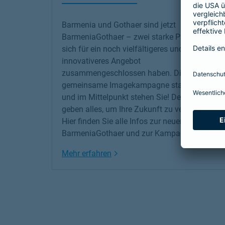
Barmenia und Gothaer sind jetzt
BarmeniaGothaer – zwei starke Partner, die
sich für ein noch vielfältigeres und
innovativeres Angebot
zusammengeschlossen haben. Die erste
gemeinsame Imagekampagne startet jetzt –
und im Mittelpunkt stehen Sie! Denn wir
geben alles, um Ihre Zukunft zu versichern!
Hier finden Sie alle Infos zur neuen
BarmeniaGothaer und zur Kampagne.
Link Opens in New Tab
Mehr erfahren