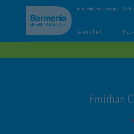
zum Seiteninhalt
Back to top
Barmenia Versicherung - Emirh
Link Opens in
Gesundheit
Haus
zur Navigation
Emirhan C