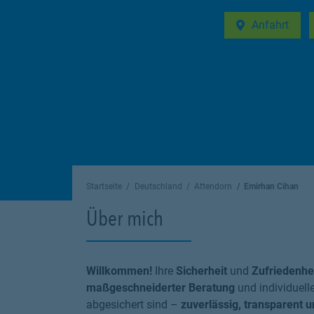
Anfahrt
Link Opens in 
Startseite
Deutschland
Attendorn
Emirhan Cihan
Über mich
Willkommen!
Ihre
Sicherheit
und
Zufriedenhe
maßgeschneiderter Beratung
und individuell
abgesichert sind –
zuverlässig, transparent 