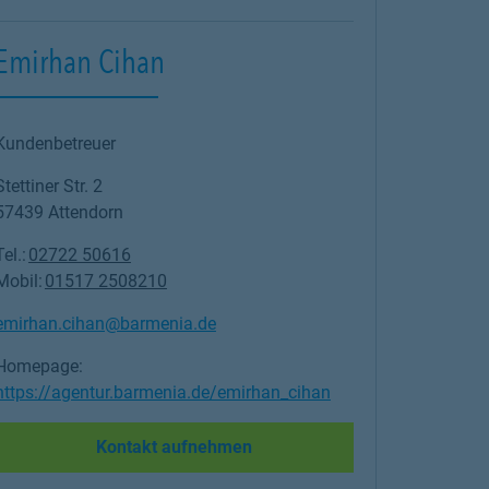
Emirhan Cihan
Kundenbetreuer
Stettiner Str. 2
57439
Attendorn
Tel.:
02722 50616
Mobil:
01517 2508210
emirhan.cihan@barmenia.de
Homepage:
https://agentur.barmenia.de/emirhan_cihan
Link Opens in New Tab
Kontakt aufnehmen