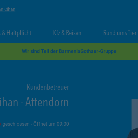
an Cihan
 New Tab
Link Opens in New Tab
Link Opens in New Tab
 & Haftpflicht
Kfz & Reisen
Rund ums Tier
Wir sind Teil der BarmeniaGothaer-Gruppe
Kundenbetreuer
ihan
-
Attendorn
geschlossen
- Öffnet um
09:00