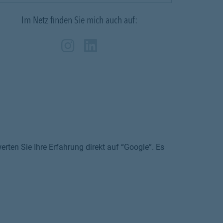
Im Netz finden Sie mich auch auf:
Zum Profil des Vermittle
Link Opens in New Tab
Zum Profil des Vermit
Link Opens in New 
rten Sie Ihre Erfahrung direkt auf “Google”. Es