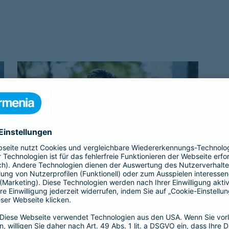
Beamtenabsicherung
Als Beamtenanwärter oder Beamter braucht