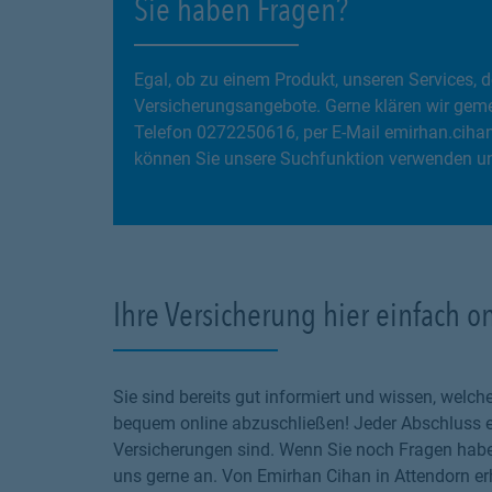
Sie haben Fragen?
Egal, ob zu einem Produkt, unseren Services
Versicherungsangebote. Gerne klären wir gemei
Telefon 0272250616, per E-Mail emirhan.ciha
können Sie unsere Suchfunktion verwenden und
Ihre Versicherung hier einfach o
Sie sind bereits gut informiert und wissen, wel
bequem online abzuschließen! Jeder Abschluss en
Versicherungen sind. Wenn Sie noch Fragen haben
uns gerne an. Von Emirhan Cihan in Attendorn erh