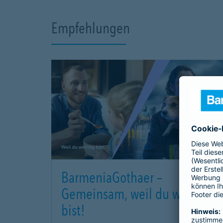
Empfehlungen
BarmeniaGothaer –
Gemeinsam, weil du wichtig
bist!