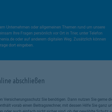
, dem Unternehmen oder allgemeinen Themen rund um unsere
sam Ihre Fragen persönlich vor Ort in Trier, unter Telefon
nia.de oder auf anderem digitalen Weg. Zusätzlich können
rage dort eingeben.
nline abschließen
chen Versicherungsschutz Sie benötigen. Dann nutzen Sie gerne 
thält vorab einen Beitragsrechner, mit dessen Hilfe Sie ganz un
 oder auch einfach nicht sicher sind, ob der gewählte Schutz au