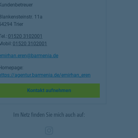
Kundenbetreuer
Blankensteinstr. 11a
54294
Trier
Tel.:
01520 3102001
Mobil:
01520 3102001
emirhan.eren@barmenia.de
Homepage:
https://agentur.barmenia.de/emirhan_eren
Link Opens in New Tab
Kontakt aufnehmen
Im Netz finden Sie mich auch auf:
Zum Profil des Vermitt
Link Opens in New Ta