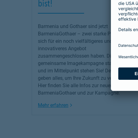
bist!
Barmenia und Gothaer sind jetzt
BarmeniaGothaer – zwei starke Partner, die
sich für ein noch vielfältigeres und
innovativeres Angebot
zusammengeschlossen haben. Die erste
gemeinsame Imagekampagne startet jetzt –
und im Mittelpunkt stehen Sie! Denn wir
geben alles, um Ihre Zukunft zu versichern!
Hier finden Sie alle Infos zur neuen
BarmeniaGothaer und zur Kampagne.
Link Opens in New Tab
Mehr erfahren