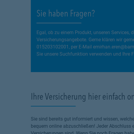
Sie haben Fragen?
Egal, ob zu einem Produkt, unseren Services
Versicherungsangebote. Gerne klären wir gemein
015203102001, per E-Mail emirhan.eren@barme
Sie unsere Suchfunktion verwenden und Ihre F
Ihre Versicherung hier einfach o
Sie sind bereits gut informiert und wissen, wel
bequem online abzuschließen! Jeder Abschluss en
Versicherungen sind. Wenn Sie noch Fragen haben