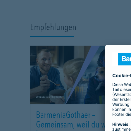
Empfehlungen
BarmeniaGothaer –
Gemeinsam, weil du wichtig