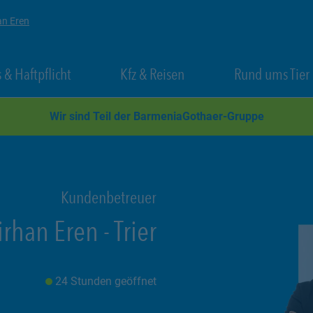
an Eren
 New Tab
Link Opens in New Tab
Link Opens in New Tab
 & Haftpflicht
Kfz & Reisen
Rund ums Tier
Wir sind Teil der BarmeniaGothaer-Gruppe
Kundenbetreuer
rhan Eren
-
Trier
24 Stunden geöffnet