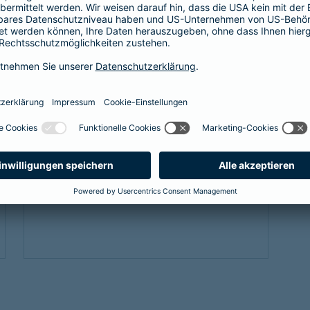
Als Beamtenanwärter oder Beamter braucht
es eine Absicherung, die genau zu einem
passt: unsere
private Krankenversicherung
für Beamtenanwärter und Beamte. Sie
ergänzt den Schutz der individuellen Beihilfe
und passt sich mit optimalen Leistungen
genau an die Bedürfnisse an.
Link Opens in New Tab
Mehr erfahren