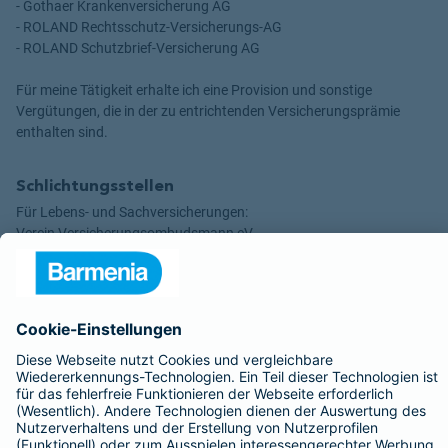
- Gothaer Krankenversicherung AG
- ROLAND Rechtsschutz-Versicherungs-AG
- ROLAND Schutzbrief-Versicherung AG
Für meine Tätigkeit erhalte ich eine Provision und sonstige
Vergütungen, die in der zu entrichtenden Versicherungsprämie
enthalten sind.
Schlichtungsstellen
Für Lebens- und Sachversicherungen:
Verein Versicherungsombudsmann eV,
Postfach 080632, 10006 Berlin
Für private Krankenversicherungen:
Ombudsmann für private Kranken- / Pflege-Versicherungen,
Postfach 060222, 10052 Berlin
Impressum
Barmenia Versicherung - Falk Thome
Güterstr. 20