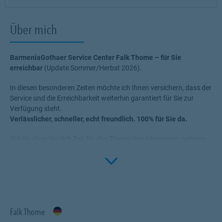
Über mich
BarmeniaGothaer Service Center Falk Thome – für Sie
erreichbar
(Update Sommer/Herbst 2026).
In diesen besonderen Zeiten möchte ich Ihnen versichern, dass der
Service und die Erreichbarkeit weiterhin garantiert für Sie zur
Verfügung steht.
Verlässlicher, schneller, echt freundlich. 100% für Sie da.
Schön, dass Sie sich Zeit für das Thema Versicherungen nehmen.
Ich weiß, das fällt nicht immer leicht. Und es ist auch nicht immer
Click to 
leicht, den passenden Berater zu finden. Doch bei mir - das
versichere ich Ihnen - sind Sie in guten Händen. Warum?
Ganz einfach: Mein oberstes Ziel ist es, Sie zufrieden zu stellen, Sie
umfassend und verlässlich zu beraten.
Dabei stehen Sie im
Mittelpunkt
Falk Thome
. Ihre Bedürfnisse, Wünsche und Ziele geben mir den
Rahmen, die für Sie passenden Produkte zu ermitteln.