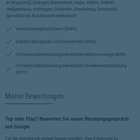
in Wuppertal, Solingen, Remscheid, Haan, Hilden, Velbert,
Heiligenhaus, Hattingen, Schwelm, Gevelsberg, Ennepetal,
Auch für Gewerbekunden ist die Barmenia erster Ansprechpartner
Sprockhövel, Bundesweit telefonisch
in der Region mit individuellen Konzepten für Ihr Unternehmen und
Ihre Mitarbeiter, speziell auch im Rahmen der betrieblichen
Versicherungsfachmann (BWV)
Altersvorsorge BAV sowie auch der betrieblichen
Krankenversicherung BKV.
Experte Bausparen und Investment (DVA)
Profitieren Sie von meinem Fachwissen, meiner Begeisterung für
Firmenkundenberatung betriebliche Altersvorsorge (BAV)
alle Fragen rund um das Thema Versicherung und Vorsorge.
Firmenkundenberatung betriebliche Krankenversicherung
Ich bin für Sie da.
(BKV)
Herzliche Grüße
Ihr BarmeniaGothaer Service Center
Meine Bewertungen
Falk Thome
- bleiben Sie gesund -
Top oder Flop? Bewerten Sie unser Beratungsgespräch
auf Google
Für Sie möchte ich immer besser werden. Ihre Erfahrung zu