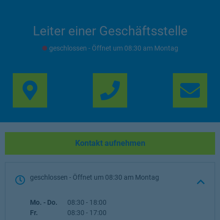
Leiter einer Geschäftsstelle
geschlossen
- Öffnet um
08:30
Montag
Link Opens in New Ta
Lin
Kontakt aufnehmen
geschlossen
- Öffnet um
08:30
Montag
Wochentag
Öffnungszeiten
Mo. - Do.
08:30
-
18:00
Fr.
08:30
-
17:00