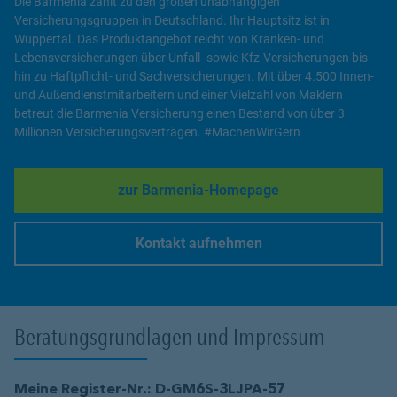
Die Barmenia zählt zu den großen unabhängigen
Versicherungsgruppen in Deutschland. Ihr Hauptsitz ist in
Wuppertal. Das Produktangebot reicht von Kranken- und
Lebensversicherungen über Unfall- sowie Kfz-Versicherungen bis
hin zu Haftpflicht- und Sachversicherungen. Mit über 4.500 Innen-
und Außendienstmitarbeitern und einer Vielzahl von Maklern
betreut die Barmenia Versicherung einen Bestand von über 3
Millionen Versicherungsverträgen. #MachenWirGern
zur Barmenia-Homepage
Link Opens in New Tab
Kontakt aufnehmen
Link Opens in New Tab
Beratungsgrundlagen und Impressum
Meine Register-Nr.: D-GM6S-3LJPA-57