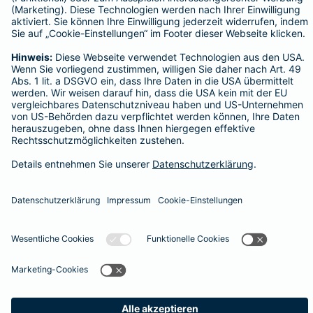
42117 Wuppertal
Tel. 0202 7999000
E-Mail falk.thome@barmenia.de
Datenschutz
Impressum/Rechtshinweise
Barrierefreiheit
Datenschutz-Einstellungen
Link Opens in New Tab
Vertrag widerrufen
Einfach. Menschlich.