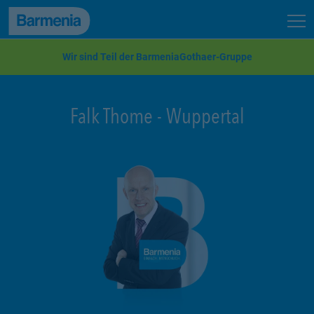
zum Seiteninhalt
Back to top
Seit
zur Navigation
Wir sind Teil der BarmeniaGothaer-Gruppe
Falk Thome
-
Wuppertal