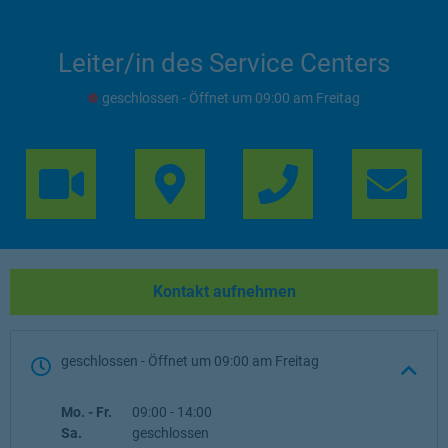
Leiter/in des Service Centers
geschlossen
- Öffnet um
09:00
Freitag
Link Opens in 
Lin
Kontakt aufnehmen
geschlossen
- Öffnet um
09:00
Freitag
Wochentag
Öffnungszeiten
Mo. - Fr.
09:00
-
14:00
Sa.
geschlossen