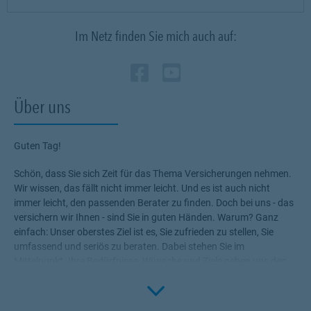
Im Netz finden Sie mich auch auf:
Zum Profil des Verm
Link Opens in New
Zum Profil des 
Link Opens in
Über uns
Guten Tag!
Schön, dass Sie sich Zeit für das Thema Versicherungen nehmen.
Wir wissen, das fällt nicht immer leicht. Und es ist auch nicht
immer leicht, den passenden Berater zu finden. Doch bei uns - das
versichern wir Ihnen - sind Sie in guten Händen. Warum? Ganz
einfach: Unser oberstes Ziel ist es, Sie zufrieden zu stellen, Sie
umfassend und seriös zu beraten. Dabei stehen Sie im
Mittelpunkt. Ihre Bedürfnisse, Wünsche und Ziele geben uns den
Rahmen, die für Sie passenden Produkte zu ermitteln.
Click to 
Versicherungen, die Ihnen die nötige Sicherheit geben, Ihr Leben
ohne Wenn und Aber zu genießen!