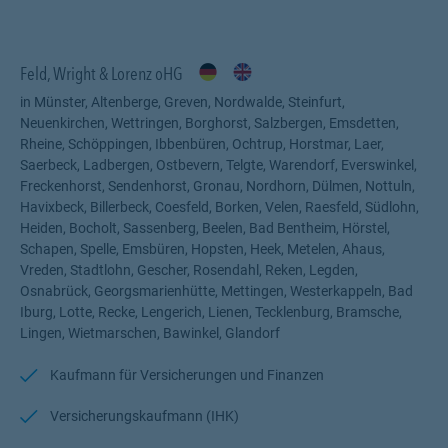
Wir sind seit über 50 Jahren für die Barmenia aktiv, auf diese
Kontinuität sind wir sehr stolz. Profitieren auch Sie von unserer
Feld, Wright & Lorenz oHG
Professionalität und unseren Fachwissen. Wir sind Ihr
zuverlässiger und erfahrener Ansprechpartner.
in Münster, Altenberge, Greven, Nordwalde, Steinfurt,
Neuenkirchen, Wettringen, Borghorst, Salzbergen, Emsdetten,
Wir sind für Sie da.
Rheine, Schöppingen, Ibbenbüren, Ochtrup, Horstmar, Laer,
Saerbeck, Ladbergen, Ostbevern, Telgte, Warendorf, Everswinkel,
Freckenhorst, Sendenhorst, Gronau, Nordhorn, Dülmen, Nottuln,
Havixbeck, Billerbeck, Coesfeld, Borken, Velen, Raesfeld, Südlohn,
Heiden, Bocholt, Sassenberg, Beelen, Bad Bentheim, Hörstel,
Schapen, Spelle, Emsbüren, Hopsten, Heek, Metelen, Ahaus,
Vreden, Stadtlohn, Gescher, Rosendahl, Reken, Legden,
Osnabrück, Georgsmarienhütte, Mettingen, Westerkappeln, Bad
Iburg, Lotte, Recke, Lengerich, Lienen, Tecklenburg, Bramsche,
Lingen, Wietmarschen, Bawinkel, Glandorf
Kaufmann für Versicherungen und Finanzen
Versicherungskaufmann (IHK)