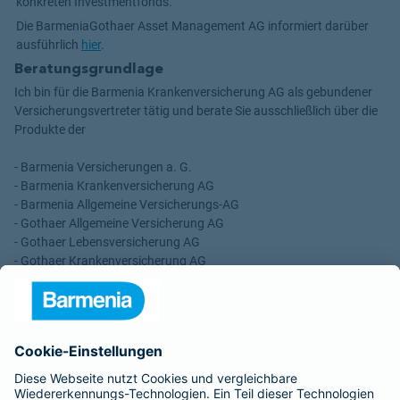
konkreten Investmentfonds.
Die BarmeniaGothaer Asset Management AG informiert darüber
ausführlich
hier
.
Beratungsgrundlage
Ich bin für die Barmenia Krankenversicherung AG als gebundener
Versicherungsvertreter tätig und berate Sie ausschließlich über die
Produkte der
- Barmenia Versicherungen a. G.
- Barmenia Krankenversicherung AG
- Barmenia Allgemeine Versicherungs-AG
- Gothaer Allgemeine Versicherung AG
- Gothaer Lebensversicherung AG
- Gothaer Krankenversicherung AG
- ROLAND Rechtsschutz-Versicherungs-AG
- ROLAND Schutzbrief-Versicherung AG
Für meine Tätigkeit erhalte ich eine Provision und sonstige
Vergütungen, die in der zu entrichtenden Versicherungsprämie
enthalten sind.