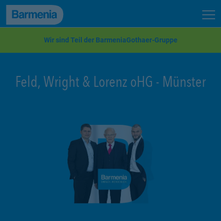
zum Seiteninhalt
Back to top
Seit
zur Navigation
Wir sind Teil der BarmeniaGothaer-Gruppe
Feld, Wright & Lorenz oHG
-
Münster