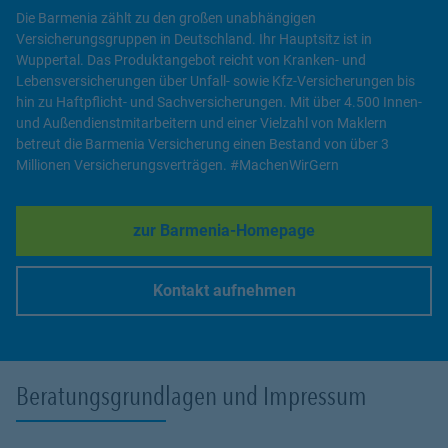
Die Barmenia zählt zu den großen unabhängigen
Versicherungsgruppen in Deutschland. Ihr Hauptsitz ist in
Wuppertal. Das Produktangebot reicht von Kranken- und
Lebensversicherungen über Unfall- sowie Kfz-Versicherungen bis
hin zu Haftpflicht- und Sachversicherungen. Mit über 4.500 Innen-
und Außendienstmitarbeitern und einer Vielzahl von Maklern
betreut die Barmenia Versicherung einen Bestand von über 3
Millionen Versicherungsverträgen. #MachenWirGern
zur Barmenia-Homepage
Link Opens in New Tab
Kontakt aufnehmen
Link Opens in New Tab
Beratungsgrundlagen und Impressum