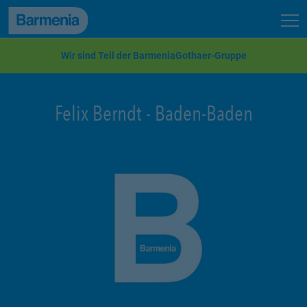
zum Seiteninhalt
Back to top
Seit
zur Navigation
Wir sind Teil der BarmeniaGothaer-Gruppe
Felix Berndt
-
Baden-Baden