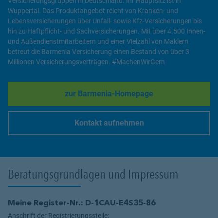
Versicherungsgruppen in Deutschland. Ihr Hauptsitz ist in
Wuppertal. Das Produktangebot reicht von Kranken- und
Lebensversicherungen über Unfall- sowie Kfz-Versicherungen bis
hin zu Haftpflicht- und Sachversicherungen. Mit über 4.500 Innen-
und Außendienstmitarbeitern und einer Vielzahl von Maklern
betreut die Barmenia Versicherung einen Bestand von über 3
Millionen Versicherungsverträgen. #MachenWirGern
zur Barmenia-Homepage
Link Opens in New Tab
Kontakt aufnehmen
Link Opens in New Tab
Beratungsgrundlagen und Impressum
Meine Register-Nr.: D-1CAU-E4S35-86
Anschrift der Registrierungsstelle: