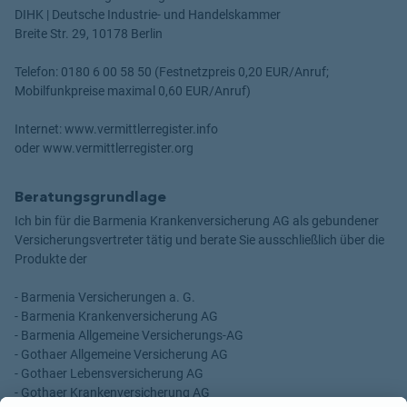
DIHK | Deutsche Industrie- und Handelskammer
Breite Str. 29, 10178 Berlin
Telefon: 0180 6 00 58 50 (Festnetzpreis 0,20 EUR/Anruf;
Mobilfunkpreise maximal 0,60 EUR/Anruf)
Internet: www.vermittlerregister.info
oder www.vermittlerregister.org
Beratungsgrundlage
Ich bin für die Barmenia Krankenversicherung AG als gebundener
Versicherungsvertreter tätig und berate Sie ausschließlich über die
Produkte der
- Barmenia Versicherungen a. G.
- Barmenia Krankenversicherung AG
- Barmenia Allgemeine Versicherungs-AG
- Gothaer Allgemeine Versicherung AG
- Gothaer Lebensversicherung AG
- Gothaer Krankenversicherung AG