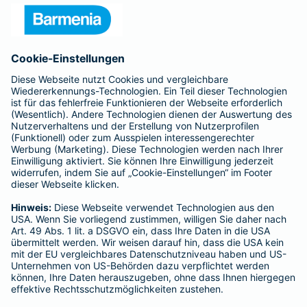
- ROLAND Rechtsschutz-Versicherungs-AG
- ROLAND Schutzbrief-Versicherung AG
Für meine Tätigkeit erhalte ich eine Provision und sonstige
Vergütungen, die in der zu entrichtenden Versicherungsprämie
enthalten sind.
Schlichtungsstellen
Für Lebens- und Sachversicherungen:
Verein Versicherungsombudsmann eV,
Postfach 080632, 10006 Berlin
Für private Krankenversicherungen:
Ombudsmann für private Kranken- / Pflege-Versicherungen,
Postfach 060222, 10052 Berlin
Impressum
Barmenia Versicherung - Felix Berndt
Marktplatz 8
76530 Baden-Baden