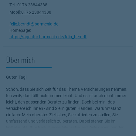
Tel.:
0176 23844388
Mobil:
0176 23844388
felix.berndt@barmenia.de
Homepage:
https://agentur.barmenia.de/felix_berndt
Über mich
Guten Tag!
Schön, dass Sie sich Zeit für das Thema Versicherungen nehmen.
Ich weiß, das fällt nicht immer leicht. Und es ist auch nicht immer
leicht, den passenden Berater zu finden. Doch bei mir - das
versichere ich Ihnen - sind Sie in guten Händen. Warum? Ganz
einfach: Mein oberstes Ziel ist es, Sie zufrieden zu stellen, Sie
umfassend und verlässlich zu beraten. Dabei stehen Sie im
Mittelpunkt. Ihre Bedürfnisse, Wünsche und Ziele geben mir den
Rahmen, die für Sie passenden Produkte zu ermitteln.